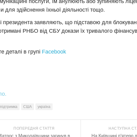
мунікаційні послуги, їм анулюють або зупиняють ліценз
и для здійснення їхньої діяльності тощо.
і президента заявляють, що підставою для блокуван
отримані РНБО від СБУ докази їх тривалого фінансув
е деталі в групі
Facebook
ло.
підтримка
США
україна
ПОПЕРЕДНЯ СТАТТЯ
НАСТУПНА СТ
Матрос з Миколаївщини загинув в
На Київщині п’ятеро 