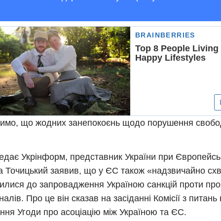
имо, що жодних занепокоєнь щодо порушення свобод
едає Укрінформ, представник України при Європейсь
 Точицький заявив, що у ЄС також «надзвичайно сх
илися до запровадження Україною санкцій проти про
налів. Про це він сказав на засіданні Комісії з питань
ння Угоди про асоціацію між Україною та ЄС.