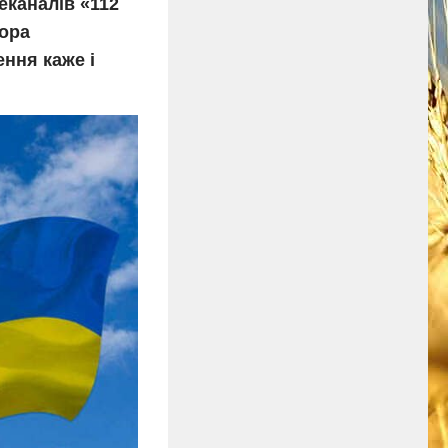
еканалів «112
тора
ння каже і