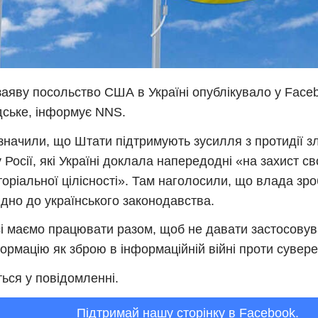
аяву посольство США в Україні опублікувало у Face
ське, інформує NNS.
значили, що Штати підтримують зусилля з протидії 
 Росії, які Україні доклала напередодні «на захист св
торіальної цілісності». Там наголосили, що влада зр
ідно до українського законодавства.
і маємо працювати разом, щоб не давати застосовув
ормацію як зброю в інформаційній війні проти сувер
ься у повідомленні.
Підтримай нашу сторінку в Facebook.