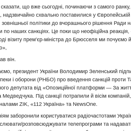
сказати, що вже сьогодні, починаючи з самого ранку,
, надзвичайно схвально поставилися у Європейській к
 зовнішньої політики до вчорашнього рішення Ради н
и по наших санкціях. Це поки що неофіційна реакція,
оді візиту прем’єр-міністра до Брюсселя ми почуємо й
ю»,
ав він.
ємо, президент України Володимир Зеленський підп
пеки і оборони (РНБО) про введення санкцій проти 
ого депутата від «Опозиційної платформи — За житт
а Медведчука. Під санкції потрапили й вісім компаній,
налами ZIK, «112 Україна» та NewsOne.
іям заборонили користуватися радіочастотами Украї
слювати/розповсюджувати телепрограми та надават