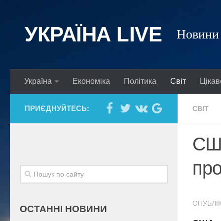
УКРАЇНА LIVE
Новини 
Україна
Економіка
Політика
Світ
Цікав
ПРИЄДНУЙТЕСЬ:
СВІТ
США
про
ОПУБЛІК
ОСТАННІ НОВИНИ