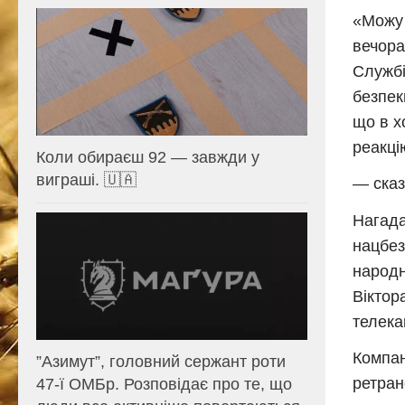
«Можу 
вечора
Службі
безпек
що в х
реакці
Коли обираєш 92 — завжди у
виграші. 🇺🇦
— сказ
Нагада
нацбез
народн
Віктор
телека
Компан
⁨”Азимут”, головний сержант роти
ретран
47-ї ОМБр. Розповідає про те, що