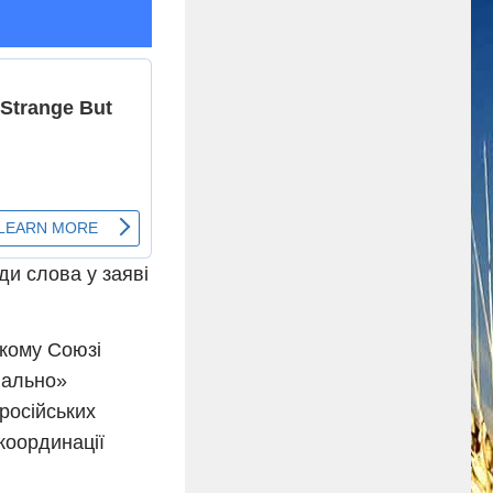
и слова у заяві
кому Союзі
вально»
російських
 координації