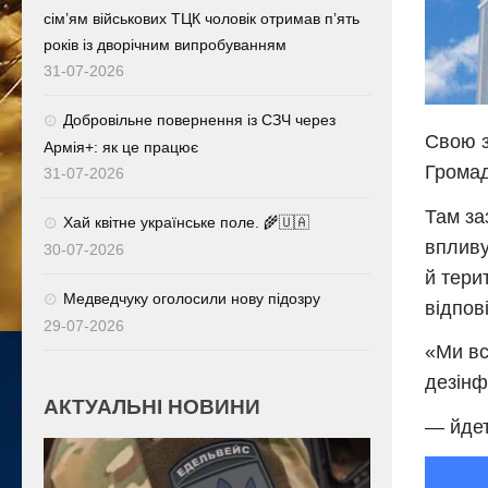
сім’ям військових ТЦК чоловік отримав п’ять
років із дворічним випробуванням
31-07-2026
Добровільне повернення із СЗЧ через
Свою з
Армія+: як це працює
Громад
31-07-2026
Там за
Хай квітне українське поле. 🌾🇺🇦
впливу
30-07-2026
й тери
Медведчуку оголосили нову підозру
відпов
29-07-2026
«Ми вс
дезінф
АКТУАЛЬНІ НОВИНИ
— йдет