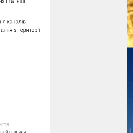
ії та інші
ня каналів
ання з території
АТТЯ
дітей вчинили