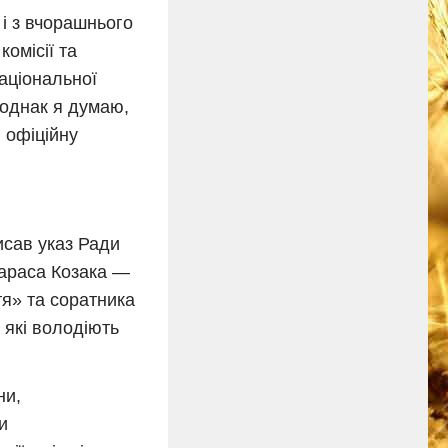
 і з вчорашнього
омісії та
аціональної
 однак я думаю,
 офіційну
исав указ Ради
Тараса Козака —
я» та соратника
 які володіють
ни,
и