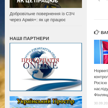
Добровільне повернення із СЗЧ
через Армія+: як це працює
ВА
НАШІ ПАРТНЕРИ
Норвег
контрол
Росією 
наслід
Фінлянд
30.09.20