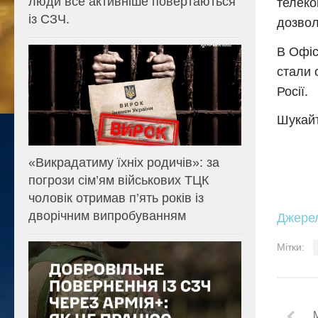
люди все активніше повертаються
телеко
із СЗЧ.
дозвол
В Офіс
стали 
Росії.
Шукайт
«Викрадатиму їхніх родичів»: за
погрози сім’ям військових ТЦК
чоловік отримав п’ять років із
дворічним випробуванням
Джере
Мітки: