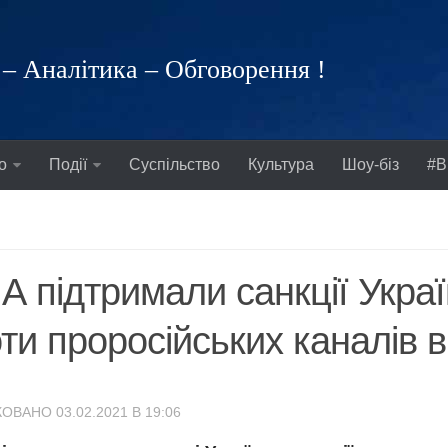
– Аналітика – Обговорення !
о
Події
Суспільство
Культура
Шоу-біз
#В
 підтримали санкції Укра
ти проросійських каналів в
ОВАНО 03.02.2021 В 19:06