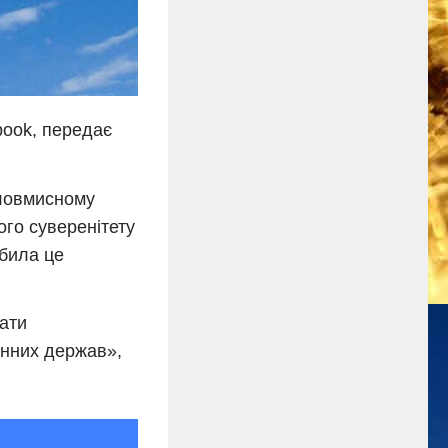
book, передає
зловмисному
ого суверенітету
обила це
ати
енних держав»,