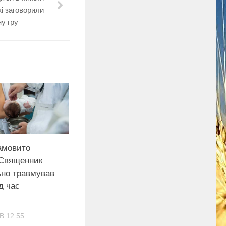
і заговорили
у гру
амовито
 Священник
но травмував
д час
В 12:55