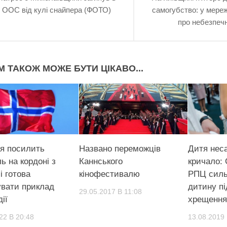
ООС від кулі снайпера (ФОТО)
самогубство: у мереж
про небезпечн
М ТАКОЖ МОЖЕ БУТИ ЦІКАВО...
ія посилить
Названо переможців
Дитя нес
ь на кордоні з
Каннського
кричало:
і готова
кінофестивалю
РПЦ силь
увати приклад
дитину пі
29.05.2017 В 11:08
ії
хрещення
22 В 20:48
13.08.2019 