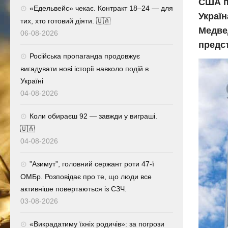
США пі
«Едельвейс» чекає. Контракт 18–24 — для
Україн
тих, хто готовий діяти. 🇺🇦
Медвед
06-08-2026
предс
Російська пропаганда продовжує
вигадувати нові історії навколо подій в
Україні
04-08-2026
Коли обираєш 92 — завжди у виграші.
🇺🇦
04-08-2026
⁨”Азимут”, головний сержант роти 47-ї
ОМБр. Розповідає про те, що люди все
активніше повертаються із СЗЧ.
03-08-2026
«Викрадатиму їхніх родичів»: за погрози