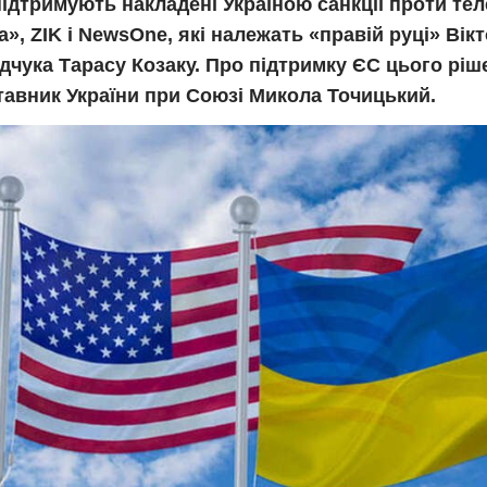
дтримують накладені Україною санкції проти тел
а», ZIK і NewsOne, які належать «правій руці» Вік
чука Тарасу Козаку. Про підтримку ЄС цього ріше
тавник України при Союзі Микола Точицький.