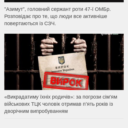
⁨”Азимут”, головний сержант роти 47-ї ОМБр.
Розповідає про те, що люди все активніше
повертаються із СЗЧ.
«Викрадатиму їхніх родичів»: за погрози сім’ям
військових ТЦК чоловік отримав п’ять років із
дворічним випробуванням