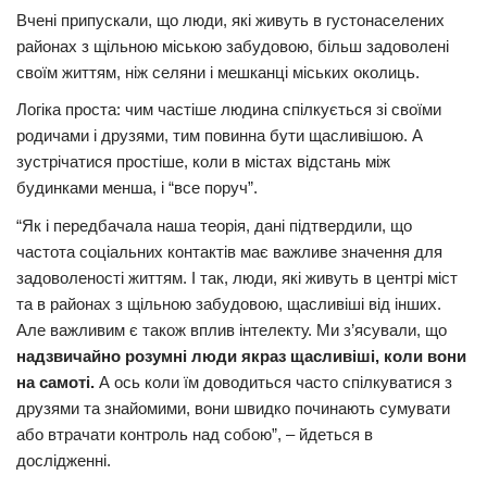
Вчені припускали, що люди, які живуть в густонаселених
Трагедії
районах з щільною міською забудовою, більш задоволені
Курйози
своїм життям, ніж селяни і мешканці міських околиць.
Суспільство
Логіка проста: чим частіше людина спілкується зі своїми
родичами і друзями, тим повинна бути щасливішою. А
Культура
зустрічатися простіше, коли в містах відстань між
Шоу-біз
будинками менша, і “все поруч”.
“Як і передбачала наша теорія, дані підтвердили, що
#Війна
частота соціальних контактів має важливе значення для
задоволеності життям. І так, люди, які живуть в центрі міст
та в районах з щільною забудовою, щасливіші від інших.
Але важливим є також вплив інтелекту. Ми з’ясували, що
надзвичайно розумні люди якраз щасливіші, коли вони
на самоті.
А ось коли їм доводиться часто спілкуватися з
друзями та знайомими, вони швидко починають сумувати
або втрачати контроль над собою”, – йдеться в
дослідженні.