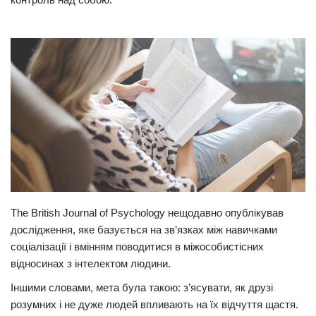
Прикарпаття
Економіка
Політика
Світ
Цікаво
Наука
Технології
Історії
The British Journal of Psychology нещодавно опублікував
Рецепти
дослідження, яке базується на зв’язках між навичками
Привітання
соціалізації і вмінням поводитися в міжособистісних
відносинах з інтелектом людини.
Здоров’я
Іншими словами, мета була такою: з’ясувати, як друзі
Події
розумних і не дуже людей впливають на їх відчуття щастя.
Кримінал