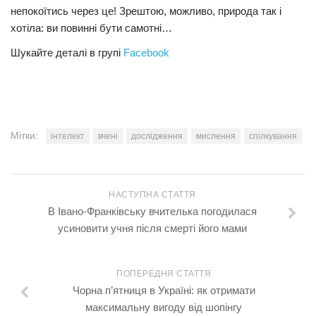
непокоїтись через це! Зрештою, можливо, природа так і
хотіла: ви повинні бути самотні…
Шукайте деталі в групі
Facebook
Мітки:
інтелект
вчені
дослідження
мислення
спілкування
НАСТУПНА СТАТТЯ
В Івано-Франківську вчителька погодилася
усиновити учня після смерті його мами
ПОПЕРЕДНЯ СТАТТЯ
Чорна п’ятниця в Україні: як отримати
максимальну вигоду від шопінгу