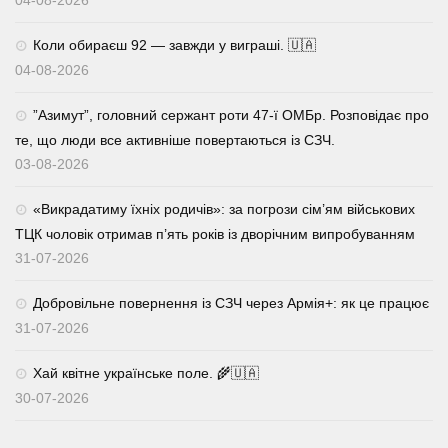
Коли обираєш 92 — завжди у виграші. 🇺🇦
04-08-2026
⁨”Азимут”, головний сержант роти 47-ї ОМБр. Розповідає про
те, що люди все активніше повертаються із СЗЧ.
03-08-2026
«Викрадатиму їхніх родичів»: за погрози сім’ям військових
ТЦК чоловік отримав п’ять років із дворічним випробуванням
31-07-2026
Добровільне повернення із СЗЧ через Армія+: як це працює
31-07-2026
Хай квітне українське поле. 🌾🇺🇦
30-07-2026