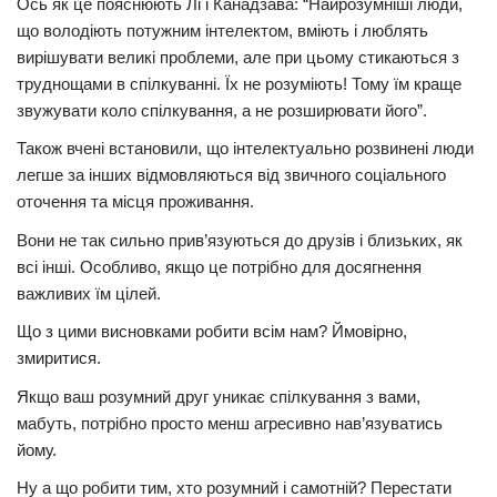
Ось як це пояснюють Лі і Канадзава: “Найрозумніші люди,
що володіють потужним інтелектом, вміють і люблять
вирішувати великі проблеми, але при цьому стикаються з
труднощами в спілкуванні. Їх не розуміють! Тому їм краще
звужувати коло спілкування, а не розширювати його”.
Також вчені встановили, що інтелектуально розвинені люди
легше за інших відмовляються від звичного соціального
оточення та місця проживання.
Вони не так сильно прив’язуються до друзів і близьких, як
всі інші. Особливо, якщо це потрібно для досягнення
важливих їм цілей.
Що з цими висновками робити всім нам? Ймовірно,
змиритися.
Якщо ваш розумний друг уникає спілкування з вами,
мабуть, потрібно просто менш агресивно нав’язуватись
йому.
Ну а що робити тим, хто розумний і самотній? Перестати