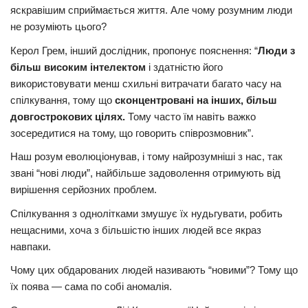
яскравішим сприймається життя. Але чому розумним люди
не розуміють цього?
Керол Грем, інший дослідник, пропонує пояснення: “
Люди з
більш високим інтелектом
і здатністю його
використовувати менш схильні витрачати багато часу на
спілкування, тому що
сконцентровані на інших, більш
довгострокових цілях.
Тому часто їм навіть важко
зосередитися на тому, що говорить співрозмовник”.
Наш розум еволюціонував, і тому найрозумніші з нас, так
звані “нові люди”, найбільше задоволення отримують від
вирішення серйозних проблем.
Спілкування з однолітками змушує їх нудьгувати, робить
нещасними, хоча з більшістю інших людей все якраз
навпаки.
Чому цих обдарованих людей називають “новими”? Тому що
їх поява — сама по собі аномалія.