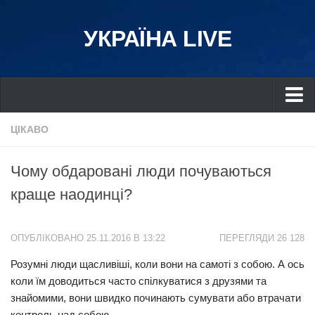
УКРАЇНА LIVE
Україна
ЦІКАВО
Київ
Чому обдаровані люди почуваються
Дніпро
краще наодинці?
Львів
Івано-Франківськ
ОПУБЛІКОВАНО 25.11.2016 В 13:22
ПЕРЕГЛЯДИ 26 128
Харків
Розумні люди щасливіші, коли вони на самоті з собою. А ось
Донбас
коли їм доводиться часто спілкуватися з друзями та
Одеса
знайомими, вони швидко починають сумувати або втрачати
Схід
контроль над собою.