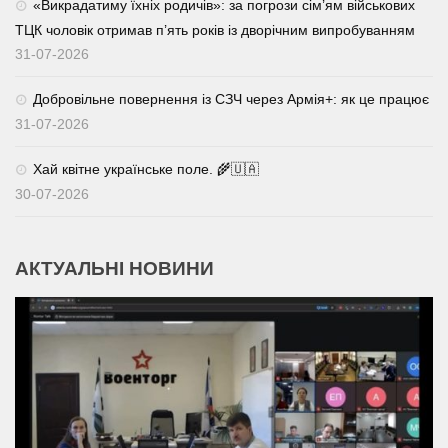
«Викрадатиму їхніх родичів»: за погрози сім’ям військових
ТЦК чоловік отримав п’ять років із дворічним випробуванням
31-07-2026
Добровільне повернення із СЗЧ через Армія+: як це працює
31-07-2026
Хай квітне українське поле. 🌾🇺🇦
30-07-2026
АКТУАЛЬНІ НОВИНИ