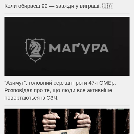
Коли обираєш 92 — завжди у виграші. 🇺🇦
⁨”Азимут”, головний сержант роти 47-ї ОМБр.
Розповідає про те, що люди все активніше
повертаються із СЗЧ.