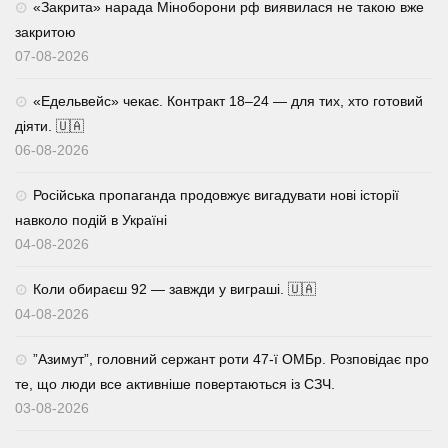
«Закрита» нарада Міноборони рф виявилася не такою вже
закритою
07-08-2026
«Едельвейс» чекає. Контракт 18–24 — для тих, хто готовий
діяти. 🇺🇦
06-08-2026
Російська пропаганда продовжує вигадувати нові історії
навколо подій в Україні
04-08-2026
Коли обираєш 92 — завжди у виграші. 🇺🇦
04-08-2026
⁨”Азимут”, головний сержант роти 47-ї ОМБр. Розповідає про
те, що люди все активніше повертаються із СЗЧ.
03-08-2026