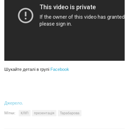
Трагедії
Курйози
Суспільство
Культура
Шоу-біз
#Війна
Шукайте деталі в групі
Facebook
Джерело.
Мітки:
КЛІП
презентація
Тарабарова