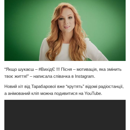
Прикарпаття
Економіка
Політика
Світ
Цікаво
Наука
“Якщо шукаєш – #ВихідЄ !!! Пісня – мотивація, яка змінить
Технології
твоє життя!” – написала співачка в Instagram.
Історії
Новий хіт від Тарабарової вже “крутять” відомі радіостанції,
Рецепти
а анімований кліп можна подивитися на YouTube.
Привітання
Здоров’я
Події
Кримінал