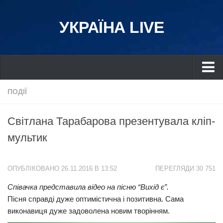
УКРАЇНА LIVE
Україна
ПОДІЇ
Київ
Світлана Тарабарова презентувала кліп-
Дніпро
мультик
Львів
Івано-Франківськ
ОПУБЛІКОВАНО 26.11.2016 В 13:52
ПЕРЕГЛЯДИ 30 751
Харків
Співачка представила відео на пісню “Вихід є”.
Донбас
Пісня справді дуже оптимістична і позитивна. Сама
Одеса
виконавиця дуже задоволена новим творінням.
Схід