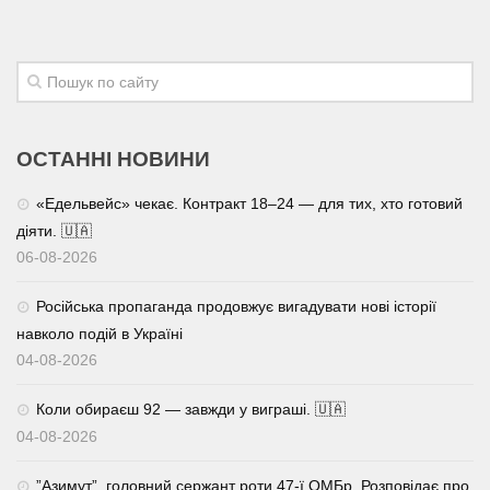
ОСТАННІ НОВИНИ
«Едельвейс» чекає. Контракт 18–24 — для тих, хто готовий
діяти. 🇺🇦
06-08-2026
Російська пропаганда продовжує вигадувати нові історії
навколо подій в Україні
04-08-2026
Коли обираєш 92 — завжди у виграші. 🇺🇦
04-08-2026
⁨”Азимут”, головний сержант роти 47-ї ОМБр. Розповідає про