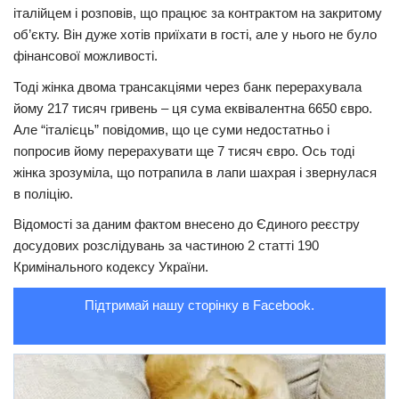
італійцем і розповів, що працює за контрактом на закритому
Трагедії
об’єкту. Він дуже хотів приїхати в гості, але у нього не було
фінансової можливості.
Курйози
Тоді жінка двома трансакціями через банк перерахувала
Суспільство
йому 217 тисяч гривень – ця сума еквівалентна 6650 євро.
Культура
Але “італієць” повідомив, що це суми недостатньо і
попросив йому перерахувати ще 7 тисяч євро. Ось тоді
Шоу-біз
жінка зрозуміла, що потрапила в лапи шахрая і звернулася
#Війна
в поліцію.
Відомості за даним фактом внесено до Єдиного реєстру
досудових розслідувань за частиною 2 статті 190
Кримінального кодексу України.
Підтримай нашу сторінку в Facebook.