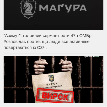
⁨”Азимут”, головний сержант роти 47-ї ОМБр.
Розповідає про те, що люди все активніше
повертаються із СЗЧ.