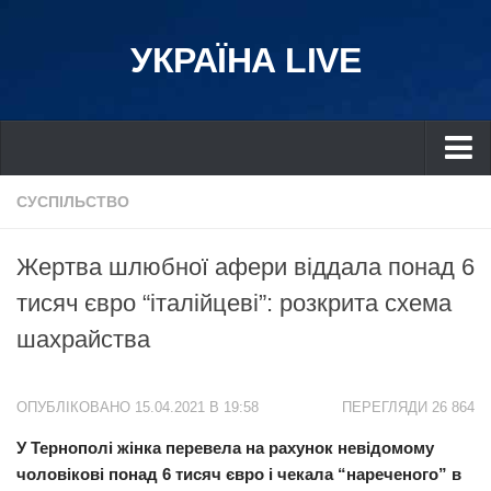
УКРАЇНА LIVE
Україна
СУСПІЛЬСТВО
Київ
Жертва шлюбної афери віддала понад 6
Дніпро
тисяч євро “італійцеві”: розкрита схема
Львів
шахрайства
Івано-Франківськ
Харків
ОПУБЛІКОВАНО 15.04.2021 В 19:58
ПЕРЕГЛЯДИ 26 864
Донбас
У Тернополі жінка перевела на рахунок невідомому
Одеса
чоловікові понад 6 тисяч євро і чекала “нареченого” в
Схід