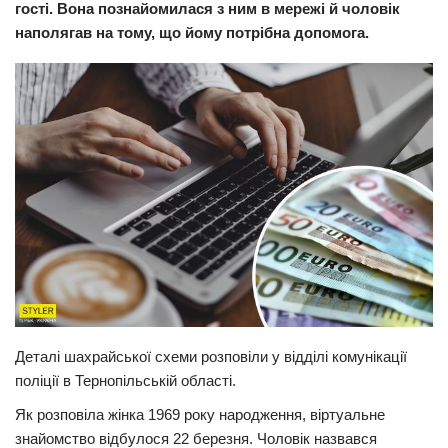
гості. Вона познайомилася з ним в мережі й чоловік
Прикарпаття
наполягав на тому, що йому потрібна допомога.
Економіка
Політика
Світ
Цікаво
Наука
Технології
Історії
Рецепти
Привітання
Деталі шахрайської схеми розповіли у відділі комунікації
Здоров’я
поліції в Тернопільській області.
Події
Як розповіла жінка 1969 року народження, віртуальне
знайомство відбулося 22 березня. Чоловік назвався
Кримінал