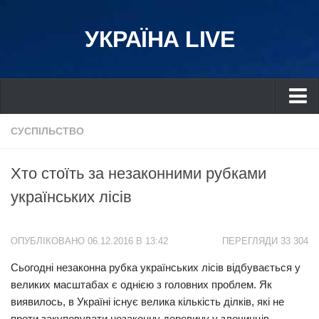
УКРАЇНА LIVE
Україна
СУСПІЛЬСТВО
Київ
Хто стоїть за незаконними рубками
Дніпро
українських лісів
Львів
Івано-Франківськ
ОПУБЛІКОВАНО 06.12.2016 В 13:42
ПЕРЕГЛЯДИ 33 304
Харків
Сьогодні незаконна рубка українських лісів відбувається у
Донбас
великих масштабах є однією з головних проблем. Як
Одеса
виявилось, в Україні існує велика кількість ділків, які не
Схід
проти закуповувати незаконну деревину у злочинців.