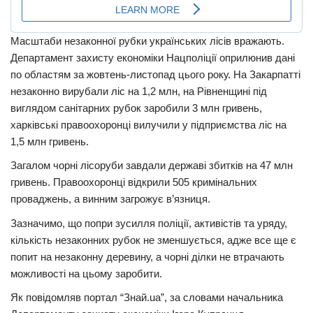
Масштаби незаконної рубки українських лісів вражають.
Департамент захисту економіки Нацполіції оприлюнив дані
по областям за жовтень-листопад цього року. На Закарпатті
незаконно вирубали ліс на 1,2 млн, на Рівненщині під
виглядом санітарних рубок заробили 3 млн гривень,
харківські правоохоронці вилучили у підприємства ліс на
1,5 млн гривень.
Загалом чорні лісоруби завдали державі збитків на 47 млн
гривень. Правоохоронці відкрили 505 кримінальних
проваджень, а винним загрожує в’язниця.
Зазначимо, що попри зусилля поліції, активістів та уряду,
кількість незаконних рубок не зменшується, адже все ще є
попит на незаконну деревину, а чорні ділки не втрачають
можливості на цьому заробити.
Як повідомляв портал “Знай.ua”, за словами начальника