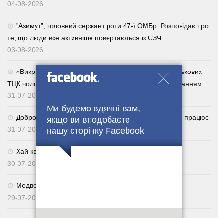
04-08-2026
⁨”Азимут”, головний сержант роти 47-ї ОМБр. Розповідає про
те, що люди все активніше повертаються із СЗЧ.
03-08-2026
«Викрадатиму їхніх родичів»: за погрози сім’ям військових
ТЦК чоловік отримав п’ять років із дворічним випробуванням
31-07-2026
Ми будемо вдячні вам,
Добровільне повернення із СЗЧ через Армія+: як це працює
якщо ви вподобаєте
31-07-2026
нашу сторінку Facebook
Хай квітне українське поле. 🌾🇺🇦
30-07-2026
Медведчуку оголосили нову підозру
29-07-2026