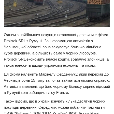
Трагедії
Курйози
Суспільство
Культура
Одним з найбільших покупців незаконної деревини є фірма
Prolisok SRL з Румунії. За інформацією активістів з
Шоу-біз
Чернівецької області, вона закуповує близько мільйона
кубів деревини, а більшість саме у чорних лісорубів.
#Війна
Prolisok SRL економить власні кошти, збагачує злочинців, а
також наносить шкоди українські економіці та лісам.
Ця фірма належить Марінелу Серденчуку, який переїхав до
Чернівців років 15 тому та почав займатися лісової справою.
Активісти впевнені, що його чорному бізнесу сприяє відомий
в Румунії контрабандист лісу Frunze.
Також відомо, що в Україні існують кілька десятків чорних
покупців деревини. Серед них можна побачити такі назви:
ТзОВ “Л-Транс”, ТОВ “ОГМ Україна”, ФОП Асрян Мері