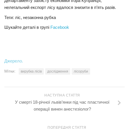
Департаменту захисту економіки Ігора Купранця,
нелегальний експорт лісу вдалося знизити в п’ять разів.
Теги: ліс, незаконна рубка
Шукайте деталі в групі
Facebook
Джерело.
Мітки:
вирубка лісів
дослідження
лісоруби
НАСТУПНА СТАТТЯ
У смерті 18-річної львів’янки під час пластичної
операції винен анестезіолог?
ПОПЕРЕДНЯ СТАТТЯ