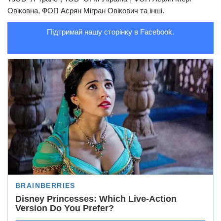
Овіковна, ФОП Асрян Мігран Овікович та інші.
Підтримай нашу сторінку в Facebook.