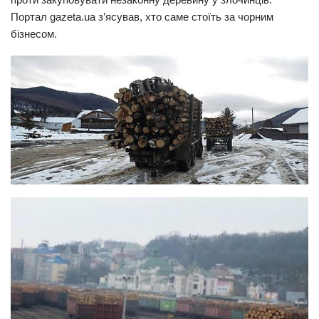
Портал gazeta.ua з’ясував, хто саме стоїть за чорним
Прикарпаття
бізнесом.
Економіка
Політика
Світ
Цікаво
Наука
Технології
Історії
Рецепти
Привітання
Здоров’я
Події
Кримінал