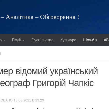
– Аналітика – Обговорення !
о
Події
Суспільство
Культура
Шоу-біз
#В
З
ер відомий український
еограф Григорій Чапкіс
ОВАНО 13.06.2021 В 23:29