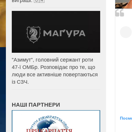
виграші. 🇺🇦
⁨”Азимут”, головний сержант роти
47-ї ОМБр. Розповідає про те, що
люди все активніше повертаються
із СЗЧ.
НАШІ ПАРТНЕРИ
Посмо