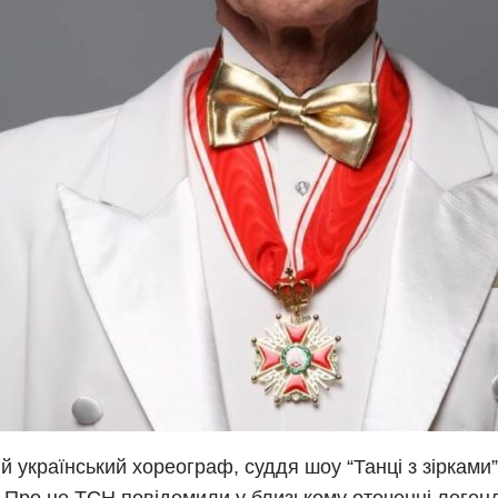
й український хореограф, суддя шоу “Танці з зірками”