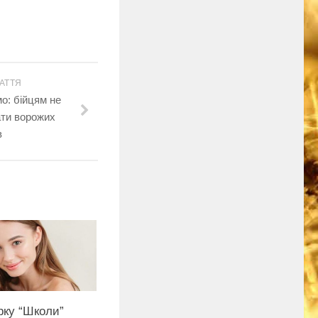
АТТЯ
о: бійцям не
ати ворожих
в
рку “Школи”