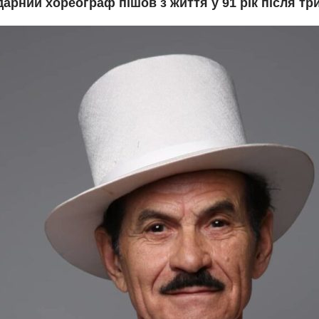
арний хореограф пішов з життя у 91 рік після тр