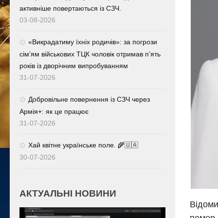
активніше повертаються із СЗЧ.
03-08-2026
«Викрадатиму їхніх родичів»: за погрози
сім’ям військових ТЦК чоловік отримав п’ять
років із дворічним випробуванням
31-07-2026
Добровільне повернення із СЗЧ через
Армія+: як це працює
31-07-2026
Хай квітне українське поле. 🌾🇺🇦
30-07-2026
АКТУАЛЬНІ НОВИНИ
Відоми