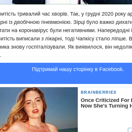
итість тривалий час хворів. Так, у грудні 2020 року 
арні із двобічною пневмонією. Зірці було важко дихат
тати на коронавірус були негативними. Напередодні 
итість виписали з лікарні, тоді Чапкісу стало ліпше. Вт
ника знову госпіталізували. Як виявилося, він недол
.
Підтримай нашу сторінку в Facebook.