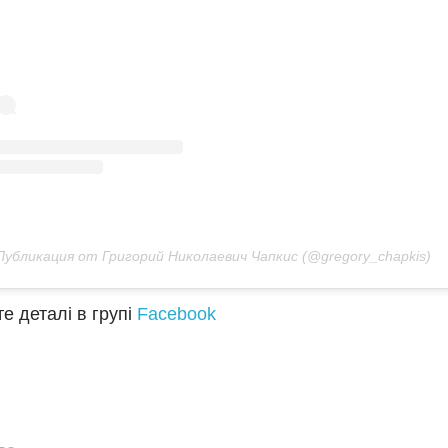
Публикация от Григорий Николаевич Чапкис (@gregory_chapkis)
е деталі в групі
Facebook