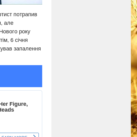
артист потрапив
и, але
Нового року
ім, 6 січня
ікував запалення