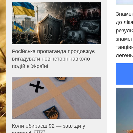
Знамен
до лік
резуль
знамен
танців
Російська пропаганда продовжує
легень
вигадувати нові історії навколо
подій в Україні
Коли обираєш 92 — завжди у