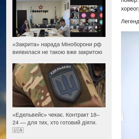
помер.
хореог
Легенд
«Закрита» нарада Міноборони рф
виявилася не такою вже закритою
«Едельвейс» чекає. Контракт 18–
24 — для тих, хто готовий діяти.
🇺🇦