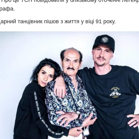
 Про це ТСН повідомили у близькому оточенні леген
рафа.
арний танцівник пішов з життя у віці 91 року.