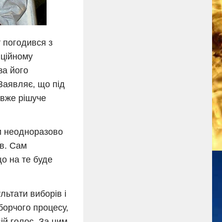
 погодився з
иційному
за його
 Заявляє, що під
 вже рішуче
и неодноразово
ів. Сам
що на те буде
льтати виборів і
борчого процесу,
ій голос. За цим