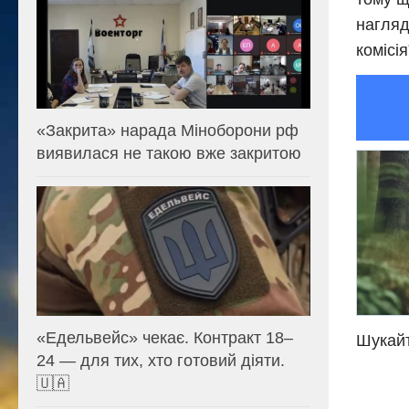
нагляд
комісі
«Закрита» нарада Міноборони рф
виявилася не такою вже закритою
«Едельвейс» чекає. Контракт 18–
Шукайт
24 — для тих, хто готовий діяти.
🇺🇦