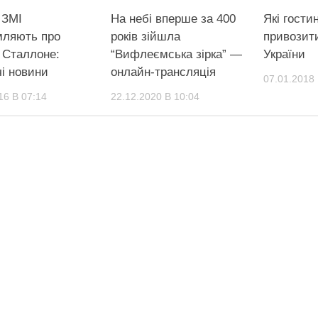
 ЗМІ
На небі вперше за 400
Які гости
мляють про
років зійшла
привозити
 Сталлоне:
“Вифлеємська зірка” —
України
і новини
онлайн-трансляція
07.01.2018 
16 В 07:14
22.12.2020 В 10:04