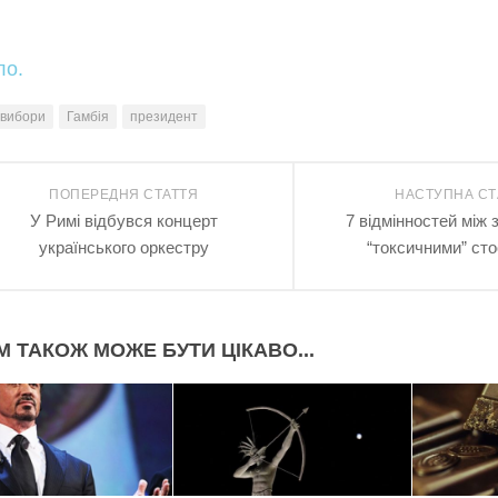
ло.
вибори
Гамбія
президент
ПОПЕРЕДНЯ СТАТТЯ
НАСТУПНА СТ
У Римі відбувся концерт
7 відмінностей між 
українського оркестру
“токсичними” ст
М ТАКОЖ МОЖЕ БУТИ ЦІКАВО...