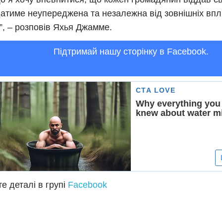
атиме неупереджена та незалежна від зовнішніх впл
я”, – розповів Яхья Джамме.
Підтримай нашу сторінку в Facebook.
е деталі в групі
Facebook