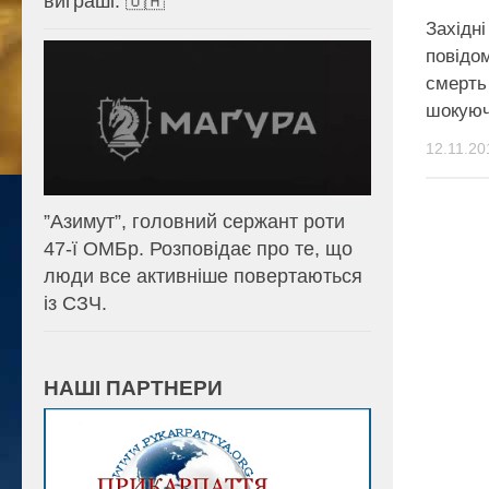
виграші. 🇺🇦
Західні
повідо
смерть
шокуюч
12.11.20
⁨”Азимут”, головний сержант роти
47-ї ОМБр. Розповідає про те, що
люди все активніше повертаються
із СЗЧ.
НАШІ ПАРТНЕРИ