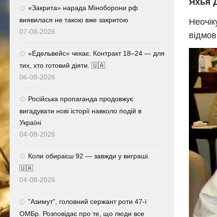
Яхья 
«Закрита» нарада Міноборони рф
виявилася не такою вже закритою
Неочік
07-08-2026
відмов
«Едельвейс» чекає. Контракт 18–24 — для
тих, хто готовий діяти. 🇺🇦
06-08-2026
Російська пропаганда продовжує
вигадувати нові історії навколо подій в
Україні
04-08-2026
Коли обираєш 92 — завжди у виграші.
🇺🇦
04-08-2026
⁨”Азимут”, головний сержант роти 47-ї
ОМБр. Розповідає про те, що люди все