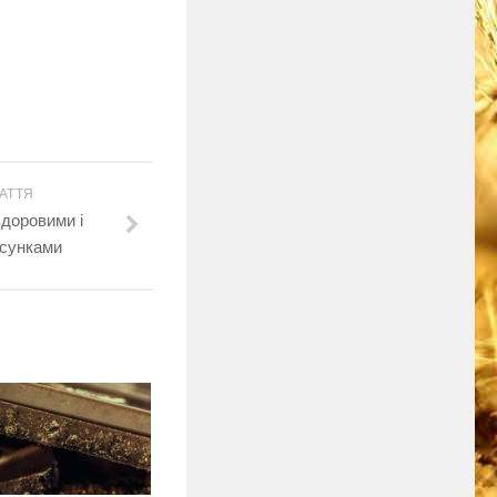
АТТЯ
здоровими і
осунками