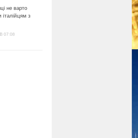
нці не варто
 італійцям з
В 07:08