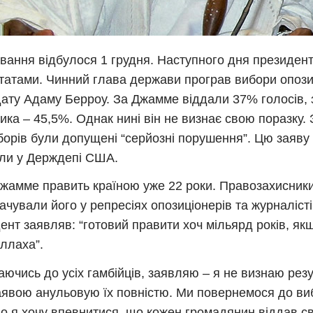
вання відбулося 1 грудня. Наступного дня президент
татами. Чинний глава держави програв вибори опоз
ату Адаму Берроу. За Джамме віддали 37% голосів, 
ика – 45,5%. Однак нині він не визнає свою поразку.
борів були допущені “серйозні порушення”. Цю заяву
ли у Держдепі США.
жамме править країною уже 22 роки. Правозахисник
ачували його у репресіях опозиціонерів та журналіст
ент заявляв: “готовий правити хоч мільярд років, як
ллаха”.
аючись до усіх гамбійців, заявляю – я не визнаю резу
аявою анульовую їх повністю. Ми повернемося до ви
о я хочу впевнитися, що кожен громадянин віддав св