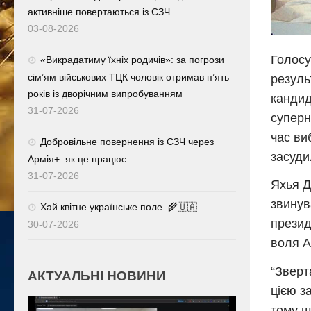
активніше повертаються із СЗЧ.
03-08-2026
Голосу
«Викрадатиму їхніх родичів»: за погрози
сім’ям військових ТЦК чоловік отримав п’ять
резуль
років із дворічним випробуванням
кандид
31-07-2026
суперн
час ви
Добровільне повернення із СЗЧ через
засуди
Армія+: як це працює
31-07-2026
Яхья Д
звинув
Хай квітне українське поле. 🌾🇺🇦
презид
30-07-2026
воля А
“Зверт
АКТУАЛЬНІ НОВИНИ
цією з
тому щ