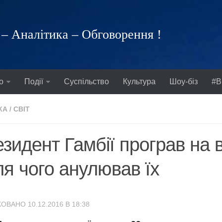
– Аналітика – Обговорення !
о
Події
Суспільство
Культура
Шоу-біз
#В
КА
/
СВІТ
зидент Гамбії програв на 
ля чого анулював їх
ОВАНО 10.12.2016 В 18:38