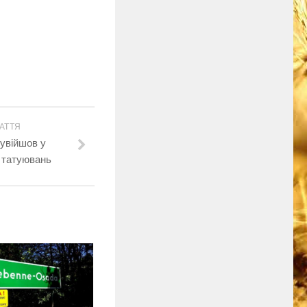
АТТЯ
увійшов у
 татуювань