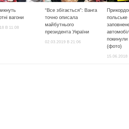
никнуть
“Все збігається”: Ванга
Прикордо
ртні вагони
точно описала
польське
майбутнього
заповнен
18 В 11:08
президента України
автомобіл
покинули 
02.03.2019 В 21:06
(фото)
15.06.2018 