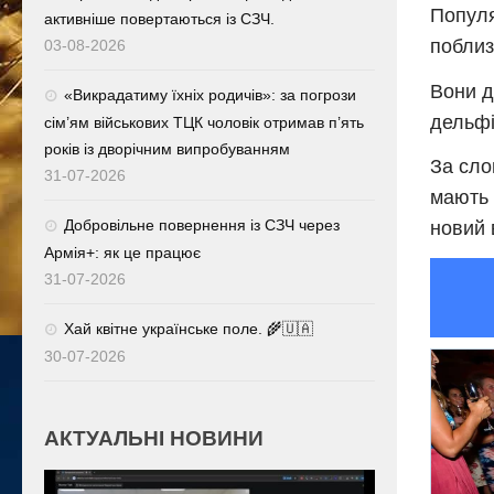
Популя
активніше повертаються із СЗЧ.
поблиз
03-08-2026
Вони д
«Викрадатиму їхніх родичів»: за погрози
дельфі
сім’ям військових ТЦК чоловік отримав п’ять
років із дворічним випробуванням
За сло
31-07-2026
мають 
Добровільне повернення із СЗЧ через
новий 
Армія+: як це працює
31-07-2026
Хай квітне українське поле. 🌾🇺🇦
30-07-2026
АКТУАЛЬНІ НОВИНИ