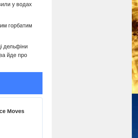
вили у водах
ким горбатим
ці дельфіни
ва йде про