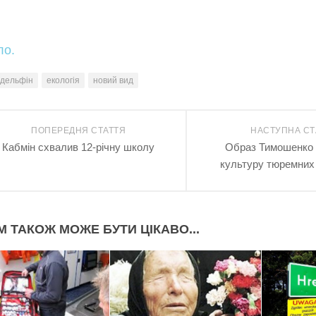
ло.
дельфін
екологія
новий вид
ПОПЕРЕДНЯ СТАТТЯ
НАСТУПНА СТ
Кабмін схвалив 12-річну школу
Образ Тимошенко 
культуру тюремних
М ТАКОЖ МОЖЕ БУТИ ЦІКАВО...