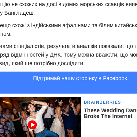
цію не схожих на досі відомих морських ссавців вия
у Бангладеш.
ещо схожі з індійськими афалінами та білим китайсь
ном.
вами спеціалістів, результати аналізів показали, що 
ряд відмінностей у ДНК. Тому можна вважати, що мо
вид, який ще потрібно дослідити.
Підтримай нашу сторінку в Facebook.