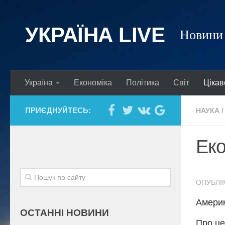
УКРАЇНА LIVE
Новини 
Україна
Економіка
Політика
Світ
Цікав
ПРИЄДНУЙТЕСЬ:
НАУКА
/
Еко
ОПУБЛІК
Америк
ОСТАННІ НОВИНИ
Про це