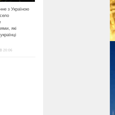
нне з Україною
 село
е
ями, які
українці
В 20:06