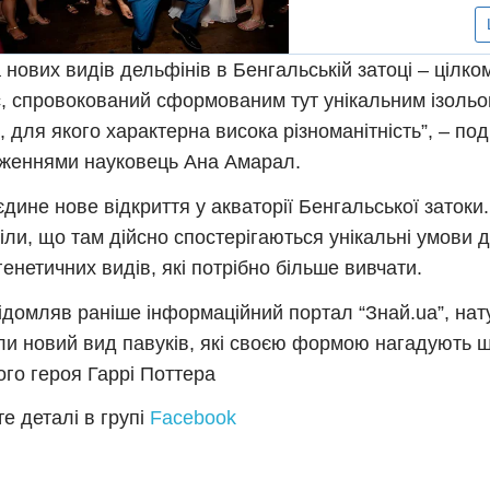
 нових видів дельфінів в Бенгальській затоці – цілк
, спровокований сформованим тут унікальним ізоль
, для якого характерна висока різноманітність”, – по
женнями науковець Ана Амарал.
єдине нове відкриття у акваторії Бенгальської затоки.
іли, що там дійсно спостерігаються унікальні умови 
генетичних видів, які потрібно більше вивчати.
ідомляв раніше інформаційний портал “Знай.ua”, нат
ли новий вид павуків, які своєю формою нагадують 
ого героя Гаррі Поттера
е деталі в групі
Facebook