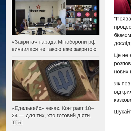
“Поява
процес
біомом
«Закрита» нарада Міноборони рф
дослід
виявилася не такою вже закритою
Це не 
розпов
нових 
Як пов
відкри
казков
«Едельвейс» чекає. Контракт 18–
Шукайт
24 — для тих, хто готовий діяти.
🇺🇦