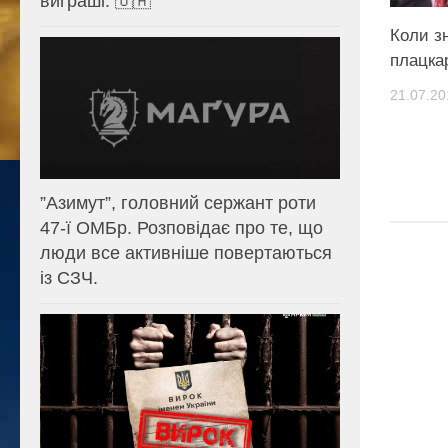
виграші. 🇺🇦
Коли з
плацка
21.07.20
⁨”Азимут”, головний сержант роти
47-ї ОМБр. Розповідає про те, що
люди все активніше повертаються
із СЗЧ.