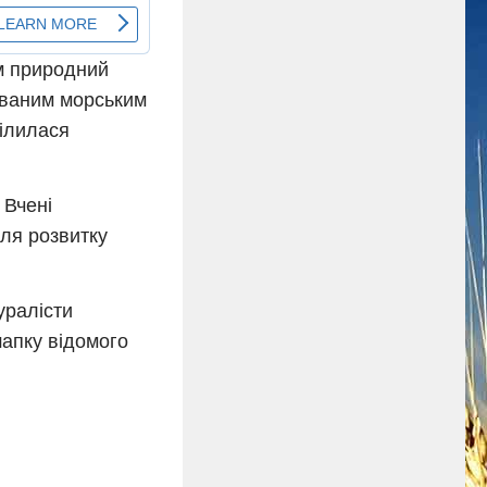
ом природний
ованим морським
ділилася
 Вчені
для розвитку
уралісти
шапку відомого