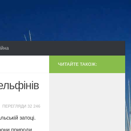
ійна
ЧИТАЙТЕ ТАКОЖ:
ельфінів
ПЕРЕГЛЯДИ 32 246
ьській затоці.
рони природи