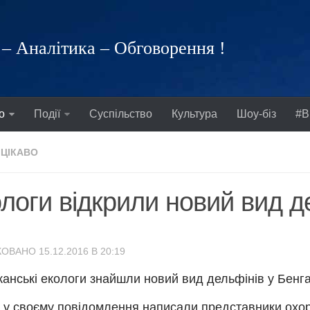
– Аналітика – Обговорення !
о
Події
Суспільство
Культура
Шоу-біз
#В
ЦІКАВО
логи відкрили новий вид д
ОВАНО 15.12.2016 В 20:19
анські екологи знайшли новий вид дельфінів у Бенгал
 у своєму повідомлення написали представники охо