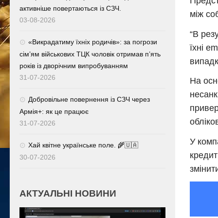
Предст
активніше повертаються із СЗЧ.
між со
03-08-2026
“В рез
«Викрадатиму їхніх родичів»: за погрози
їхні e
сім’ям військових ТЦК чоловік отримав п’ять
випадк
років із дворічним випробуванням
31-07-2026
На осн
несанк
Добровільне повернення із СЗЧ через
привер
Армія+: як це працює
обліко
31-07-2026
У комп
Хай квітне українське поле. 🌾🇺🇦
кредит
30-07-2026
змінити
АКТУАЛЬНІ НОВИНИ