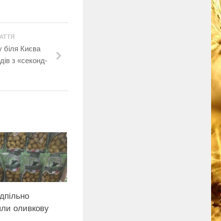
АТТЯ
 біля Києва
дів з «секонд-
ідпільно
яли оливкову