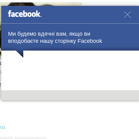
Ми будемо вдячні вам, якщо ви
вподобаєте нашу сторінку Facebook
кож може зацікавити інформація про те, що за найбі
такою 2016 року стоїть скривджений геймер.
е деталі в групі
Facebook
ло.