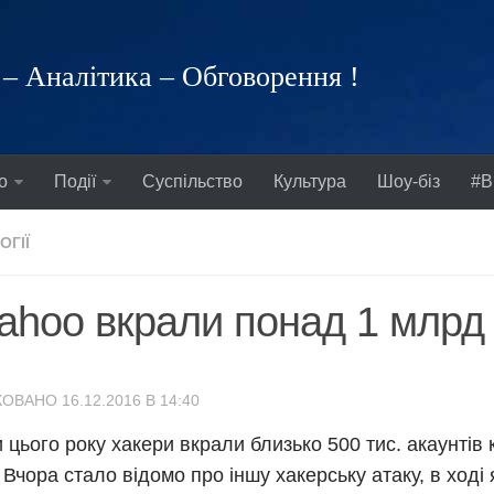
– Аналітика – Обговорення !
о
Події
Суспільство
Культура
Шоу-біз
#В
ОГІЇ
ahoo вкрали понад 1 млрд 
ОВАНО 16.12.2016 В 14:40
 цього року хакери вкрали близько 500 тис. акаунтів 
 Вчора стало відомо про іншу хакерську атаку, в ході 