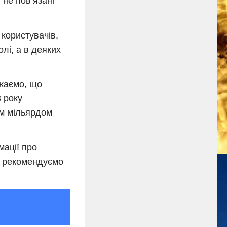
 не пов’язані
 користувачів,
лі, а в деяких
ажаємо, що
 року
им мільярдом
мації про
ми рекомендуємо