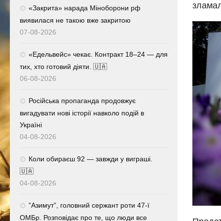
зламал
«Закрита» нарада Міноборони рф
виявилася не такою вже закритою
07-08-2026
«Едельвейс» чекає. Контракт 18–24 — для
тих, хто готовий діяти. 🇺🇦
06-08-2026
Російська пропаганда продовжує
вигадувати нові історії навколо подій в
Україні
04-08-2026
Коли обираєш 92 — завжди у виграші.
🇺🇦
04-08-2026
⁨”Азимут”, головний сержант роти 47-ї
ОМБр. Розповідає про те, що люди все