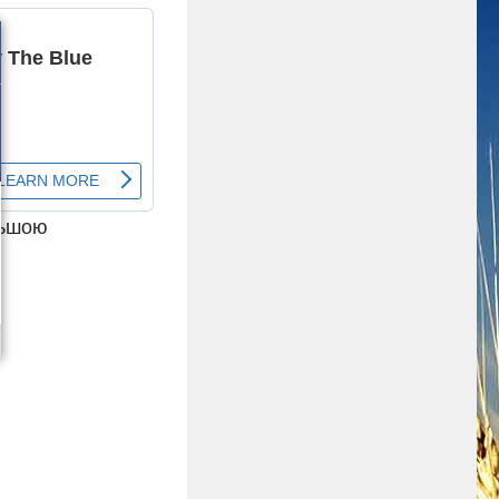
льшою