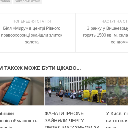
Yahoo
хакерські атаки
ПОПЕРЕДНЯ СТАТТЯ
НАСТУПНА СТ
Біля «Миру» в центрі Рівного
З ранку у Вишневому
правоохоронці знайшли злиток
горять 1500 кв. м. скла
золота
хендом»
М ТАКОЖ МОЖЕ БУТИ ЦІКАВО...
обники
ФАНАТИ IPHONE
У Києві п
онів обманюють
ЗАЙНЯЛИ ЧЕРГУ
виготовл
увачів
ПЕРЕД МАГАЗИНОМ ЗА
олію