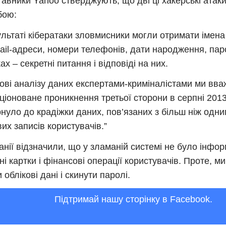
авники Yahoo стверджують, що дві ці хакерські атаки
бою:
ультаті кібератаки зловмисники могли отримати імена
mail-адреси, номери телефонів, дати народження, паро
ах – секретні питання і відповіді на них.
ові аналізу даних експертами-криміналістами ми вв
ціоноване проникнення третьої сторони в серпні 2013
нуло до крадіжки даних, пов’язаних з більш ніж одн
вих записів користувачів.”
анії відзначили, що у зламаній системі не було інфор
ні картки і фінансові операції користувачів. Проте, 
 облікові дані і скинути паролі.
Підтримай нашу сторінку в Facebook.