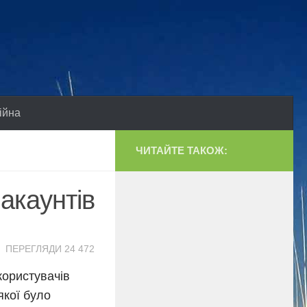
ійна
ЧИТАЙТЕ ТАКОЖ:
акаунтів
ПЕРЕГЛЯДИ 24 472
користувачів
якої було