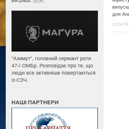
виграші. 🇺🇦
випуск
для And
13.04.20
⁨”Азимут”, головний сержант роти
47-ї ОМБр. Розповідає про те, що
люди все активніше повертаються
із СЗЧ.
НАШІ ПАРТНЕРИ