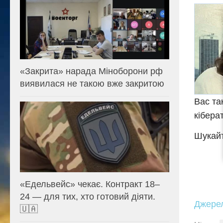
«Закрита» нарада Міноборони рф
виявилася не такою вже закритою
Вас та
кібера
Шукайт
«Едельвейс» чекає. Контракт 18–
24 — для тих, хто готовий діяти.
Джере
🇺🇦