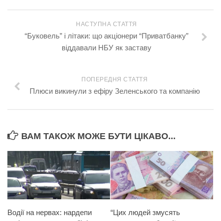
НАСТУПНА СТАТТЯ
“Буковель” і літаки: що акціонери “Приватбанку”
віддавали НБУ як заставу
ПОПЕРЕДНЯ СТАТТЯ
Плюси викинули з ефіру Зеленського та компанію
ВАМ ТАКОЖ МОЖЕ БУТИ ЦІКАВО...
Водії на нервах: нардепи
“Цих людей змусять