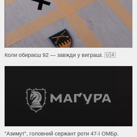
Коли обираєш 92 — завжди у виграші. 🇺🇦
⁨”Азимут”, головний сержант роти 47-ї ОМБр.