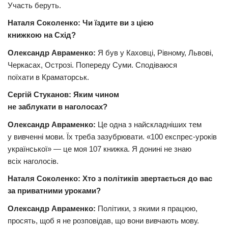
Участь беруть.
Наталя Соколенко: Чи їздите ви з цією
книжкою на Схід?
Олександр Авраменко:
Я був у Каховці, Рівному, Львові,
Черкасах, Острозі. Попереду Суми. Сподіваюся
поїхати в Краматорськ.
Сергій Стуканов: Яким чином
не заблукати в наголосах?
Олександр Авраменко:
Це одна з найскладніших тем
у вивченні мови. Їх треба зазубрювати. «
100
експрес-уроків
української» — це моя
107
книжка. Я донині не знаю
всіх наголосів.
Наталя Соколенко: Хто з політиків звертається до вас
за приватними уроками?
Олександр Авраменко:
Політики, з якими я працюю,
просять, щоб я не розповідав, що вони вивчають мову.