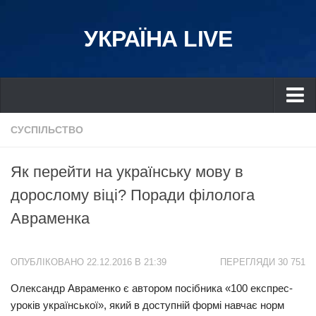
УКРАЇНА LIVE
Україна
СУСПІЛЬСТВО
Київ
Як перейти на українську мову в
Дніпро
дорослому віці? Поради філолога
Львів
Авраменка
Івано-Франківськ
Харків
ОПУБЛІКОВАНО 22.12.2016 В 21:39
ПЕРЕГЛЯДИ 30 751
Донбас
Олександр Авраменко є автором посібника «100 експрес-
Одеса
уроків української», який в доступній формі навчає норм
Схід