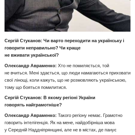
Трагедії
Курйози
Суспільство
Сергій Стуканов: Чи варто переходити на українську і
Культура
говорити неправильно? Чи краще
Шоу-біз
не вживати української?
#Війна
Олександр Авраменко:
Хто не помиляється, той
не вчиться. Мені здається, що люди намагаються приховати
свої лінощі, коли кажуть, що не розмовляють українською,
тому що бояться помилитися.
Сергій Стуканов: В якому регіоні України
говорять найграмотніше?
Олександр Авраменко:
Такого регіону немає. Грамотно
говорить інтелігенція. Як на мене, найдобірніша мова
у Середній Наддніпрянщині, але не в містах, де панує