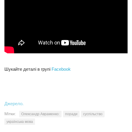
Шукайте деталі в групі
Facebook
Джерело.
Мітки:
Олександр Авраменко:
поради
суспільство
українська мова