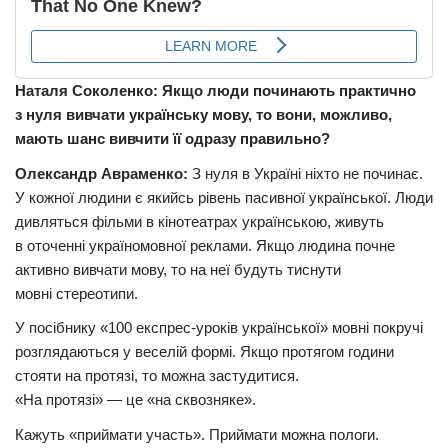
Наталя Соколенко: Якщо люди починають практично
з нуля вивчати українську мову, то вони, можливо,
мають шанс вивчити її одразу правильно?
Олександр Авраменко:
З нуля в Україні ніхто не починає.
У кожної людини є якийсь рівень пасивної української. Люди
дивляться фільми в кінотеатрах українською, живуть
в оточенні україномовної реклами. Якщо людина почне
активно вивчати мову, то на неї будуть тиснути
мовні стереотипи.
У посібнику «
100
експрес-уроків української» мовні покручі
розглядаються у веселій формі. Якщо протягом години
стояти на протязі, то можна застудитися.
«На протязі» — це «на сквозняке».
Кажуть «приймати участь». Приймати можна пологи.