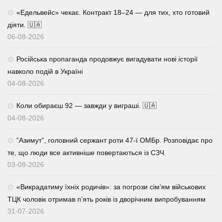
«Едельвейс» чекає. Контракт 18–24 — для тих, хто готовий
діяти. 🇺🇦
06-08-2026
Російська пропаганда продовжує вигадувати нові історії
навколо подій в Україні
04-08-2026
Коли обираєш 92 — завжди у виграші. 🇺🇦
04-08-2026
⁨”Азимут”, головний сержант роти 47-ї ОМБр. Розповідає про
те, що люди все активніше повертаються із СЗЧ.
03-08-2026
«Викрадатиму їхніх родичів»: за погрози сім’ям військових
ТЦК чоловік отримав п’ять років із дворічним випробуванням
31-07-2026