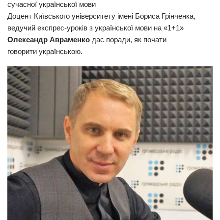
сучасної української мови
Прикарпаття
Доцент Київського університету імені Бориса Грінченка,
ведучий експрес-уроків з української мови на «
1
+1
»
Економіка
Олександр Авраменко
дає поради, як почати
Політика
говорити українською.
Світ
Цікаво
Наука
Технології
Історії
Рецепти
Привітання
Здоров’я
Події
Кримінал