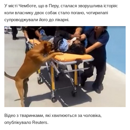
У місті Чемботе, що в Перу, сталася зворушлива історія:
Прикарпаття
коли власнику двох собак стало погано, чотирилапі
Економіка
супроводжували його до лікарні.
Політика
Світ
Цікаво
Наука
Технології
Історії
Рецепти
Привітання
Здоров’я
Відео з тваринками, які хвилюються за чоловіка,
Події
опублікувало Reuters.
Кримінал