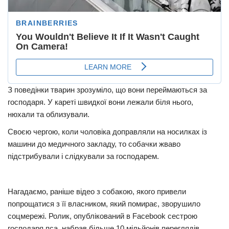
З поведінки тварин зрозуміло, що вони переймаються за
господаря. У кареті швидкої вони лежали біля нього,
нюхали та облизували.
Своєю чергою, коли чоловіка доправляли на носилках із
машини до медичного закладу, то собачки жваво
підстрибували і слідкували за господарем.
Нагадаємо, раніше відео з собакою, якого привели
попрощатися з її власником, який помирає, зворушило
соцмережі. Ролик, опублікований в Facebook сестрою
господаря пса, набрав більше 10 мільйонів переглядів.