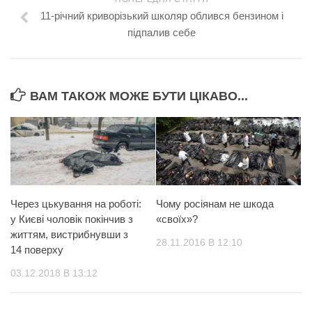
11-річний криворізький школяр облився бензином і
підпалив себе
ВАМ ТАКОЖ МОЖЕ БУТИ ЦІКАВО...
Через цькування на роботі:
Чому росіянам не шкода
у Києві чоловік покінчив з
«своїх»?
життям, вистрибнувши з
28.11.2016 В 12:10
14 поверху
03.12.2018 В 13:12