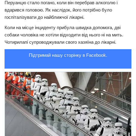
Перуанцю стало погано, коли він перебрав алкоголю і
Трагедії
вдарився головою. Як наслідок, його потрібно було
госпіталізувати до найближчої лікарні.
Курйози
Коли на місце інциденту прибула швидка допомога, дві
Суспільство
собаки чоловіка не хотіли відходити від нього ні на мить.
Культура
Чотирилапі супроводжували свого хазяїна до лікарні.
Шоу-біз
Підтримай нашу сторінку в Facebook.
#Війна