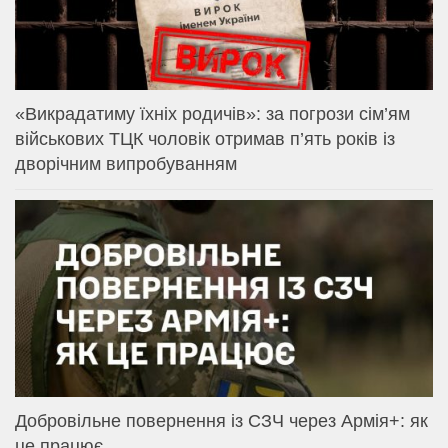
«Викрадатиму їхніх родичів»: за погрози сім’ям
військових ТЦК чоловік отримав п’ять років із
дворічним випробуванням
Добровільне повернення із СЗЧ через Армія+: як
це працює