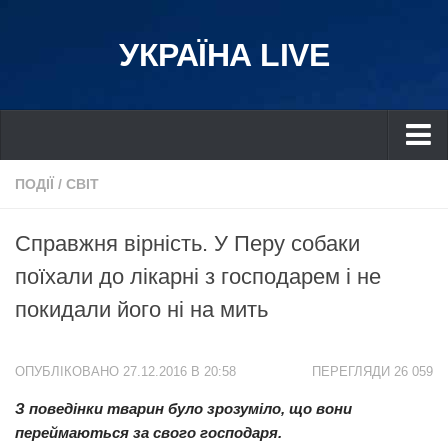
УКРАЇНА LIVE
Україна
ПОДІЇ
/
СВІТ
Київ
Справжня вірність. У Перу собаки
Дніпро
поїхали до лікарні з господарем і не
Львів
покидали його ні на мить
Івано-Франківськ
Харків
ОПУБЛІКОВАНО 27.12.2016 В 20:58
ПЕРЕГЛЯДИ 26 059
Донбас
З поведінки тварин було зрозуміло, що вони
Одеса
переймаються за свого господаря.
Схід