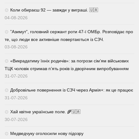
Коли обираєш 92 — завжди у виграші. 🇺🇦
04-08-2026
⁨”Азимут”, головний сержант роти 47-ї ОМБр. Розповідає про
те, що люди все активніше повертаються із СЗЧ.
03-08-2026
«Викрадатиму їхніх родичів»: за погрози сім’ям військових
ТЦК чоловік отримав п’ять років із дворічним випробуванням
31-07-2026
Добровільне повернення із СЗЧ через Армія+: як це працює
31-07-2026
Хай квітне українське поле. 🌾🇺🇦
30-07-2026
Медведчуку оголосили нову підозру