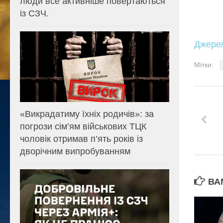
люди все активніше повертаються
із СЗЧ.
Джере
Мітки:
«Викрадатиму їхніх родичів»: за
погрози сім’ям військових ТЦК
чоловік отримав п’ять років із
дворічним випробуванням
ВА