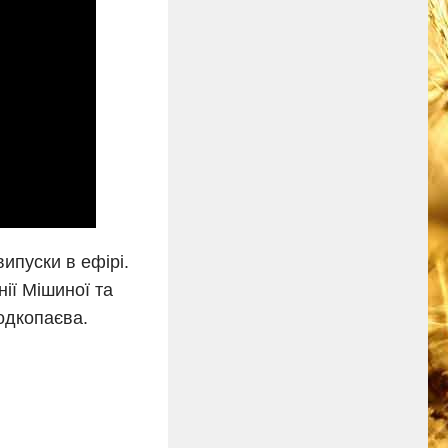
ипуски в ефірі.
нії Мішиної та
одкопаєва.