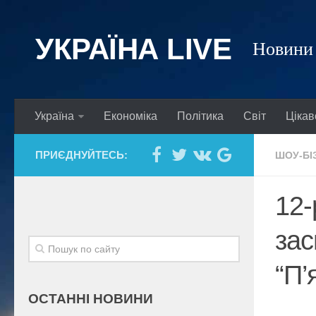
УКРАЇНА LIVE
Новини 
Україна
Економіка
Політика
Світ
Цікав
ПРИЄДНУЙТЕСЬ:
ШОУ-БІ
12-
зас
“П’
ОСТАННІ НОВИНИ