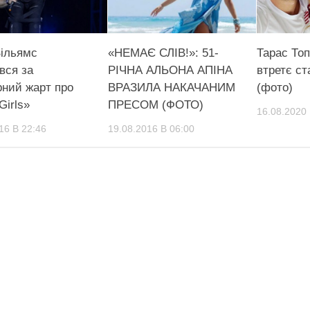
Вільямс
«НЕМАЄ СЛІВ!»: 51-
Тарас Топ
вся за
РІЧНА АЛЬОНА АПІНА
втретє с
рний жарт про
ВРАЗИЛА НАКАЧАНИМ
(фото)
Girls»
ПРЕСОМ (ФОТО)
16.08.2020 
16 В 22:46
19.08.2016 В 06:00