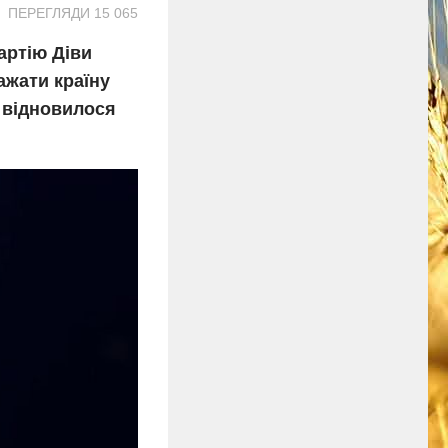
ПЕРЕГЛЯДИ 15 065
артію Діви
ажати країну
е відновилося