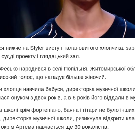
ся нижче на Styler виступ талановитого хлопчика, за
 судді проекту і глядацький зал.
Фесько народився в селі Попільня, Житомирської обл
исокий голос, що нагадує більше жіночий.
и хлопця навчила бабуся, директорка музичної школи
ася онуком з двох років, а в 6 років його віддали в м
в школі крім фортепіано, баяна і гітари не було інших 
, директорка музичної школи, ризикнула відкрити кла
і окрім Артема навчається ще 30 вокалістів.