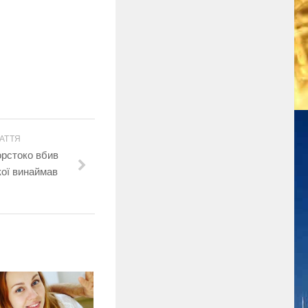
АТТЯ
орстоко вбив
якої винаймав