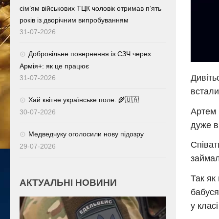
сім’ям військових ТЦК чоловік отримав п’ять
років із дворічним випробуванням
31-07-2026
Добровільне повернення із СЗЧ через
Армія+: як це працює
Дивіть
31-07-2026
встали
Хай квітне українське поле. 🌾🇺🇦
Артем 
30-07-2026
дуже в
Медведчуку оголосили нову підозру
Співат
29-07-2026
займал
Так як 
АКТУАЛЬНІ НОВИНИ
бабуся
у клас