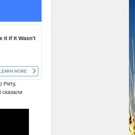
ю Риту,
і сказали