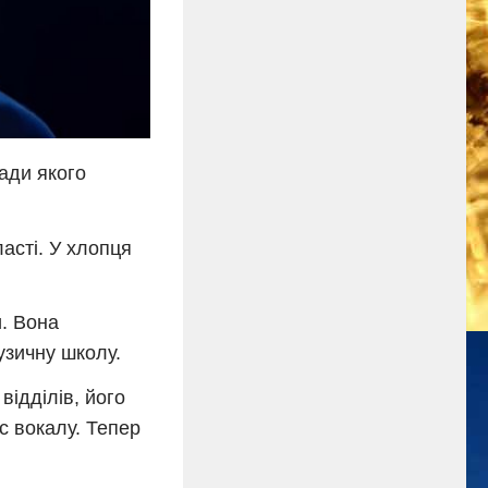
ради якого
асті. У хлопця
. Вона
узичну школу.
відділів, його
с вокалу. Тепер