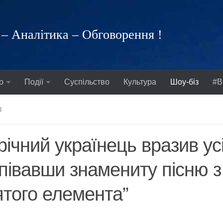
– Аналітика – Обговорення !
о
Події
Суспільство
Культура
Шоу-біз
#В
З
річний українець вразив усі
півавши знамениту пісню з
ятого елемента”