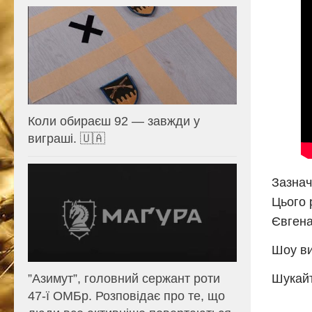
Коли обираєш 92 — завжди у
виграші. 🇺🇦
Зазнач
Цього 
Євгена
Шоу ви
Шукайт
⁨”Азимут”, головний сержант роти
47-ї ОМБр. Розповідає про те, що