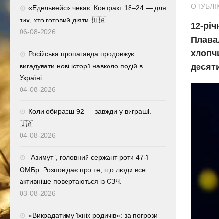
ОПУБЛІК
«Едельвейс» чекає. Контракт 18–24 — для
тих, хто готовий діяти. 🇺🇦
12-річ
06-08-2026
Плавал
хлопчи
Російська пропаганда продовжує
вигадувати нові історії навколо подій в
десяти
Україні
04-08-2026
Коли обираєш 92 — завжди у виграші.
🇺🇦
04-08-2026
⁨”Азимут”, головний сержант роти 47-ї
ОМБр. Розповідає про те, що люди все
активніше повертаються із СЗЧ.
03-08-2026
«Викрадатиму їхніх родичів»: за погрози