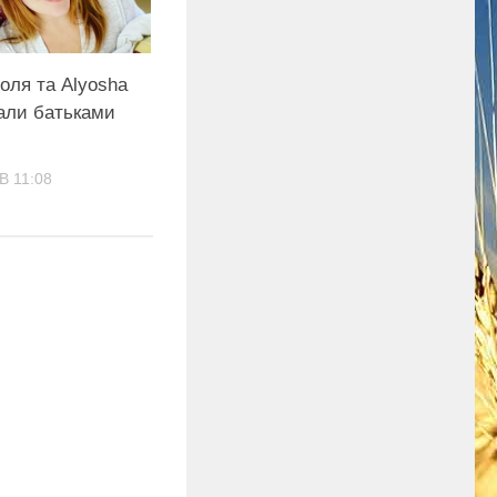
оля та Alyosha
тали батьками
В 11:08