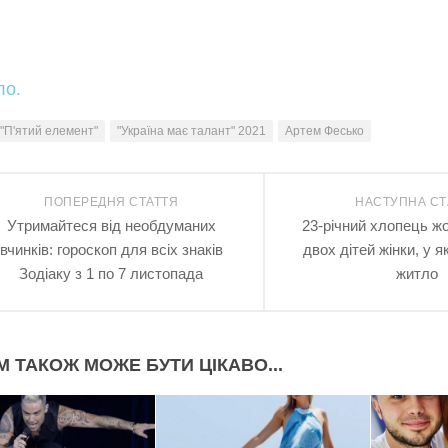
ло.
"П'ятий елемент"
"Україна має талант" 2021
Артем Фесько
ПОПЕРЕДНЯ СТАТТЯ
НАСТУПНА СТ
Утримайтеся від необдуманих
23-річний хлопець ж
вчинків: гороскоп для всіх знаків
двох дітей жінки, у 
Зодіаку з 1 по 7 листопада
житло
М ТАКОЖ МОЖЕ БУТИ ЦІКАВО...