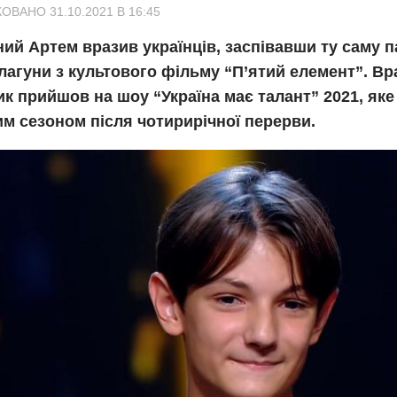
ОВАНО 31.10.2021 В 16:45
ний Артем вразив українців, заспівавши ту саму п
агуни з культового фільму “П’ятий елемент”. Вр
к прийшов на шоу “Україна має талант” 2021, як
м сезоном після чотирирічної перерви.