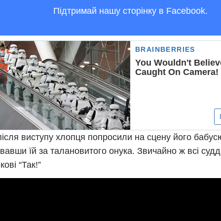
Підтримай нашу сторінку в Facebook.
після виступу хлопця попросили на сцену його бабус
вавши їй за талановитого онука. Звичайно ж всі судд
кові “Так!”