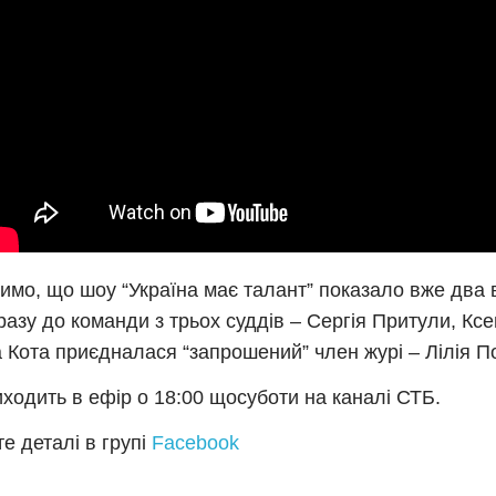
имо, що шоу “Україна має талант” показало вже два в
разу до команди з трьох суддів – Сергія Притули, Ксе
 Кота приєдналася “запрошений” член журі – Лілія П
ходить в ефір о 18:00 щосуботи на каналі СТБ.
е деталі в групі
Facebook