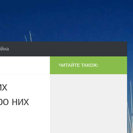
ійна
ЧИТАЙТЕ ТАКОЖ:
их
ро них