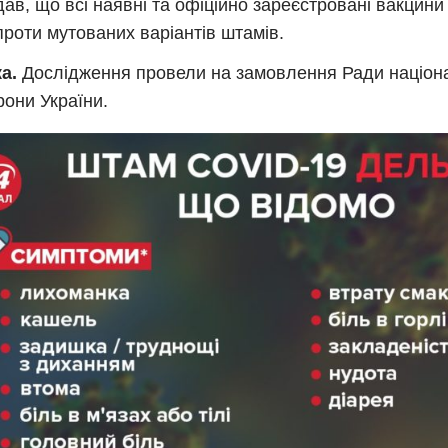
дав, що всі наявні та офіційно зареєстровані вакцин
і проти мутованих варіантів штамів.
ка.
Дослідження провели на замовлення Ради націон
рони України.