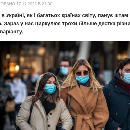
ОВАНО 17.11.2021 В 21:00
 в Україні, як і багатьох країнах світу, панує шта
. Зараз у нас циркулює трохи більше дестка різн
варіанту.