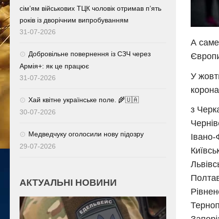
сім’ям військових ТЦК чоловік отримав п’ять
років із дворічним випробуванням
31-07-2026
А саме
Добровільне повернення із СЗЧ через
Європи
Армія+: як це працює
У жовт
31-07-2026
коронав
Хай квітне українське поле. 🌾🇺🇦
з Черк
30-07-2026
Чернів
Медведчуку оголосили нову підозру
Івано-
29-07-2026
Київськ
Львівсь
Полтав
АКТУАЛЬНІ НОВИНИ
Рівнен
Терноп