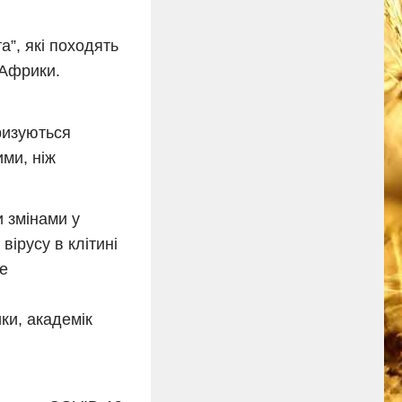
а”, які походять
 Африки.
ризуються
ми, ніж
и змінами у
вірусу в клітині
е
ики, академік