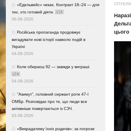
ОПУБЛІК
«Едельвейс» чекає. Контракт 18–24 — для
тих, хто готовий діяти. 🇺🇦
Наразі
06-08-2026
Дельта
цього 
Російська пропаганда продовжує
вигадувати нові історії навколо подій в
Україні
04-08-2026
Коли обираєш 92 — завжди у виграші.
🇺🇦
04-08-2026
⁨”Азимут”, головний сержант роти 47-ї
ОМБр. Розповідає про те, що люди все
активніше повертаються із СЗЧ.
03-08-2026
«Викрадатиму їхніх родичів»: за погрози