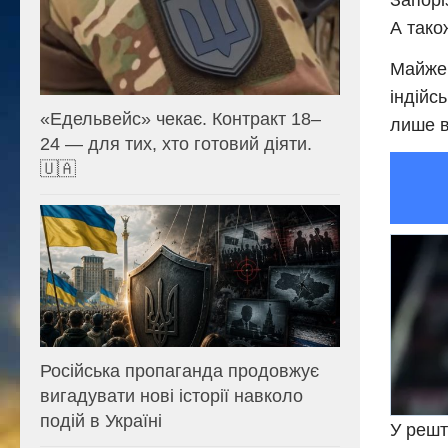
Запорі
А тако
Майже 
індійс
«Едельвейс» чекає. Контракт 18–
лише в
24 — для тих, хто готовий діяти.
🇺🇦
Російська пропаганда продовжує
вигадувати нові історії навколо
подій в Україні
У решт