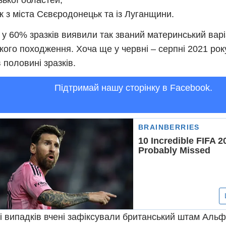
зької областей;
ж з міста Сєвєродонецьк та із Луганщини.
у 60% зразків виявили так званий материнський варі
ького походження. Хоча ще у червні – серпні 2021 ро
 половині зразків.
Підтримай нашу сторінку в Facebook.
і випадків вчені зафіксували британський штам Альф