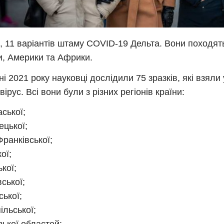
, 11 варіантів штаму COVID-19 Дельта. Вони походять
, Америки та Африки.
ні 2021 року науковці дослідили 75 зразків, які взяли
ірус. Всі вони були з різних регіонів країни:
аської;
ецької;
Франківської;
ої;
кої;
ської;
ської;
ільської;