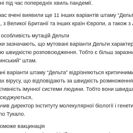
їні під час попередніх хвиль пандемії.
ас вчені виявили ще 11 інших варіантів штаму “Дельт
, з Великої Британії та інших країн Європи, а також з
 особливість мутацій Дельти
ки зазначають, що мутовані варіанти Дельти характе
ю швидкістю розповсюдження. Тобто є більш заразни
инський” штам.
ні варіанти штаму “Дельта” відрізняються критичним
ах вірусу, що відповідають за швидкість розмноження 
ктивність імунної системи людини. Тобто вони швидш
всюджуються,
ачив директор Інституту молекулярної біології і генет
о Тукало.
оможе вакцинація