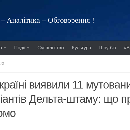
– Аналітика – Обговорення !
о
Події
Суспільство
Культура
Шоу-біз
#В
'Я
країні виявили 11 мутован
іантів Дельта-штаму: що п
омо