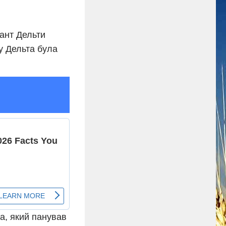
ант Дельти
ку Дельта була
а, який панував