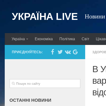
УКРАЇНА LIVE
Новини 
Україна
Економіка
Політика
Світ
Цікав
ПРИЄДНУЙТЕСЬ:
ЗДОРОВ
В У
вар
від
ОСТАННІ НОВИНИ