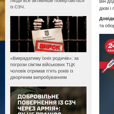
люди все активніше повертаються
Він до
із СЗЧ.
дієві 
Довід
та обо
«Викрадатиму їхніх родичів»: за
погрози сім’ям військових ТЦК
чоловік отримав п’ять років із
дворічним випробуванням