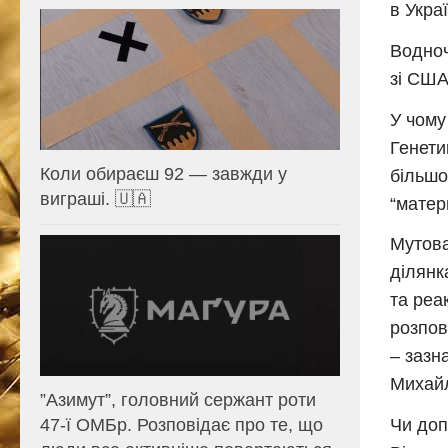
в Укра
Водноч
зі США
У чому
Генети
Коли обираєш 92 — завжди у
більшо
виграші. 🇺🇦
“матер
Мутова
ділянк
та реа
розпо
– зазн
Михайл
⁨”Азимут”, головний сержант роти
Чи доп
47-ї ОМБр. Розповідає про те, що