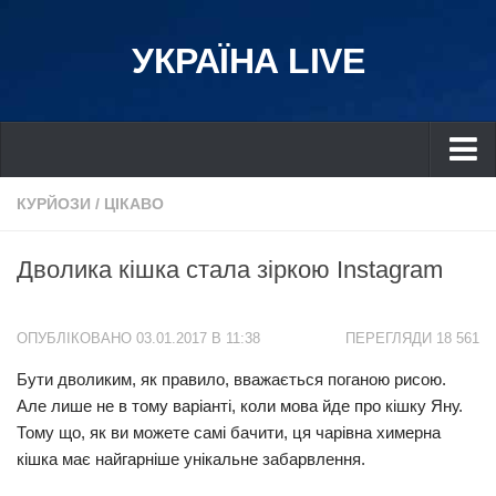
УКРАЇНА LIVE
Україна
КУРЙОЗИ
/
ЦІКАВО
Київ
Дволика кішка стала зіркою Instagram
Дніпро
Львів
ОПУБЛІКОВАНО 03.01.2017 В 11:38
ПЕРЕГЛЯДИ 18 561
Івано-Франківськ
Бути дволиким, як правило, вважається поганою рисою.
Харків
Але лише не в тому варіанті, коли мова йде про кішку Яну.
Донбас
Тому що, як ви можете самі бачити, ця чарівна химерна
Одеса
кішка має найгарніше унікальне забарвлення.
Схід