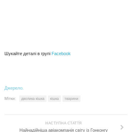
Трагедії
Курйози
Суспільство
Культура
Шоу-біз
Шукайте деталі в групі
Facebook
#Війна
Джерело.
Мітки:
дволика кішка
кішка
тварини
НАСТУПНА СТАТТЯ
Найнадійніша авіакомпанія світу із Гонконгу