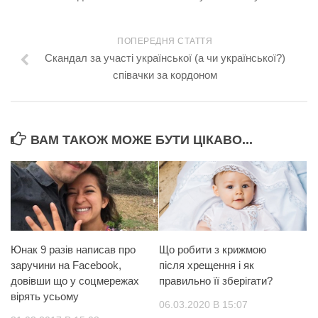
ПОПЕРЕДНЯ СТАТТЯ
Cкандал за участі української (а чи української?)
співачки за кордоном
ВАМ ТАКОЖ МОЖЕ БУТИ ЦІКАВО...
Юнак 9 разів написав про
Що робити з крижмою
заручини на Facebook,
після хрещення і як
довівши що у соцмережах
правильно її зберігати?
вірять усьому
06.03.2020 В 15:07