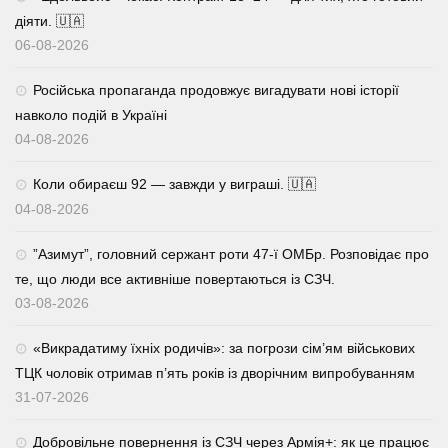
діяти. 🇺🇦
06-08-2026
Російська пропаганда продовжує вигадувати нові історії
навколо подій в Україні
04-08-2026
Коли обираєш 92 — завжди у виграші. 🇺🇦
04-08-2026
⁨”Азимут”, головний сержант роти 47-ї ОМБр. Розповідає про
те, що люди все активніше повертаються із СЗЧ.
03-08-2026
«Викрадатиму їхніх родичів»: за погрози сім’ям військових
ТЦК чоловік отримав п’ять років із дворічним випробуванням
31-07-2026
Добровільне повернення із СЗЧ через Армія+: як це працює