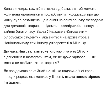
Прикарпаття
Вона виглядає так, ніби втекла від батьків в той момент,
коли вони намагались її пофарбувати. Інформація про цю
Економіка
кішку була розміщена ще в липні на сайті пошуку господарів
Політика
для домашніх тварин, повідомляє
boredpanda
. І пошук не
зайняв багато часу. Зараз Яна живе в Єлизавети –
Світ
білоруської студентки, яка вчиться на архітектора в
Цікаво
Національному технічному університеті в Мінську.
Наука
Двулика Яна стала інтернет-зіркою, яка має 16 млн
підписників в Instagram. Втім, ми не дуже здивовані – як
Технології
можна не любити таке створіння?
Історії
Як повідомляв сайт
Знай.ua
, кішка надзвичайної краси
Рецепти
породи регдол, яка мешкає у Швеції
,
стала новою зіркою
Привітання
Instagram
.
Здоров’я
Події
Кримінал