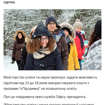
гуртки.
Прикарпаття
Економіка
Політика
Світ
Цікаво
Наука
Технології
Історії
Рецепти
Міністерство освіти та науки пропонує надати можливість
Привітання
підліткам від 14 до 18 років використовувати кошти з
Здоров’я
програми “єПідтримка” на позашкільну освіту.
Події
Про це повідомила пресслужба Офісу президента.
Кримінал
“Міністерство освіти і науки надало пропозиції стосовно