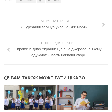
Мітки:
є підтримка
дія
підлітки
НАСТУПНА СТАТТЯ
У Туреччині загинув український моряк
ПОПЕРЕДНЯ СТАТТЯ
Справжнє диво України: Цілюще джерело, в якому
одужують навіть найващі хворі
ВАМ ТАКОЖ МОЖЕ БУТИ ЦІКАВО...