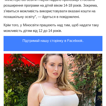
розширення програми на дітей віком 14-18 років. Зокрема,
Трагедії
з’явиться можливість використовувати вказані кошти на
Курйози
позашкільну освіту”, — йдеться в повідомлені.
Суспільство
Крім того, у Міносвіти працюють над тим, щоб надати таку
можливість дітям від 12 до 14 років.
Культура
Підтримай нашу сторінку в Facebook.
Шоу-біз
#Війна