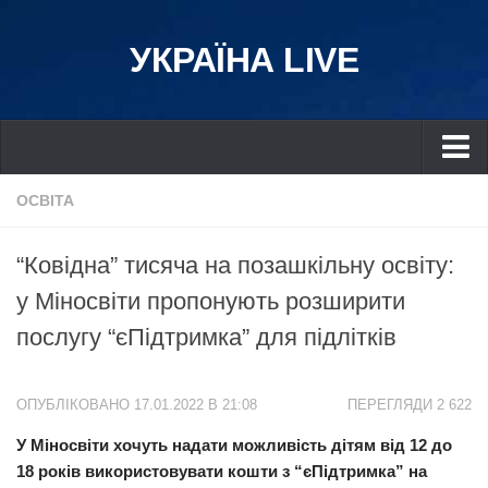
УКРАЇНА LIVE
Україна
ОСВІТА
Київ
“Ковідна” тисяча на позашкільну освіту:
Дніпро
у Міносвіти пропонують розширити
Львів
послугу “єПідтримка” для підлітків
Івано-Франківськ
Харків
ОПУБЛІКОВАНО 17.01.2022 В 21:08
ПЕРЕГЛЯДИ 2 622
Донбас
У Міносвіти хочуть надати можливість дітям від 12 до
Одеса
18 років використовувати кошти з “єПідтримка” на
Схід