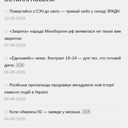
Повертайся з СЗЧ до своїх — тримай небо у складі ЗРАДН.
10-08-2026
«Закрита» нарада Міноборони рф виявилася не такою вже
закритою
07-08-2026
«Едельвейс» чекає. Контракт 18–24 — для тих, хто готовий
діяти. 🇺🇦
06-08-2026
Російська пропаганда продовжує вигадувати нові історії
навколо подій в Україні
04-08-2026
Коли обираєш 92 — завжди у виграші. 🇺🇦
04-08-2026