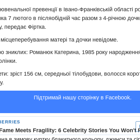
 ювенальної превенції в Івано-Франківській області р
 яка 7 лютого в післяобідній час разом з 4-річною до
у, передає Фіртка.
 місцеперебування матері та дочки невідоме.
ро зниклих: Романюк Катерина, 1985 року народженн
олінки.
ти: зріст 156 см, середньої тілобудови, волосся коро
у.
Підтримай нашу сторінку в Facebook.
на в зимову куртку блакитного кольору, джинси та сір