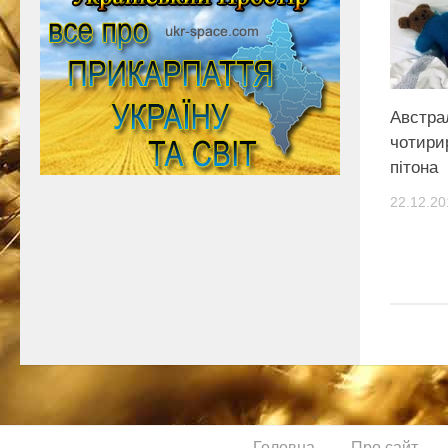
Австра
чотирир
пітона
22.12.20
Головна
Про сайт