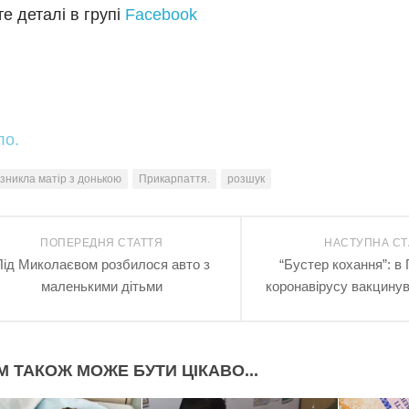
е деталі в групі
Facebook
ло.
зникла матір з донькою
Прикарпаття.
розшук
ПОПЕРЕДНЯ СТАТТЯ
НАСТУПНА СТ
Під Миколаєвом розбилося авто з
“Бустер кохання”: в 
маленькими дітьми
коронавірусу вакцинув
М ТАКОЖ МОЖЕ БУТИ ЦІКАВО...