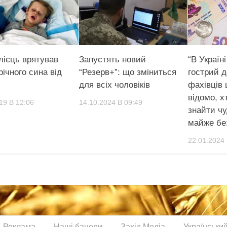
лієць врятував
Запустять новий
“В Україн
ічного сина від
“Резерв+”: що зміниться
гострий 
для всіх чоловіків
фахівців 
відомо, х
19 В 12:06
14.10.2024 В 09:49
знайти ч
майже бе
22.01.2024 
Реклама
Наші банери
Захід Медіа
Українськи