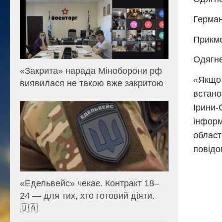
Герман
Прикме
Одягне
«Закрита» нарада Міноборони рф
«Якщо 
виявилася не такою вже закритою
встано
Ірини-
інформ
област
повідо
«Едельвейс» чекає. Контракт 18–
24 — для тих, хто готовий діяти.
🇺🇦