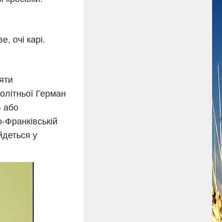
, очі карі.
яти
олітньої Герман
» або
-Франківській
йдеться у