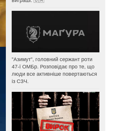
виграші. 🇺🇦
⁨”Азимут”, головний сержант роти
47-ї ОМБр. Розповідає про те, що
люди все активніше повертаються
із СЗЧ.