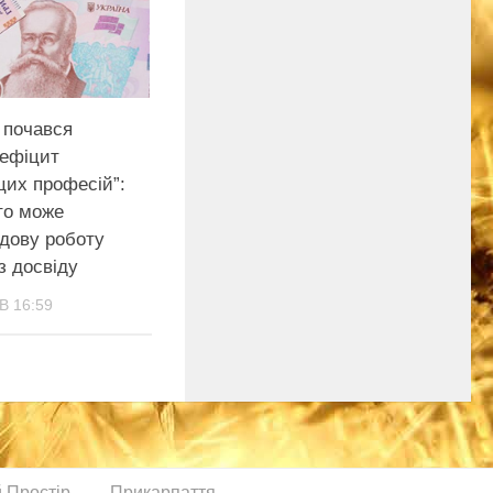
і почався
дефіцит
цих професій”:
то може
удову роботу
з досвіду
В 16:59
й Простір
Прикарпаття