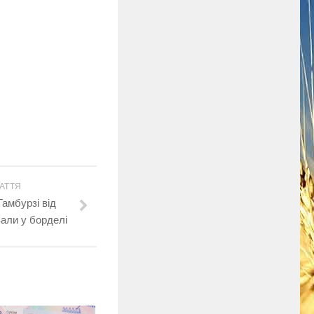
АТТЯ
Гамбурзі від
али у борделі