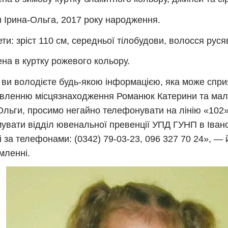
 Ірина-Ольга, 2017 року народження.
ти: зріст 110 см, середньої тілобудови, волосся русяве
на в куртку рожевого кольору.
ви володієте будь-якою інформацією, яка може спри
вленню місцязнаходження Романюк Катерини та мал
Ольги, просимо негайно телефонувати на лінію «102
увати відділ ювенальної превенції УПД ГУНП в Івано
і за телефонами: (0342) 79-03-23, 096 327 70 24», — 
мленні.