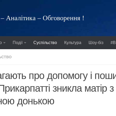
– Аналітика – Обговорення !
о
Події
Суспільство
Культура
Шоу-біз
#В
ЬСТВО
гають про допомогу і пош
Прикарпатті зникла матір з 
ною донькою