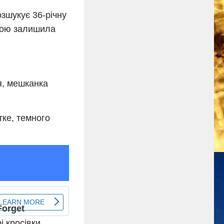
озшукує 36-річну
чкою залишила
я, мешканка
тке, темного
і кросівки.