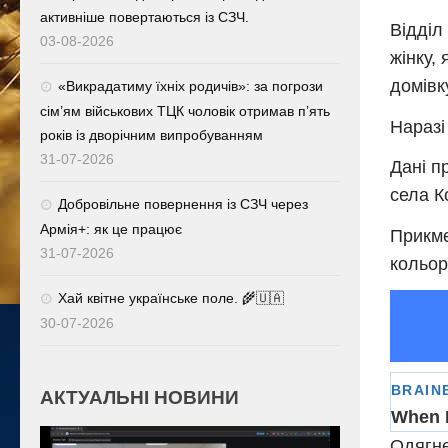
активніше повертаються із СЗЧ.
Відділ
03-08-2026
жінку,
домівк
«Викрадатиму їхніх родичів»: за погрози
сім’ям військових ТЦК чоловік отримав п’ять
Наразі
років із дворічним випробуванням
31-07-2026
Дані п
села К
Добровільне повернення із СЗЧ через
Армія+: як це працює
Прикме
31-07-2026
кольор
Хай квітне українське поле. 🌾🇺🇦
30-07-2026
АКТУАЛЬНІ НОВИНИ
Одягне