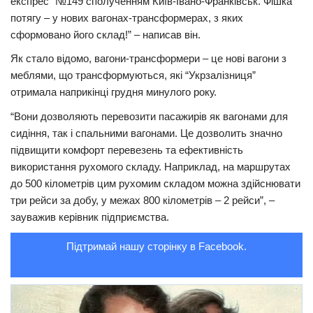
експрес” №149 сполученням Київ-Івано-Франківськ. Фішка
потягу – у нових вагонах-трансформерах, з яких
Трагедії
сформовано його склад!” – написав він.
Курйози
Як стало відомо, вагони-трансформери – це нові вагони з
Суспільство
меблями, що трансформуються, які “Укрзалізниця”
отримала наприкінці грудня минулого року.
Культура
“Вони дозволяють перевозити пасажирів як вагонами для
Шоу-біз
сидіння, так і спальними вагонами. Це дозволить значно
#Війна
підвищити комфорт перевезень та ефективність
використання рухомого складу. Наприклад, на маршрутах
до 500 кілометрів цим рухомим складом можна здійснювати
три рейси за добу, у межах 800 кілометрів – 2 рейси”, –
зауважив керівник підприємства.
Підтримай нашу сторінку в Facebook.