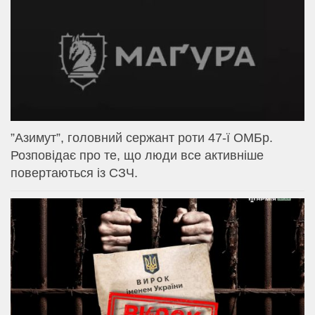
⁨”Азимут”, головний сержант роти 47-ї ОМБр.
Розповідає про те, що люди все активніше
повертаються із СЗЧ.