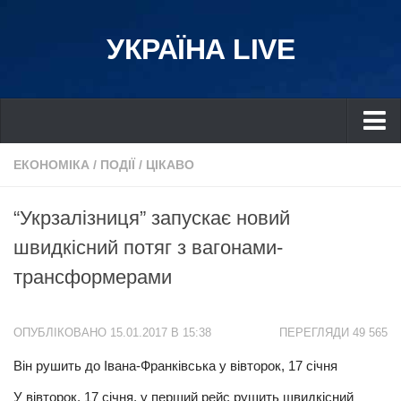
УКРАЇНА LIVE
Україна
ЕКОНОМІКА
/
ПОДІЇ
/
ЦІКАВО
Київ
“Укрзалізниця” запускає новий
Дніпро
швидкісний потяг з вагонами-
Львів
трансформерами
Івано-Франківськ
Харків
ОПУБЛІКОВАНО 15.01.2017 В 15:38
ПЕРЕГЛЯДИ 49 565
Донбас
Він рушить до Івана-Франківська у вівторок, 17 січня
Одеса
У вівторок, 17 січня, у перший рейс рушить швидкісний
Схід