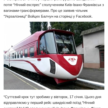
потяг “Нічний експрес” сполученням Київ-Івано-Франківськ з
Прикарпаття
вагонами-трансформерами. Про це заявив чільник
Економіка
“Укрзалізниці” Войцех Балчун на сторінці у Facebook.
Політика
Світ
Цікаво
Наука
Технології
Історії
Рецепти
Привітання
Здоров’я
“Суттєвий крок тут зробимо у вівторок, 17 січня. Цього дня
Події
відправляємо у перший рейс швидкісний поїзд “Нічний
Кримінал