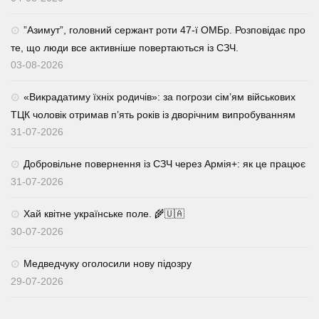
⁨”Азимут”, головний сержант роти 47-ї ОМБр. Розповідає про
те, що люди все активніше повертаються із СЗЧ.
03-08-2026
«Викрадатиму їхніх родичів»: за погрози сім’ям військових
ТЦК чоловік отримав п’ять років із дворічним випробуванням
31-07-2026
Добровільне повернення із СЗЧ через Армія+: як це працює
31-07-2026
Хай квітне українське поле. 🌾🇺🇦
30-07-2026
Медведчуку оголосили нову підозру
29-07-2026