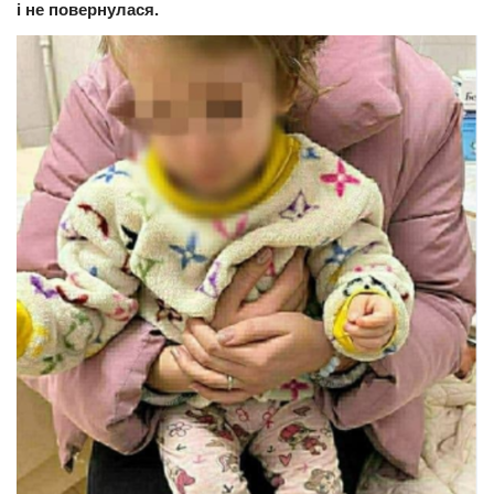
і не повернулася.
Прикарпаття
Економіка
Політика
Світ
Цікаво
Наука
Технології
Історії
Рецепти
Привітання
Здоров’я
Події
Кримінал