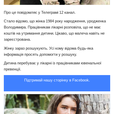
Трагедії
Про це повідомляє у Телеграмі 12 канал.
Курйози
Стало відомо, що жінка 1984 року народження, уродженка
Суспільство
Володимира. Працівникам лікарні розповіла, що не має
коштів на утримання дитини. Цікаво, що малеча навіть не
Культура
зареєстрована.
Шоу-біз
Жінку зараз розшукують. Усі кому відома будь-яка
#Війна
інформація просять допомогти у розшуку.
Дитина перебуває у лікарні із працівниками ювенальної
превенції.
Підтримай нашу сторінку в Facebook.