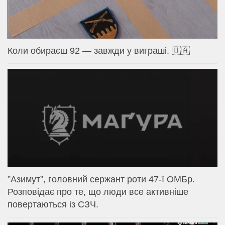
Коли обираєш 92 — завжди у виграші. 🇺🇦
⁨”Азимут”, головний сержант роти 47-ї ОМБр.
Розповідає про те, що люди все активніше
повертаються із СЗЧ.