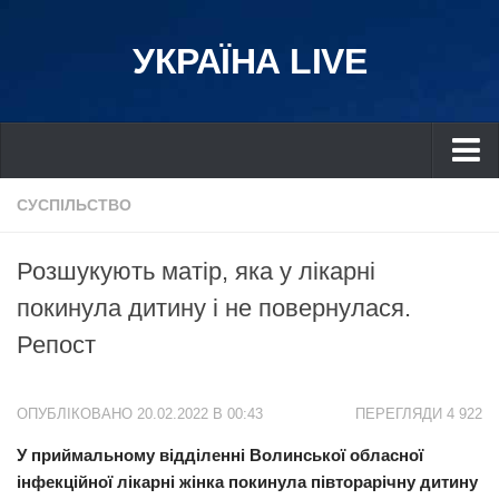
УКРАЇНА LIVE
Україна
СУСПІЛЬСТВО
Київ
Розшукують матір, яка у лікарні
Дніпро
покинула дитину і не повернулася.
Львів
Репост
Івано-Франківськ
Харків
ОПУБЛІКОВАНО 20.02.2022 В 00:43
ПЕРЕГЛЯДИ 4 922
Донбас
У приймальному відділенні Волинської обласної
Одеса
інфекційної лікарні жінка покинула півторарічну дитину
Схід