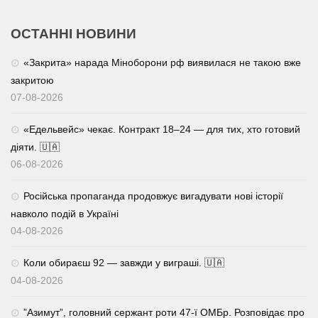
ОСТАННІ НОВИНИ
«Закрита» нарада Міноборони рф виявилася не такою вже
закритою
07-08-2026
«Едельвейс» чекає. Контракт 18–24 — для тих, хто готовий
діяти. 🇺🇦
06-08-2026
Російська пропаганда продовжує вигадувати нові історії
навколо подій в Україні
04-08-2026
Коли обираєш 92 — завжди у виграші. 🇺🇦
04-08-2026
⁨”Азимут”, головний сержант роти 47-ї ОМБр. Розповідає про