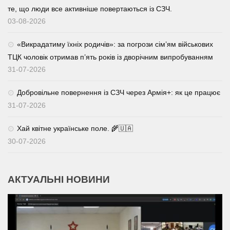
те, що люди все активніше повертаються із СЗЧ.
03-08-2026
«Викрадатиму їхніх родичів»: за погрози сім’ям військових
ТЦК чоловік отримав п’ять років із дворічним випробуванням
31-07-2026
Добровільне повернення із СЗЧ через Армія+: як це працює
31-07-2026
Хай квітне українське поле. 🌾🇺🇦
30-07-2026
АКТУАЛЬНІ НОВИНИ