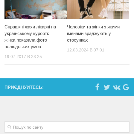
Справжні жахи лікарні на
Чоловіки та жінки з якими
українському курорті:
іменами зраджують у
жінка показала фото
стосунках
нелюдських умов
12.03.2024 В 07:01
19.07.2017 В 23:25
ПРИЄДНУЙТЕСЬ: