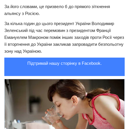
За його словами, це призвело б до прямого зіткнення
Трагедії
альянсу з Росією.
Курйози
За кілька годин до цього президент України Володимир
Суспільство
Зеленський під час перемовин з президентом Франції
Емануелем Макроном поміж інших заходів проти Росії через
Культура
її вторгнення до України закликав запровадити безпольотну
Шоу-біз
зону над Україною.
#Війна
Підтримай нашу сторінку в Facebook.