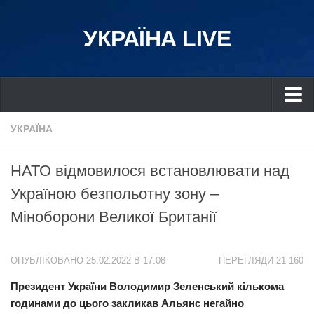
УКРАЇНА LIVE
Україна
УКРАЇНА
Київ
НАТО відмовилося встановлювати над
Дніпро
Україною безпольотну зону –
Львів
Міноборони Великої Британії
Івано-Франківськ
Харків
ОПУБЛІКОВАНО 25.02.2022 В 17:08
ПЕРЕГЛЯДИ 21 160
Донбас
Президент України Володимир Зеленський кількома
Одеса
годинами до цього закликав Альянс негайно
Схід