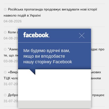
Російська пропаганда продовжує вигадувати нові історії
навколо подій в Україні
04-08-2026
Коли обираєш 92 — завжди у виграші. 🇺🇦
04-08-2026
⁨”Азимут”, головний сержант роти 47-ї ОМБр. Розповідає про
Ми будемо вдячні вам,
те, що люди все активніше повертаються із СЗЧ.
якщо ви вподобаєте
03-08-2026
нашу сторінку Facebook
«Викрадатиму їхніх родичів»: за погрози сім’ям військових
ТЦК чоловік отримав п’ять років із дворічним випробуванням
31-07-2026
Добровільне повернення із СЗЧ через Армія+: як це працює
31-07-2026