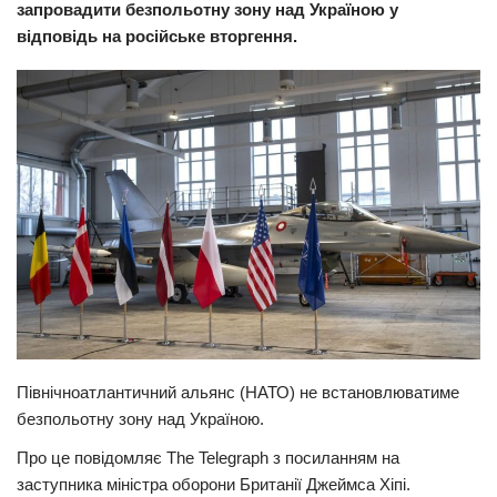
запровадити безпольотну зону над Україною у
Прикарпаття
відповідь на російське вторгення.
Економіка
Політика
Світ
Цікаво
Наука
Технології
Історії
Рецепти
Привітання
Північноатлантичний альянс (НАТО) не встановлюватиме
Здоров’я
безпольотну зону над Україною.
Події
Про це повідомляє The Telegraph з посиланням на
заступника міністра оборони Британії Джеймса Хіпі.
Кримінал