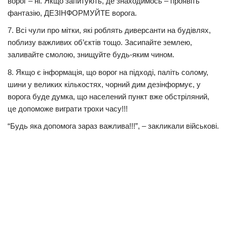
ворог – ні. Якщо запитують, де знаходимось – проявіть
фантазію, ДЕЗІНФОРМУЙТЕ ворога.
7. Всі чули про мітки, які роблять диверсанти на будівлях,
поблизу важливих об’єктів тощо. Засипайте землею,
заливайте смолою, знищуйте будь-яким чином.
8. Якщо є інформація, що ворог на підході, паліть солому,
шини у великих кількостях, чорний дим дезінформує, у
ворога буде думка, що населений пункт вже обстріляний,
це допоможе виграти трохи часу!!!
“Будь яка допомога зараз важлива!!!”, – закликали військові.