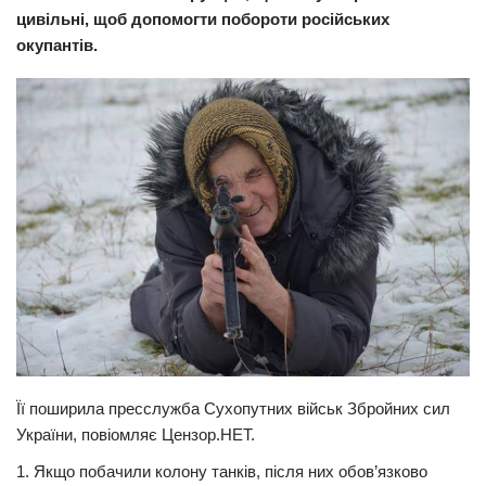
цивільні, щоб допомогти побороти російських
Прикарпаття
окупантів.
Економіка
Політика
Світ
Цікаво
Наука
Технології
Історії
Рецепти
Привітання
Її поширила пресслужба Сухопутних військ Збройних сил
Здоров’я
України, повіомляє Цензор.НЕТ.
Події
1. Якщо побачили колону танків, після них обов’язково
Кримінал