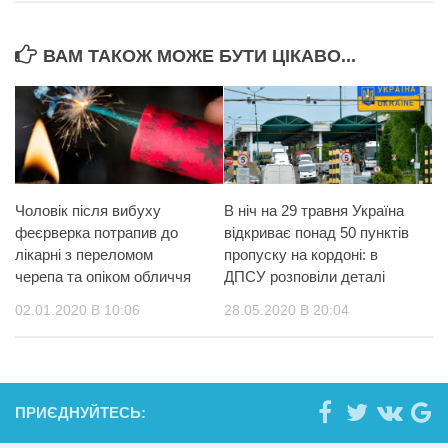
ВАМ ТАКОЖ МОЖЕ БУТИ ЦІКАВО...
Чоловік після вибуху
В ніч на 29 травня Україна
феєрверка потрапив до
відкриває понад 50 пунктів
лікарні з переломом
пропуску на кордоні: в
черепа та опіком обличчя
ДПСУ розповіли деталі
02.01.2020 В 10:06
28.05.2020 В 20:04
ПРИЄДНУЙТЕСЬ: