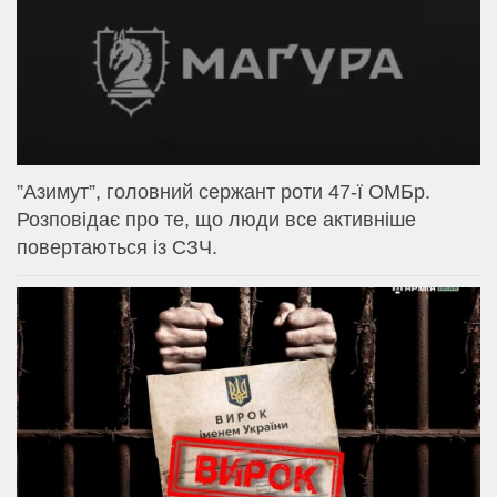
⁨”Азимут”, головний сержант роти 47-ї ОМБр.
Розповідає про те, що люди все активніше
повертаються із СЗЧ.