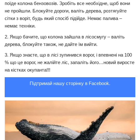
поїде колона бензовозів. Зробіть все необхідне, щоб вони
Трагедії
не пройшли. Блокуйте дороги, валіть дерева, розтягуйте
сітки з воріт, будь який спосіб підійде. Немає палива –
Курйози
немає техніки.
Суспільство
2. Якщо бачите, що колона зайшла в лісосмугу – валіть
Культура
дерева, блокуйте також, не дайте їм вийти.
Шоу-біз
3. Якщо знаєте, що в лісі зупинився ворог, і впевнені на 100
% що це ворог, не жалійте ліс, запаліть його…новий виросте
#Війна
на кістках окупанта!!!
Підтримай нашу сторінку в Facebook.