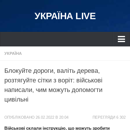
УКРАЇНА LIVE
Україна
УКРАЇНА
Київ
Блокуйте дороги, валіть дерева,
Дніпро
розтягуйте сітки з воріт: військові
Львів
написали, чим можуть допомогти
Івано-Франківськ
цивільні
Харків
Донбас
ОПУБЛІКОВАНО 26.02.2022 В 20:04
ПЕРЕГЛЯДИ 6 302
Одеса
Військові склали інструкцію, що можуть зробити
Схід