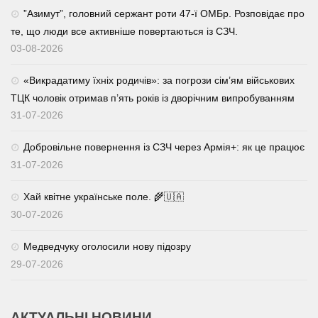
⁨”Азимут”, головний сержант роти 47-ї ОМБр. Розповідає про
те, що люди все активніше повертаються із СЗЧ.
03-08-2026
«Викрадатиму їхніх родичів»: за погрози сім’ям військових
ТЦК чоловік отримав п’ять років із дворічним випробуванням
31-07-2026
Добровільне повернення із СЗЧ через Армія+: як це працює
31-07-2026
Хай квітне українське поле. 🌾🇺🇦
30-07-2026
Медведчуку оголосили нову підозру
29-07-2026
АКТУАЛЬНІ НОВИНИ