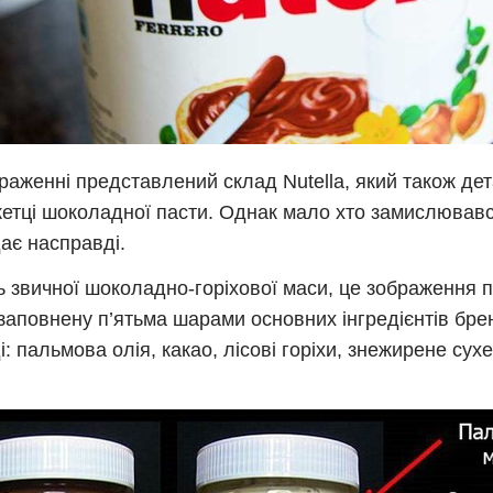
раженні представлений склад Nutella, який також де
кетці шоколадної пасти. Однак мало хто замислювався
ає насправді.
ь звичної шоколадно-горіхової маси, це зображення п
 заповнену п’ятьма шарами основних інгредієнтів бре
і: пальмова олія, какао, лісові горіхи, знежирене сухе