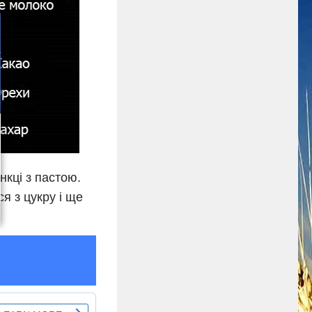
нкці з пастою.
я з цукру і ще