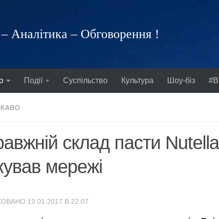
– Аналітика – Обговорення !
о
Події
Суспільство
Культура
Шоу-біз
#В
ІКАВО
авжній склад пасти Nutella
ував мережі
ОВАНО 19.01.2017 В 22:07