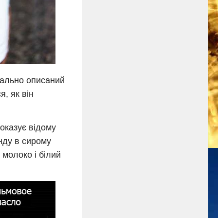
тально описаний
, як він
оказує відому
нду в сирому
 молоко і білий