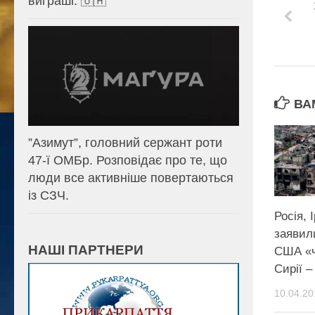
виграші. 🇺🇦
ВА
⁨”Азимут”, головний сержант роти
47-ї ОМБр. Розповідає про те, що
люди все активніше повертаються
із СЗЧ.
Росія, 
заявил
НАШІ ПАРТНЕРИ
США «ч
Сирії –
10.04.20