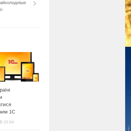
найхолодніше
ті
раїні
и
атися
ним 1С
В 20:04