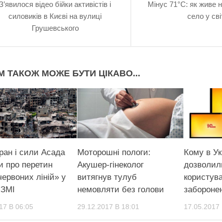
З’явилося відео бійки активістів і
Мінус 71°C: як живе 
силовиків в Києві на вулиці
село у сві
Грушевського
М ТАКОЖ МОЖЕ БУТИ ЦІКАВО...
Іран і сили Асада
Моторошні пологи:
Кому в Ук
и про перетин
Акушер-гінеколог
дозволил
ервоних ліній» у
витягнув тулуб
користув
 ЗМІ
немовляти без голови
забороне
17 В 06:05
29.12.2017 В 18:01
17.05.2017 