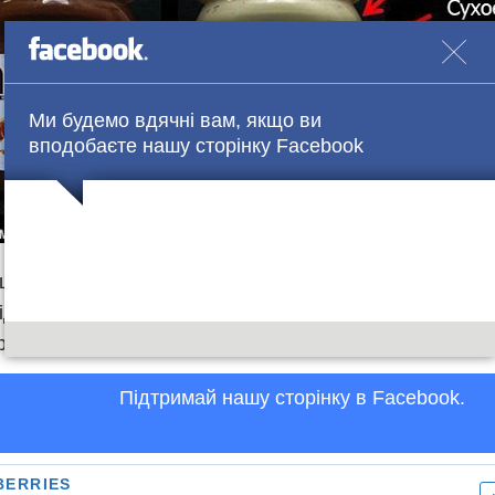
Ми будемо вдячні вам, якщо ви
вподобаєте нашу сторінку Facebook
шар відповідає точній частці кожного інгредієнта в ба
ідно до даного складу, Nutella наполовину складаєтьс
рть з пальмової олії.
Підтримай нашу сторінку в Facebook.