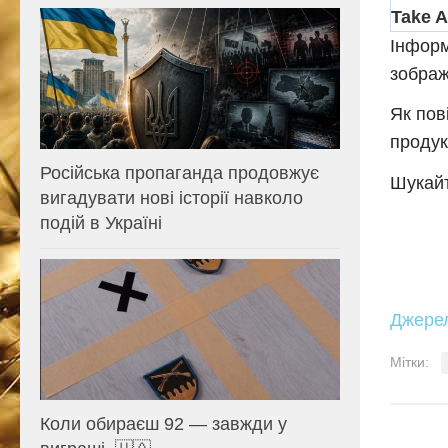
Інформ
зображ
Як пов
продук
Російська пропаганда продовжує
Шукайт
вигадувати нові історії навколо
подій в Україні
Джере
Мітки:
Коли обираєш 92 — завжди у