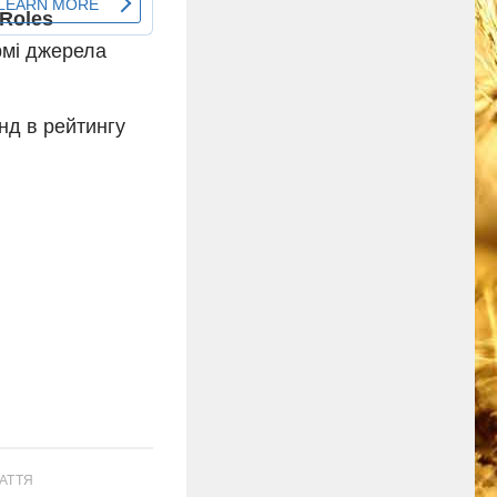
рмі джерела
нд в рейтингу
АТТЯ