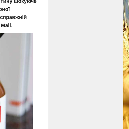
істину шокуюче
рної
 справжній
 Mail
.