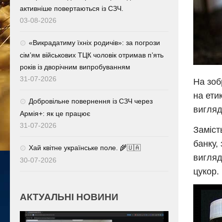
активніше повертаються із СЗЧ.
03-08-2026
«Викрадатиму їхніх родичів»: за погрози
сім’ям військових ТЦК чоловік отримав п’ять
років із дворічним випробуванням
31-07-2026
На зоб
на ети
Добровільне повернення із СЗЧ через
вигляд
Армія+: як це працює
31-07-2026
Заміст
банку,
Хай квітне українське поле. 🌾🇺🇦
вигляд
30-07-2026
цукор.
АКТУАЛЬНІ НОВИНИ