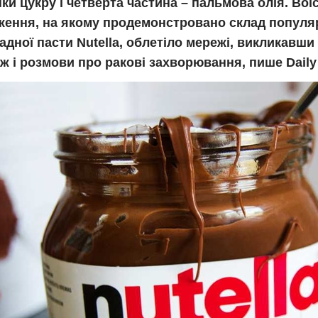
ки цукру і четверта частина – пальмова олія. Во
ження, на якому продемонстровано склад популя
дної пасти Nutella, облетіло мережі, викликавши
ж і розмови про ракові захворювання, пише Daily