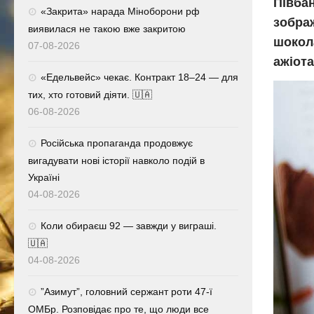
Півбан
«Закрита» нарада Міноборони рф
зобра
виявилася не такою вже закритою
шокола
07-08-2026
ажіота
«Едельвейс» чекає. Контракт 18–24 — для
тих, хто готовий діяти. 🇺🇦
06-08-2026
Російська пропаганда продовжує
вигадувати нові історії навколо подій в
Україні
04-08-2026
Коли обираєш 92 — завжди у виграші.
🇺🇦
04-08-2026
⁨”Азимут”, головний сержант роти 47-ї
ОМБр. Розповідає про те, що люди все