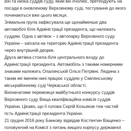
Він та низка суддів суду, який він очолює, претендують на
посади в оновленому Верховному суді, тестування до якого
починаються вже цього місяця.
Знімальна група зафіксувала ще щонайменше два
автомобілі біля Адміністрації президента, що належать
суддям. Одна з автівок – з автопарку Верховного суду
України – заїхала на територію Адміністрації президента
через внутрішній дворик.
Друга автівка стояла біля центрального входу до
Адміністрації президента. Автомобіль з такими номерними
знаками належить Опалинській Ользі Петрівні. Людина з
таким же іменем нині працює суддею у Смілянському
міськрайонному суді Черкаської області.
Визначатиме переможця майбутнього конкурсу суддів
Верховного суду Вища кваліфікаційна комісія суддів
України. Цікаво, що її голова Сергій Козьяков теж частий
гість Адміністрації президента України.
21 грудня 2016 року Банкову відвідав Костянтин Ващенко –
головуючий на Комісії з питань вищого корпусу державної