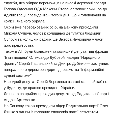
служби, яка обирає переможців на високі державні посади.
Голова Одеської ОДА Максим Степанов також прийшов до
Адміністрації президента – того ж дня, що й головуючий на
комісії, яка його обрала.
Окрім вже перерахованих осіб, на Банкову приходили
Микола Супрун, чоловік колишньої депутатки Людмили
Супрун та колишній радник ще Віктора Януковича у часи
його прем’єрства.
Також в АП були бізнесмен та колишній депутат від фракції
“Батьківщина” Олександр Дубовой, нардеп “Народного
фронту” Сергій Пашинський та Дмитро Дубінко — заступник
генерального директора держпідприємства “Інформаційні
судові системи”.
Народний депутат Сергій Березенко взагалі має свій кабінет
у будинку, де працює президент України.
До нього на прийом приходив депутат від Радикальної партії
Андрій Артеменко.
На Банкову також приходили лідер Радикальної партії Олег
Ляшко з одним із головних спонсорів партії депутатом