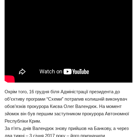
Окрім того, 16 грудня біля Адміністрації президента до
об’єктиву програми “Схеми” потрапив колишній виконувач
обов’язків прокурора Києва Олег Валендюк. На момент
зйомок він був першим заступником прокурора Автономної
Республіки Крим.
За п’ять днів Валендюк знову прийшов на Банкову, а через
два тижні – 3 січня 2017 року – його призначили