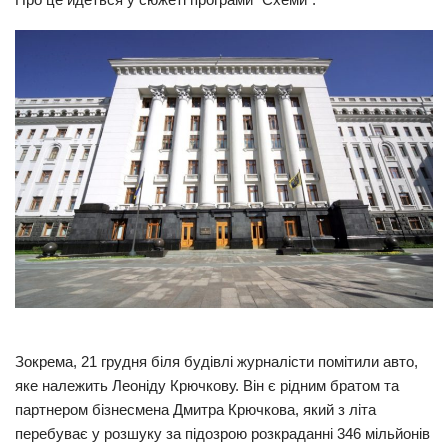
Прикарпаття
Економіка
Політика
Світ
Цікаво
Наука
Технології
Історії
Рецепти
Привітання
Зокрема, 21 грудня біля будівлі журналісти помітили авто,
Здоров’я
яке належить Леоніду Крючкову. Він є рідним братом та
партнером бізнесмена Дмитра Крючкова, який з літа
Події
перебуває у розшуку за підозрою розкраданні 346 мільйонів
Кримінал