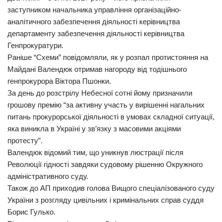
заступником начальника управління організаційно-
аналітичного забезпечення діяльності керівництва
департаменту забезпечення діяльності керівництва
Генпрокуратури.
Раніше “Схеми” повідомляли, як у розпал протистояння на
Майдані Валендюк отримав нагороду від тодішнього
генпрокурора Віктора Пшонки.
За день до розстрілу Небесної сотні йому призначили
грошову премію “за активну участь у вирішенні нагальних
питань прокурорської діяльності в умовах складної ситуації,
яка виникла в Україні у зв’язку з масовими акціями
протесту”.
Валендюк відомий тим, що уникнув люстрації після
Революції гідності завдяки судовому рішенню Окружного
адміністративного суду.
Також до АП приходив голова Вищого спеціалізованого суду
України з розгляду цивільних і кримінальних справ суддя
Борис Гулько.