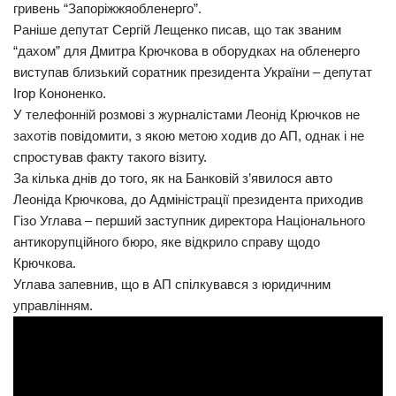
гривень “Запоріжжяобленерго”.
Трагедії
Раніше депутат Сергій Лещенко писав, що так званим
“дахом” для Дмитра Крючкова в оборудках на обленерго
Курйози
виступав близький соратник президента України – депутат
Суспільство
Ігор Кононенко.
У телефонній розмові з журналістами Леонід Крючков не
Культура
захотів повідомити, з якою метою ходив до АП, однак і не
Шоу-біз
спростував факту такого візиту.
За кілька днів до того, як на Банковій з’явилося авто
#Війна
Леоніда Крючкова, до Адміністрації президента приходив
Гізо Углава – перший заступник директора Національного
антикорупційного бюро, яке відкрило справу щодо
Крючкова.
Углава запевнив, що в АП спілкувався з юридичним
управлінням.