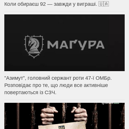
Коли обираєш 92 — завжди у виграші. 🇺🇦
⁨”Азимут”, головний сержант роти 47-ї ОМБр.
Розповідає про те, що люди все активніше
повертаються із СЗЧ.