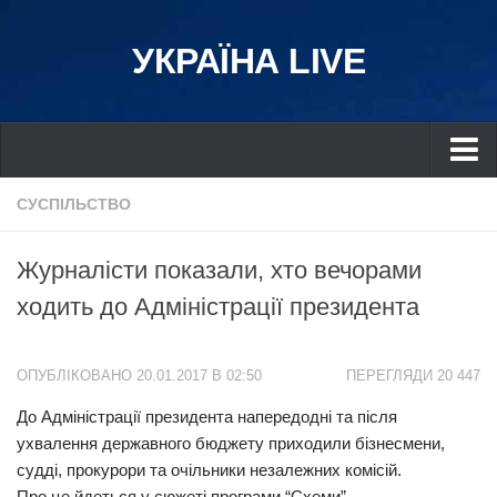
УКРАЇНА LIVE
Україна
СУСПІЛЬСТВО
Київ
Журналісти показали, хто вечорами
Дніпро
ходить до Адміністрації президента
Львів
Івано-Франківськ
ОПУБЛІКОВАНО 20.01.2017 В 02:50
ПЕРЕГЛЯДИ 20 447
Харків
До Адміністрації президента напередодні та після
Донбас
ухвалення державного бюджету приходили бізнесмени,
Одеса
судді, прокурори та очільники незалежних комісій.
Схід
Про це йдеться у сюжеті програми “Схеми”.