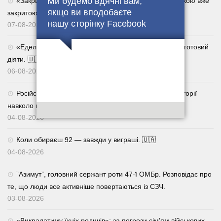
Ми будемо вдячні вам,
«Закрита» нарада Міноборони рф виявилася не такою вже
якщо ви вподобаєте
закритою
нашу сторінку Facebook
07-08-2026
«Едельвейс» чекає. Контракт 18–24 — для тих, хто готовий
діяти. 🇺🇦
06-08-2026
Російська пропаганда продовжує вигадувати нові історії
навколо подій в Україні
04-08-2026
Коли обираєш 92 — завжди у виграші. 🇺🇦
04-08-2026
⁨”Азимут”, головний сержант роти 47-ї ОМБр. Розповідає про
те, що люди все активніше повертаються із СЗЧ.
03-08-2026
«Викрадатиму їхніх родичів»: за погрози сім’ям військових