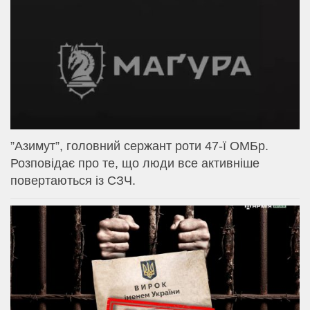
⁨”Азимут”, головний сержант роти 47-ї ОМБр.
Розповідає про те, що люди все активніше
повертаються із СЗЧ.