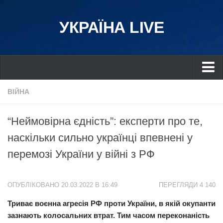
УКРАЇНА LIVE
Україна
ВІЙНА
Київ
“Неймовірна єдність”: експерти про те,
Дніпро
наскільки сильно українці впевнені у
Львів
перемозі України у війні з РФ
Івано-Франківськ
Харків
ОПУБЛІКОВАНО 20.03.2022 В 16:49
ПЕРЕГЛЯДИ 4 140
Донбас
Триває воєнна агресія РФ проти України, в якій окупанти
Одеса
зазнають колосальних втрат. Тим часом переконаність
Схід