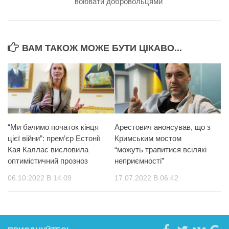
воювати добровольцями
ВАМ ТАКОЖ МОЖЕ БУТИ ЦІКАВО...
“Ми бачимо початок кінця
Арестович анонсував, що з
цієї війни”: прем’єр Естонії
Кримським мостом
Кая Каллас висловила
“можуть трапитися всілякі
оптимістичний прозноз
неприємності”
06.10.2022 В 14:09
17.07.2022 В 06:42