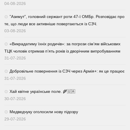
04-08-2026
⁨”Азимут”, головний сержант роти 47-ї ОМБр. Розповідає про
те, що люди все активніше повертаються із СЗЧ.
03-08-2026
«Викрадатиму їхніх родичів»: за погрози сім’ям військових
ТЦК чоловік отримав п’ять років із дворічним випробуванням
31-07-2026
Добровільне повернення із СЗЧ через Армія+: як це працює
31-07-2026
Хай квітне українське поле. 🌾🇺🇦
30-07-2026
Медведчуку оголосили нову підозру
29-07-2026