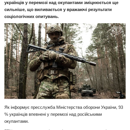
українців у перемозі над окупантами зміцнюється ще
Прикарпаття
сильніше, що виливається у вражаючі результати
соціологічних опитувань.
Економіка
Політика
Світ
Цікаво
Наука
Технології
Історії
Рецепти
Привітання
Як інформує пресслужба Міністерства оборони України, 93
Здоров’я
% українців впевнені у перемозі над російськими
Події
окупантами.
Кримінал