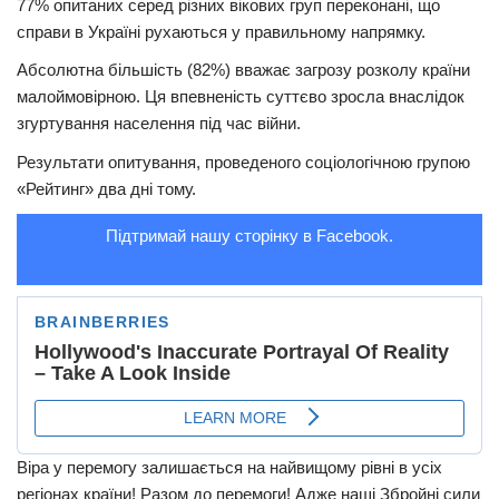
77% опитаних серед різних вікових груп переконані, що
справи в Україні рухаються у правильному напрямку.
Трагедії
Абсолютна більшість (82%) вважає загрозу розколу країни
Курйози
малоймовірною. Ця впевненість суттєво зросла внаслідок
Суспільство
згуртування населення під час війни.
Культура
Результати опитування, проведеного соціологічною групою
«Рейтинг» два дні тому.
Шоу-біз
#Війна
Підтримай нашу сторінку в Facebook.
Віра у перемогу залишається на найвищому рівні в усіх
регіонах країни! Разом до перемоги! Адже наші Збройні сили