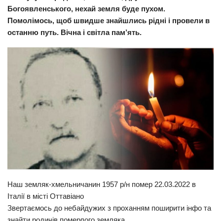
Богоявленського, нехай земля буде пухом.
Прикарпаття
Помолімось, щоб швидше знайшлись рідні і провели в
Економіка
останню путь. Вічна і світла пам’ять.
Політика
Світ
Цікаво
Наука
Технології
Історії
Рецепти
Привітання
Наш земляк-хмельничанин 1957 р/н помер 22.03.2022 в
Здоров’я
Італії в місті Оттавіано
Події
Звертаємось до небайдужих з проханням поширити інфо та
знайти родичів померлого земляка
Кримінал