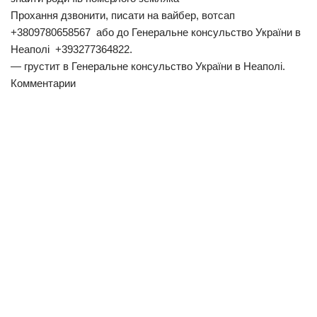
Прохання дзвонити, писати на вайбер, вотсап
Трагедії
+3809780658567 або до Генеральне консульство України в
Курйози
Неаполі +393277364822.
— грустит в Генеральне консульство України в Неаполі.
Суспільство
Комментарии
Культура
Шоу-біз
#Війна