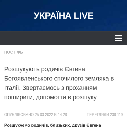
УКРАЇНА LIVE
Україна
ПОСТ ФБ
Київ
Розшукують родичів Євгена
Дніпро
Богоявленського спочилого земляка в
Львів
Італії. Звертаємось з проханням
Івано-Франківськ
поширити, допомогти в розшуку
Харків
Донбас
ОПУБЛІКОВАНО 25.03.2022 В 14:28
ПЕРЕГЛЯДИ 238 119
Одеса
Розшукуємо родичів, близьких, друзів Євгена
Схід