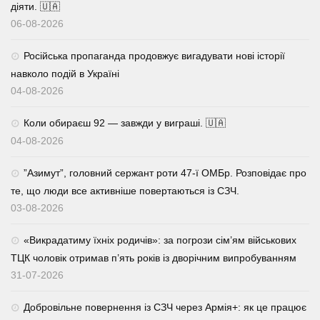
діяти. 🇺🇦
06-08-2026
Російська пропаганда продовжує вигадувати нові історії
навколо подій в Україні
04-08-2026
Коли обираєш 92 — завжди у виграші. 🇺🇦
04-08-2026
⁨”Азимут”, головний сержант роти 47-ї ОМБр. Розповідає про
те, що люди все активніше повертаються із СЗЧ.
03-08-2026
«Викрадатиму їхніх родичів»: за погрози сім’ям військових
ТЦК чоловік отримав п’ять років із дворічним випробуванням
31-07-2026
Добровільне повернення із СЗЧ через Армія+: як це працює