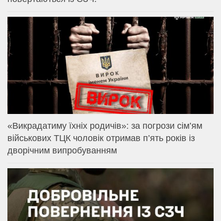
«Викрадатиму їхніх родичів»: за погрози сім’ям
військових ТЦК чоловік отримав п’ять років із
дворічним випробуванням