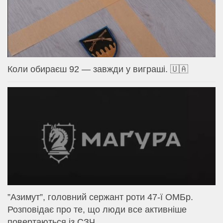
Коли обираєш 92 — завжди у виграші. 🇺🇦
⁨”Азимут”, головний сержант роти 47-ї ОМБр.
Розповідає про те, що люди все активніше
повертаються із СЗЧ.