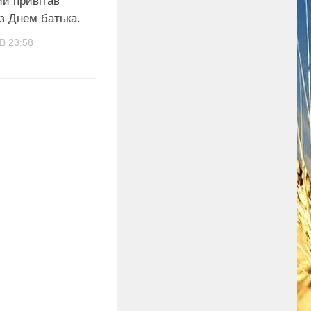
ий привітав
 з Днем батька.
В 23:58