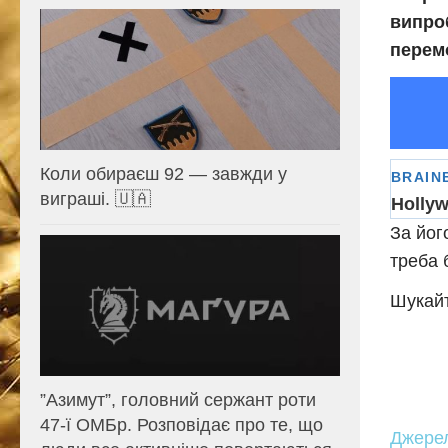
випро
перемо
Коли обираєш 92 — завжди у
виграші. 🇺🇦
За йог
треба 
Шукайт
⁨”Азимут”, головний сержант роти
47-ї ОМБр. Розповідає про те, що
Джере