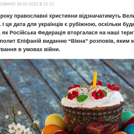
ОВАНО 28.03.2022 В 21:21
 року православні християни відзначатимуть Вел
. І ця дата для українців є рубіжною, оскільки буд
, як Російська Федерація вторгалася на наші терит
полит Епіфаній виданню “Вікна” розповів, яким 
вання в умовах війни.