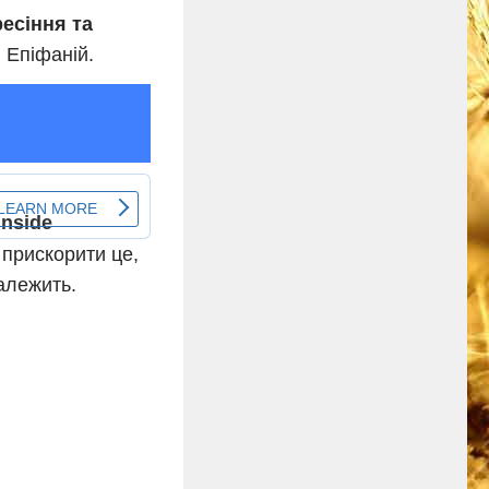
есіння та
 Епіфаній.
 прискорити це,
залежить.