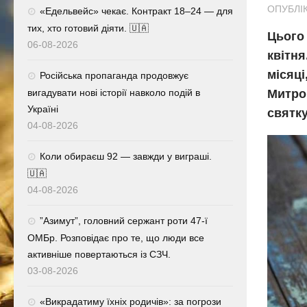
ОПУБЛІК
«Едельвейс» чекає. Контракт 18–24 — для
тих, хто готовий діяти. 🇺🇦
Цього
06-08-2026
квітня
місяці
Російська пропаганда продовжує
вигадувати нові історії навколо подій в
Митро
Україні
святку
04-08-2026
Коли обираєш 92 — завжди у виграші.
🇺🇦
04-08-2026
⁨”Азимут”, головний сержант роти 47-ї
ОМБр. Розповідає про те, що люди все
активніше повертаються із СЗЧ.
03-08-2026
«Викрадатиму їхніх родичів»: за погрози