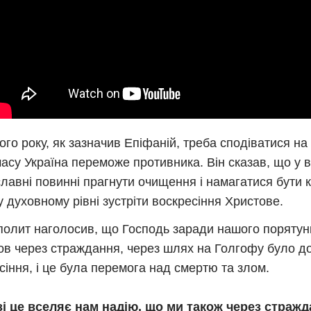
ого року, як зазначив Епіфаній, треба сподіватися на 
часу Україна переможе противника. Він сказав, що у в
лавні повинні прагнути очищення і намагатися бути
у духовному рівні зустріти воскресіння Христове.
олит наголосив, що Господь заради нашого порятун
в через страждання, через шлях на Голгофу було д
сіння, і це була перемога над смертю та злом.
і це вселяє нам надію, що ми також через стражд