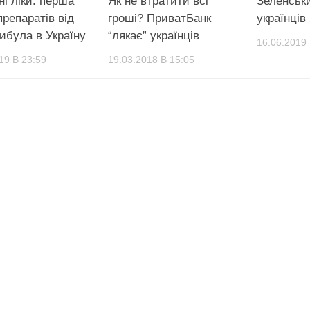
і ліки: перша
Як не втратити всі
Зеленськ
препаратів від
гроші? ПриватБанк
українців
ибула в Україну
“лякає” українців
16.06.2019 
19 В 23:59
19.03.2018 В 15:05