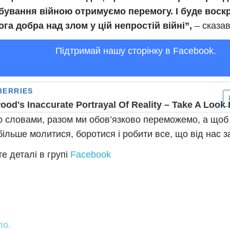
бування війною отримуємо перемогу. І буде воскр
га добра над злом у цій непростій війні”,
– сказав
Підтримай нашу сторінку в Facebook.
о словами, разом ми обов’язково переможемо, а щоб
більше молитися, боротися і робити все, що від нас 
е деталі в групі
Facebook
ло.