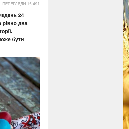
ПЕРЕГЛЯДИ 16 491
икдень 24
е рівно два
орії.
може бути