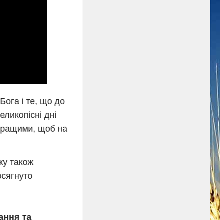
Бога і те, що до
еликопісні дні
 кращими, щоб на
ку також
осягнуто
ання та