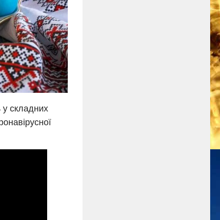
ь у складних
оронавірусної