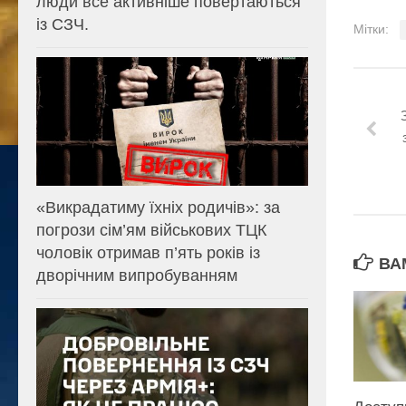
люди все активніше повертаються
із СЗЧ.
Мітки:
«Викрадатиму їхніх родичів»: за
погрози сім’ям військових ТЦК
чоловік отримав п’ять років із
ВА
дворічним випробуванням