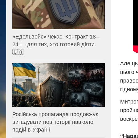
«Едельвейс» чекає. Контракт 18–
24 — для тих, хто готовий діяти.
🇺🇦
Але ць
цього 
правос
гідном
Митроп
пройшо
Російська пропаганда продовжує
воскре
вигадувати нові історії навколо
подій в Україні
“Нараз