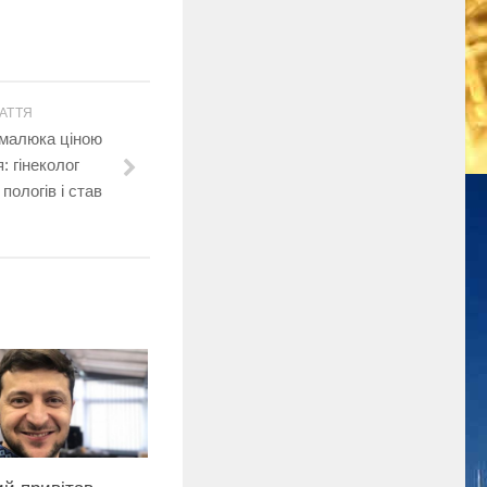
АТТЯ
 малюка ціною
: гінеколог
пологів і став