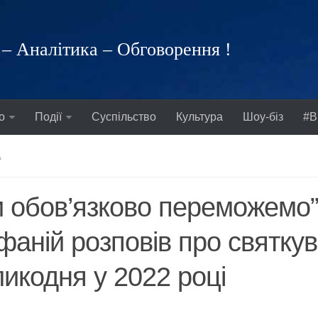
– Аналітика – Обговорення !
о
Події
Суспільство
Культура
Шоу-біз
#В
А
 обов’язково переможемо”
фаній розповів про святку
икодня у 2022 році