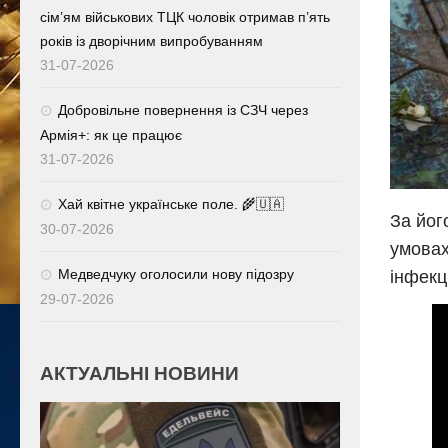
сім’ям військових ТЦК чоловік отримав п’ять
років із дворічним випробуванням
31-07-2026
Добровільне повернення із СЗЧ через
Армія+: як це працює
31-07-2026
Хай квітне українське поле. 🌾🇺🇦
За йог
30-07-2026
умовах
Медведчуку оголосили нову підозру
інфекц
29-07-2026
АКТУАЛЬНІ НОВИНИ