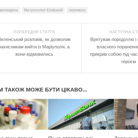
великдень
Митрополит Епіфаній
перемога
ПОПЕРЕДНЯ СТАТТЯ
НАСТУПНА СТ
Зеленський розповів, як дозволив
Врятував породіллю і
захисникам вийти із Маріуполя, а
власного поранення
вони відмовились
прикрив собою під час 
героєм
М ТАКОЖ МОЖЕ БУТИ ЦІКАВО...