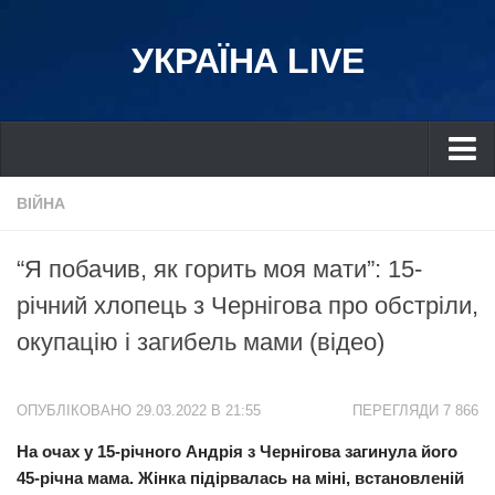
УКРАЇНА LIVE
Україна
ВІЙНА
Київ
“Я побачив, як горить моя мати”: 15-
Дніпро
річний хлопець з Чернігова про обстріли,
Львів
окупацію і загибель мами (відео)
Івано-Франківськ
Харків
ОПУБЛІКОВАНО 29.03.2022 В 21:55
ПЕРЕГЛЯДИ 7 866
Донбас
На очах у 15-річного Андрія з Чернігова загинула його
Одеса
45-річна мама. Жінка підірвалась на міні, встановленій
Схід