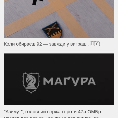
Коли обираєш 92 — завжди у виграші. 🇺🇦
⁨”Азимут”, головний сержант роти 47-ї ОМБр.