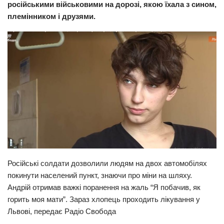
російськими військовими на дорозі, якою їхала з сином,
Прикарпаття
племінником і друзями.
Економіка
Політика
Світ
Цікаво
Наука
Технології
Історії
Рецепти
Російські солдати дозволили людям на двох автомобілях
Привітання
покинути населений пункт, знаючи про міни на шляху.
Андрій отримав важкі поранення на жаль “Я побачив, як
Здоров’я
горить моя мати”. Зараз хлопець проходить лікування у
Події
Львові, передає Радіо Свобода
Кримінал