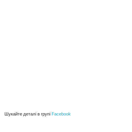
Трагедії
Курйози
Суспільство
Культура
Шоу-біз
#Війна
Шукайте деталі в групі
Facebook