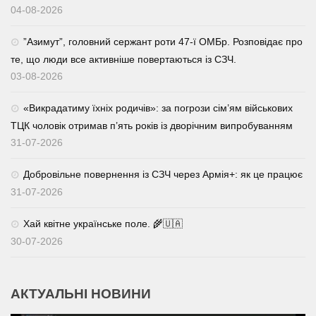
04-08-2026
⁨”Азимут”, головний сержант роти 47-ї ОМБр. Розповідає про
те, що люди все активніше повертаються із СЗЧ.
03-08-2026
«Викрадатиму їхніх родичів»: за погрози сім’ям військових
ТЦК чоловік отримав п’ять років із дворічним випробуванням
31-07-2026
Добровільне повернення із СЗЧ через Армія+: як це працює
31-07-2026
Хай квітне українське поле. 🌾🇺🇦
30-07-2026
АКТУАЛЬНІ НОВИНИ