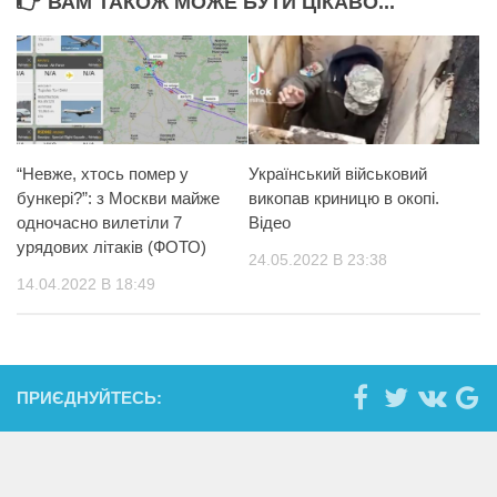
ВАМ ТАКОЖ МОЖЕ БУТИ ЦІКАВО...
“Невже, хтось помер у
Український військовий
бункері?”: з Москви майже
викопав криницю в окопі.
одночасно вилетіли 7
Відео
урядових літаків (ФОТО)
24.05.2022 В 23:38
14.04.2022 В 18:49
ПРИЄДНУЙТЕСЬ: