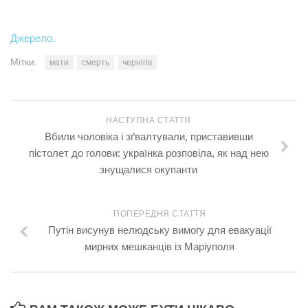
Джерело.
Мітки:
мати
смерть
чернігів
НАСТУПНА СТАТТЯ
Вбили чоловіка і зґвалтували, приставивши
пістолет до голови: українка розповіла, як над нею
знущалися окупанти
ПОПЕРЕДНЯ СТАТТЯ
Путін висунув нелюдську вимогу для евакуації
мирних мешканців із Маріуполя