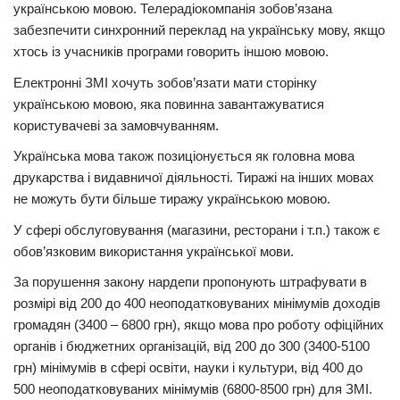
українською мовою. Телерадіокомпанія зобов’язана
забезпечити синхронний переклад на українську мову, якщо
хтось із учасників програми говорить іншою мовою.
Електронні ЗМІ хочуть зобов’язати мати сторінку
українською мовою, яка повинна завантажуватися
користувачеві за замовчуванням.
Українська мова також позиціонується як головна мова
друкарства і видавничої діяльності. Тиражі на інших мовах
не можуть бути більше тиражу українською мовою.
У сфері обслуговування (магазини, ресторани і т.п.) також є
обов’язковим використання української мови.
За порушення закону нардепи пропонують штрафувати в
розмірі від 200 до 400 неоподатковуваних мінімумів доходів
громадян (3400 – 6800 грн), якщо мова про роботу офіційних
органів і бюджетних організацій, від 200 до 300 (3400-5100
грн) мінімумів в сфері освіти, науки і культури, від 400 до
500 неоподатковуваних мінімумів (6800-8500 грн) для ЗМІ.