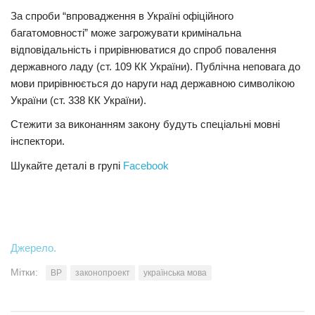
За спроби “впровадження в Україні офіційного
багатомовності” може загрожувати кримінальна
відповідальність і прирівнюватися до спроб повалення
державного ладу (ст. 109 КК України). Публічна неповага до
мови прирівнюється до наруги над державною символікою
України (ст. 338 КК України).
Стежити за виконанням закону будуть спеціальні мовні
інспектори.
Шукайте деталі в групі
Facebook
Джерело.
Мітки:
ВР
законопроект
українська мова