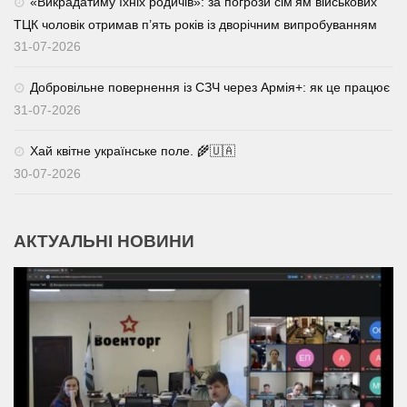
«Викрадатиму їхніх родичів»: за погрози сім’ям військових
ТЦК чоловік отримав п’ять років із дворічним випробуванням
31-07-2026
Добровільне повернення із СЗЧ через Армія+: як це працює
31-07-2026
Хай квітне українське поле. 🌾🇺🇦
30-07-2026
АКТУАЛЬНІ НОВИНИ