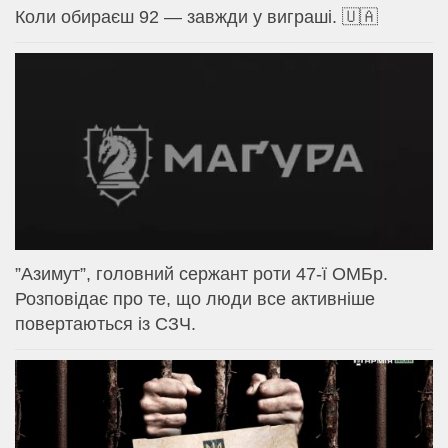
Коли обираєш 92 — завжди у виграші. 🇺🇦
⁨”Азимут”, головний сержант роти 47-ї ОМБр.
Розповідає про те, що люди все активніше
повертаються із СЗЧ.