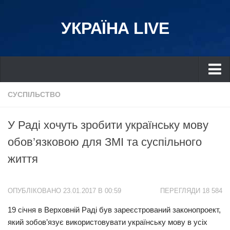
УКРАЇНА LIVE
Україна
СУСПІЛЬСТВО
Київ
У Раді хочуть зробити українську мову
Дніпро
обов’язковою для ЗМІ та суспільного
Львів
життя
Івано-Франківськ
Харків
ОПУБЛІКОВАНО 23.01.2017 В 00:59
ПЕРЕГЛЯДИ 18 584
Донбас
19 січня в Верховній Раді був зареєстрований законопроект,
Одеса
який зобов’язує використовувати українську мову в усіх
Схід