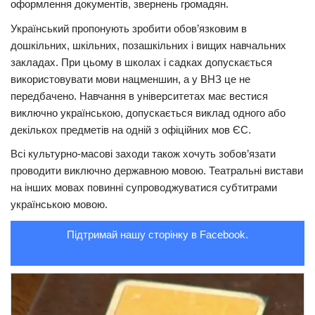
оформлення документів, звернень громадян.
Трагедії
Український пропонують зробити обов’язковим в
дошкільних, шкільних, позашкільних і вищих навчальних
Курйози
закладах. При цьому в школах і садках допускається
Суспільство
використовувати мови нацменшин, а у ВНЗ це не
Культура
передбачено. Навчання в університетах має вестися
виключно українською, допускається виклад одного або
Шоу-біз
декількох предметів на одній з офіційних мов ЄС.
#Війна
Всі культурно-масові заходи також хочуть зобов’язати
проводити виключно державною мовою. Театральні вистави
на інших мовах повинні супроводжуватися субтитрами
українською мовою.
Підтримай нашу сторінку в Facebook.