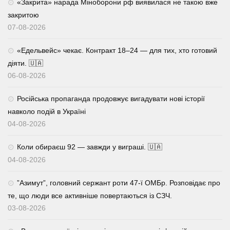
«Закрита» нарада Міноборони рф виявилася не такою вже
закритою
07-08-2026
«Едельвейс» чекає. Контракт 18–24 — для тих, хто готовий
діяти. 🇺🇦
06-08-2026
Російська пропаганда продовжує вигадувати нові історії
навколо подій в Україні
04-08-2026
Коли обираєш 92 — завжди у виграші. 🇺🇦
04-08-2026
⁨”Азимут”, головний сержант роти 47-ї ОМБр. Розповідає про
те, що люди все активніше повертаються із СЗЧ.
03-08-2026