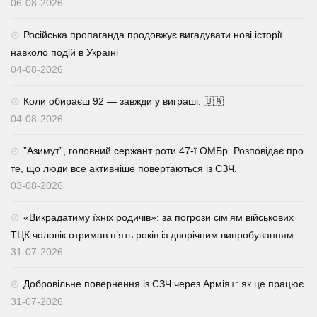
06-08-2026
Російська пропаганда продовжує вигадувати нові історії
навколо подій в Україні
04-08-2026
Коли обираєш 92 — завжди у виграші. 🇺🇦
04-08-2026
⁨”Азимут”, головний сержант роти 47-ї ОМБр. Розповідає про
те, що люди все активніше повертаються із СЗЧ.
03-08-2026
«Викрадатиму їхніх родичів»: за погрози сім’ям військових
ТЦК чоловік отримав п’ять років із дворічним випробуванням
31-07-2026
Добровільне повернення із СЗЧ через Армія+: як це працює
31-07-2026