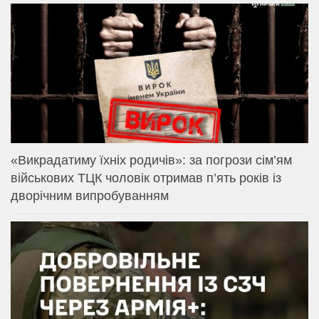
«Викрадатиму їхніх родичів»: за погрози сім’ям
військових ТЦК чоловік отримав п’ять років із
дворічним випробуванням