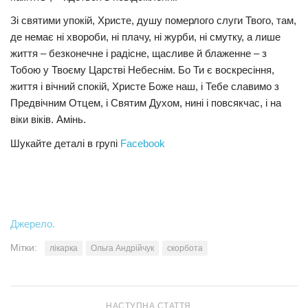
Зі святими упокій, Христе, душу померлого слуги Твого, там,
Трагедії
де немає ні хвороби, ні плачу, ні журби, ні смутку, а лише
Курйози
життя – безконечне і радісне, щасливе й блаженне – з
Суспільство
Тобою у Твоєму Царстві Небеснім. Бо Ти є воскресіння,
життя і вічний спокій, Христе Боже наш, і Тебе славимо з
Культура
Предвічним Отцем, і Святим Духом, нині і повсякчас, і на
Шоу-біз
віки віків. Амінь.
Шукайте деталі в групі
Facebook
#Війна
Джерело.
Мітки:
лікарка
Ольга Андрійчук
скорбота
НАСТУПНА СТАТТЯ