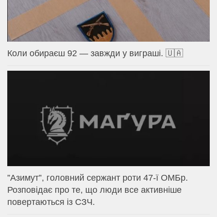
Коли обираєш 92 — завжди у виграші. 🇺🇦
⁨”Азимут”, головний сержант роти 47-ї ОМБр.
Розповідає про те, що люди все активніше
повертаються із СЗЧ.