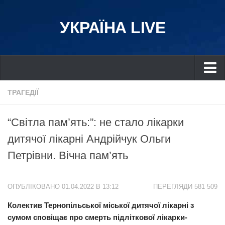
УКРАЇНА LIVE
Україна
ТРАГЕДІЇ
Київ
“Світла пам’ять:”: не стало лікарки
Дніпро
дитячої лікарні Андрійчук Ольги
Львів
Петрівни. Вічна пам’ять
Івано-Франківськ
Харків
ОПУБЛІКОВАНО 01.04.2022 В 13:12
ПЕРЕГЛЯДИ 581 509
Донбас
Колектив Тернопільської міської дитячої лікарні з
Одеса
сумом сповіщає про смерть підліткової лікарки-
Схід