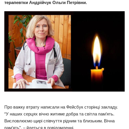
терапевтки Андрійчук Ольги Петрівни.
Прикарпаття
Економіка
Політика
Світ
Цікаво
Наука
Технології
Історії
Рецепти
Привітання
Про важку втрату написали на Фейсбук сторінці закладу.
Здоров’я
“У наших серцях вічно житиме добра та світла пам’ять.
Події
Висловлюємо щирі співчуття рідним та близьким. Вічна
пам’ять”, – йдеться в повідомленні.
Кримінал