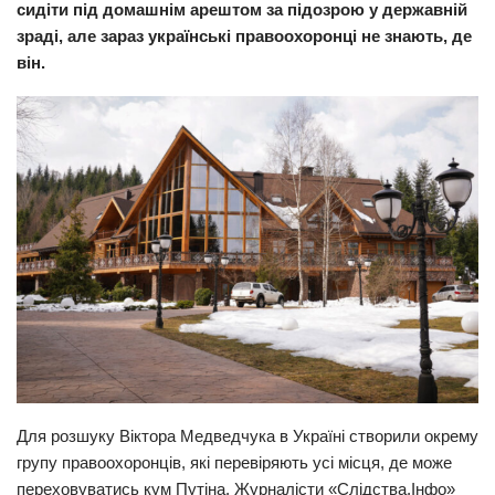
сидіти під домашнім арештом за підозрою у державній
Прикарпаття
зраді, але зараз українські правоохоронці не знають, де
він.
Економіка
Політика
Світ
Цікаво
Наука
Технології
Історії
Рецепти
Привітання
Здоров’я
Для розшуку Віктора Медведчука в Україні створили окрему
Події
групу правоохоронців, які перевіряють усі місця, де може
переховуватись кум Путіна. Журналісти «Слідства.Інфо»
Кримінал