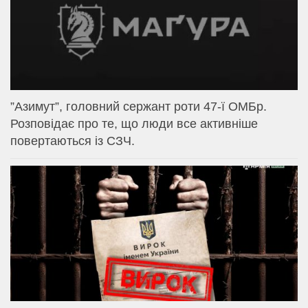
⁨”Азимут”, головний сержант роти 47-ї ОМБр.
Розповідає про те, що люди все активніше
повертаються із СЗЧ.