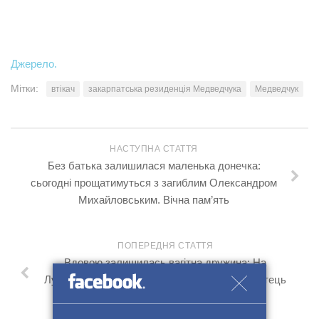
Джерело.
Мітки:
втікач
закарпатська резиденція Медведчука
Медведчук
НАСТУПНА СТАТТЯ
Без батька залишилася маленька донечка:
сьогодні прощатимуться з загиблим Олександром
Михайловським. Вічна пам’ять
ПОПЕРЕДНЯ СТАТТЯ
Вдовою залишилась вагітна дружина: На
Луганщині в боях за Україну загинув закарпатець
Олександр Чорний (ФОТО)