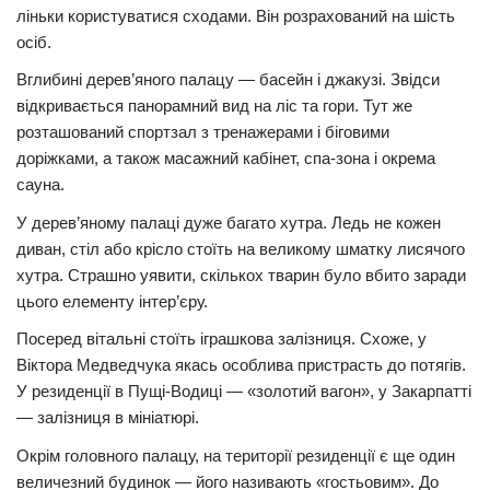
ліньки користуватися сходами. Він розрахований на шість
осіб.
Вглибині дерев’яного палацу — басейн і джакузі. Звідси
відкривається панорамний вид на ліс та гори. Тут же
розташований спортзал з тренажерами і біговими
доріжками, а також масажний кабінет, спа-зона і окрема
сауна.
У дерев’яному палаці дуже багато хутра. Ледь не кожен
диван, стіл або крісло стоїть на великому шматку лисячого
хутра. Страшно уявити, скількох тварин було вбито заради
цього елементу інтер’єру.
Посеред вітальні стоїть іграшкова залізниця. Схоже, у
Віктора Медведчука якась особлива пристрасть до потягів.
У резиденції в Пущі-Водиці — «золотий вагон», у Закарпатті
— залізниця в мініатюрі.
Окрім головного палацу, на території резиденції є ще один
величезний будинок — його називають «гостьовим». До