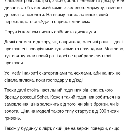
кількаметрові люстри і, звісно, золоті елементи декору. Біля
диванів стоїть великий камін із зеленого мармуру, темного
дерева та позолоти. На ньому напис латиною, який
перекладається «Удача сприяє сміливим».
Поруч із каміном висить срібляста дискокуля.
Деякі елементи декору, як, наприклад, оленячі роги — досі
прикрашені новорічними кульками та гірляндами. Можливо,
тут святкували новий рік, і досі не прибрали святкові
прикраси.
Усі меблі накриті скатертинами та чохлами, аби на них не
сідала пилюка, поки господар у відʼїзді.
Трохи далі стоїть настільний годинник від іспанського
бренду розкоші Soher. Кожен такий годинник робиться на
замовлення, ціна залежить від того, чи він з бронзи, чи із
золота. Ціна на моделі такого типу стартує від 300 тисяч
гривень.
Також у будинку є ліфт, який їде на верхні поверхи, якщо