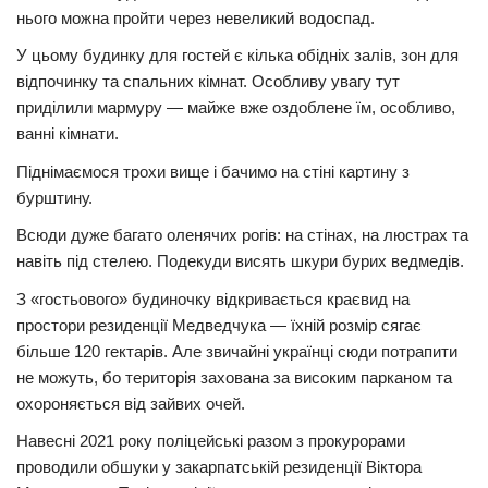
нього можна пройти через невеликий водоспад.
У цьому будинку для гостей є кілька обідніх залів, зон для
відпочинку та спальних кімнат. Особливу увагу тут
приділили мармуру — майже вже оздоблене їм, особливо,
ванні кімнати.
Піднімаємося трохи вище і бачимо на стіні картину з
бурштину.
Всюди дуже багато оленячих рогів: на стінах, на люстрах та
навіть під стелею. Подекуди висять шкури бурих ведмедів.
З «гостьового» будиночку відкривається краєвид на
простори резиденції Медведчука — їхній розмір сягає
більше 120 гектарів. Але звичайні українці сюди потрапити
не можуть, бо територія захована за високим парканом та
охороняється від зайвих очей.
Навесні 2021 року поліцейські разом з прокурорами
проводили обшуки у закарпатській резиденції Віктора