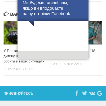
Ми будемо вдячні вам,
якщо ви вподобаєте
нашу сторінку Facebook
ВАМ ТАКОЖ МОЖЕ БУТИ ЦІКАВО...
У Полтаві змія вкусила
В Україні зафіксовано 418
дитину на вулиці: що
випадків COVID-19
робити в таких ситуаціях
29.03.2020 В 22:06
30.05.2021 В 13:01
ПРИЄДНУЙТЕСЬ: