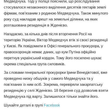
Медведчука. Тоді у поліції пояснили, що розслідування
стосувалося незаконного виділення десятків гектарів землі
фірмам, пов’язаним з родиною Медведчука. Також минулого
року суд накладав арешт на земельні ділянки, на яких
розташована резиденція в Жденієво.
Нагадаємо, за кілька днів після вторгнення Росії на
територію України, Віктор Медведчук втік зі своєї резиденції
у Києві. Як повідомили в Офісі генерального прокурора, у
правоохоронців немає даних, що кум Путіна офіційно
перетнув український кордон. Тому його посилено шукає
окрема спеціальна група силовиків.
За словами генеральної прокурорки Ірини Венедіктової, вже
проведено низку обшуків у самого Медведчука та у
повʼязаних із ним осіб. Зокрема, перевіряли закарпатську
резиденцію у селі Жденієво. 18 березня суд дозволив взяти
Медведчука під варту. Залишилося тільки знайти його.
Шукайте деталі в групі
Facebook