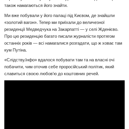
також намагаються його знайти.
Трагедії
Ми вже побували у його палаці під Києвом, де знайшли
Курйози
«золотий вагон». Тепер ми приїхали до величезної
Суспільство
резиденції Медведчука на Закарпатті — у селі Жденієво.
Про цю резиденцію багато писали журналісти протягом
Культура
останніх років — всі намагалися розгадати, що ж ховає там
Шоу-біз
кум Путіна.
«Слідству.Інфо» вдалося побувати там та на власні очі
#Війна
побачити, чим оточив себе проросійський політик, який
славиться своєю любов’ю до коштовних речей.