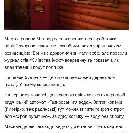
Маєток родини Медведчука охороняють співробітники
поліції охорони, також ми познайомилися з управляючим
резиденцією. Вони не дозволили знімати себе, але провели
журналістів «Слідства.Інфо» всередину та показали, як
влаштований побут політика.
Головний будинок — це кількаповерховий дерев’яний
палац. У ньому кілька входів.
На першому поверсі під захисною плівкою стоїть червоний
радянський автомат «Газированная вода». За три копійки
(ймовірно, теж радянські) тут можна випити «сироп ситро»
або «сироп буратино», за одну копійку — воду без сиропу.
Масивні деревʼяні сходи ведуть до вітальні. Тут є картини,