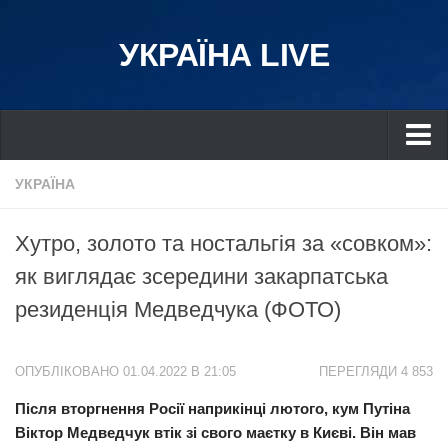
УКРАЇНА LIVE
Україна
УКРАЇНА
Київ
Хутро, золото та ностальгія за «совком»:
Дніпро
як виглядає зсередини закарпатська
Львів
резиденція Медведчука (ФОТО)
Івано-Франківськ
Харків
ОПУБЛІКОВАНО 01.04.2022 В 21:05
ПЕРЕГЛЯДИ 4 853
Донбас
Після вторгнення Росії наприкінці лютого, кум Путіна
Одеса
Віктор Медведчук втік зі свого маєтку в Києві. Він мав
Схід