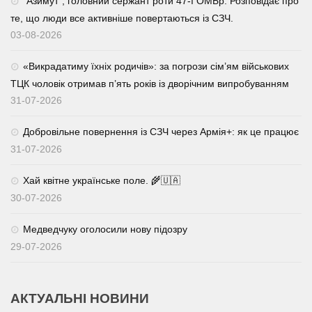
⁨”Азимут”, головний сержант роти 47-ї ОМБр. Розповідає про
те, що люди все активніше повертаються із СЗЧ.
03-08-2026
«Викрадатиму їхніх родичів»: за погрози сім’ям військових
ТЦК чоловік отримав п’ять років із дворічним випробуванням
31-07-2026
Добровільне повернення із СЗЧ через Армія+: як це працює
31-07-2026
Хай квітне українське поле. 🌾🇺🇦
30-07-2026
Медведчуку оголосили нову підозру
29-07-2026
АКТУАЛЬНІ НОВИНИ