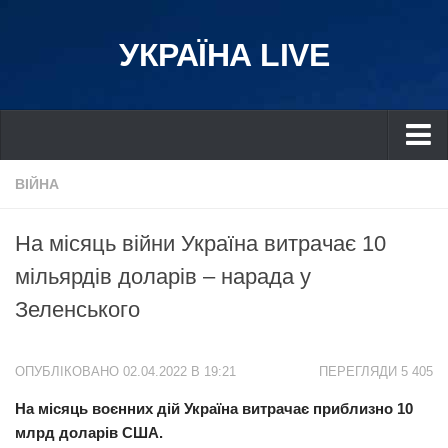
УКРАЇНА LIVE
Україна
ВІЙНА
Київ
На місяць війни Україна витрачає 10
Дніпро
мільярдів доларів – нарада у
Львів
Зеленського
Івано-Франківськ
Харків
ОПУБЛІКОВАНО 02.04.2022 В 19:21
ПЕРЕГЛЯДИ 5 405
Донбас
На місяць воєнних дій Україна витрачає приблизно 10
Одеса
млрд доларів США.
Схід