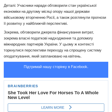
Деталі: Учасники наради обговорили стан української
Трагедії
економіки на другому місяці опору нашої держави
Курйози
військовому вторгненню Росії, а також розглянули прогнози
її розвитку у найближчій перспективі.
Суспільство
Зокрема, обговорили джерела фінансування витрат,
Культура
зокрема власні податкові надходження та допомогу
Шоу-біз
міжнародних партнерів України. У цьому ж контексті
торкнулися перспективи переходу на спрощену систему
#Війна
оподаткування, який заплановано на квітень.
Підтримай нашу сторінку в Facebook.