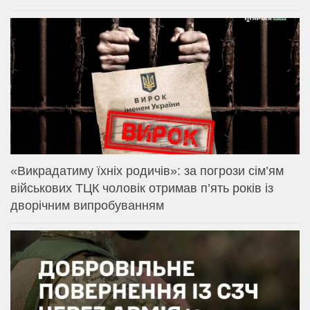
«Викрадатиму їхніх родичів»: за погрози сім’ям
військових ТЦК чоловік отримав п’ять років із
дворічним випробуванням