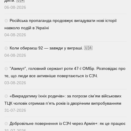
діяти. 🇺🇦
06-08-2026
Російська пропаганда продовжує вигадувати нові історії
навколо подій в Україні
04-08-2026
Коли обираєш 92 — завжди у виграші. 🇺🇦
04-08-2026
⁨”Азимут”, головний сержант роти 47-ї ОМБр. Розповідає про
те, що люди все активніше повертаються із СЗЧ.
03-08-2026
«Викрадатиму їхніх родичів»: за погрози сім’ям військових
ТЦК чоловік отримав п’ять років із дворічним випробуванням
31-07-2026
Добровільне повернення із СЗЧ через Армія+: як це працює
31-07-2026