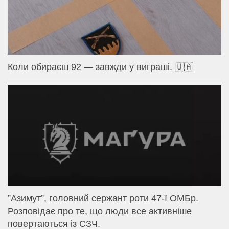
Коли обираєш 92 — завжди у виграші. 🇺🇦
⁨”Азимут”, головний сержант роти 47-ї ОМБр.
Розповідає про те, що люди все активніше
повертаються із СЗЧ.