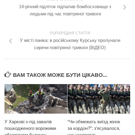
14-річний підліток підпалив бомбосховище з
людьми під час повітряної тривоги
ПОПЕРЕДНЯ СТАТТЯ
У місті паніка: в російському Курську пролунали
сирени повітряної тривоги (ВІДЕО)
ВАМ ТАКОЖ МОЖЕ БУТИ ЦІКАВО...
У Харкові з-під завалів
“Чи обмежать виїзд жінок
пошкодженого ворожими
за кордон?”: з’ясувалося,
обстрілами будинку
що насправді