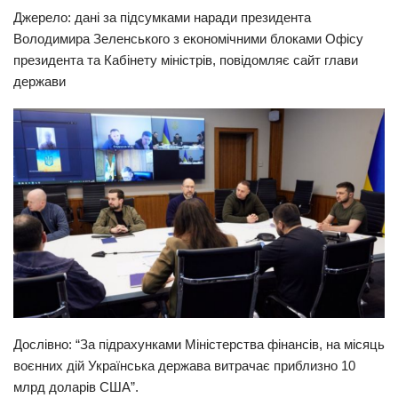
Джерело: дані за підсумками наради президента
Прикарпаття
Володимира Зеленського з економічними блоками Офісу
Економіка
президента та Кабінету міністрів, повідомляє сайт глави
держави
Політика
Світ
Цікаво
Наука
Технології
Історії
Рецепти
Привітання
Здоров’я
Дослівно: “За підрахунками Міністерства фінансів, на місяць
Події
воєнних дій Українська держава витрачає приблизно 10
млрд доларів США”.
Кримінал