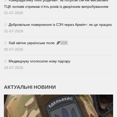
«Викрадатиму їхніх родичів»: за погрози сім’ям військових
ТЦК чоловік отримав п’ять років із дворічним випробуванням
31-07-2026
Добровільне повернення із СЗЧ через Армія+: як це працює
31-07-2026
Хай квітне українське поле. 🌾🇺🇦
30-07-2026
Медведчуку оголосили нову підозру
29-07-2026
АКТУАЛЬНІ НОВИНИ