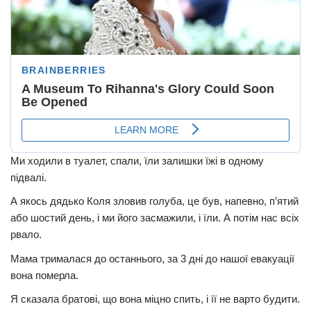
Ми ходили в туалет, спали, їли залишки їжі в одному
підвалі.
А якось дядько Коля зловив голуба, це був, напевно, п’ятий
або шостий день, і ми його засмажили, і їли. А потім нас всіх
рвало.
Мама трималася до останнього, за 3 дні до нашої евакуації
вона померла.
Я сказала братові, що вона міцно спить, і її не варто будити.