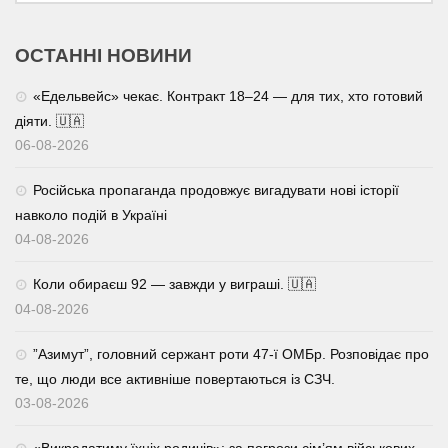
ОСТАННІ НОВИНИ
«Едельвейс» чекає. Контракт 18–24 — для тих, хто готовий
діяти. 🇺🇦
06-08-2026
Російська пропаганда продовжує вигадувати нові історії
навколо подій в Україні
04-08-2026
Коли обираєш 92 — завжди у виграші. 🇺🇦
04-08-2026
⁨”Азимут”, головний сержант роти 47-ї ОМБр. Розповідає про
те, що люди все активніше повертаються із СЗЧ.
03-08-2026