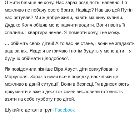
Я жити більше не хочу. Нас зараз розділять, напевно. І я
можливо не побачу свого брата. Навіщо? Навіщо цей Путін
нас рятував? Ми ж добре жили, навіть машину купили.
Дядько Коля обіцяв мене навчити водити. Вони навіть її
спалили. І квартири немає. Я померти хочу, і не можу.
… обійміть своїх дітей! А то вас не стане, і вони не згадають
ваш запах. Якщо я витримаю і потім будуть у мене діти – я
буду їх обіймати цілодобово”.
Як повідомила пізніше Віра Хвуст, діти евакуйовані з
Маріуполя. Зараз з ними все в порядку, наскільки це
можливо в даній ситуації. Вони в безпеці, їм відновлюють
документи й вже з десяток сімей висловили готовність
взяти на себе турботу про дітей.
Шукайте деталі в групі
Facebook