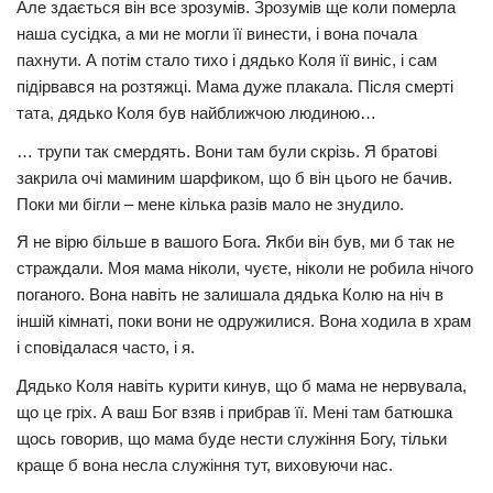
Але здається він все зрозумів. Зрозумів ще коли померла
наша сусідка, а ми не могли її винести, і вона почала
пахнути. А потім стало тихо і дядько Коля її виніс, і сам
підірвався на розтяжці. Мама дуже плакала. Після смерті
тата, дядько Коля був найближчою людиною…
… трупи так смердять. Вони там були скрізь. Я братові
закрила очі маминим шарфиком, що б він цього не бачив.
Поки ми бігли – мене кілька разів мало не знудило.
Я не вірю більше в вашого Бога. Якби він був, ми б так не
страждали. Моя мама ніколи, чуєте, ніколи не робила нічого
поганого. Вона навіть не залишала дядька Колю на ніч в
іншій кімнаті, поки вони не одружилися. Вона ходила в храм
і сповідалася часто, і я.
Дядько Коля навіть курити кинув, що б мама не нервувала,
що це гріх. А ваш Бог взяв і прибрав її. Мені там батюшка
щось говорив, що мама буде нести служіння Богу, тільки
краще б вона несла служіння тут, виховуючи нас.