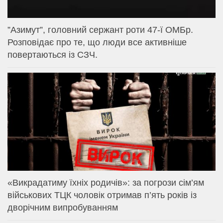
⁨”Азимут”, головний сержант роти 47-ї ОМБр.
Розповідає про те, що люди все активніше
повертаються із СЗЧ.
«Викрадатиму їхніх родичів»: за погрози сім’ям
військових ТЦК чоловік отримав п’ять років із
дворічним випробуванням