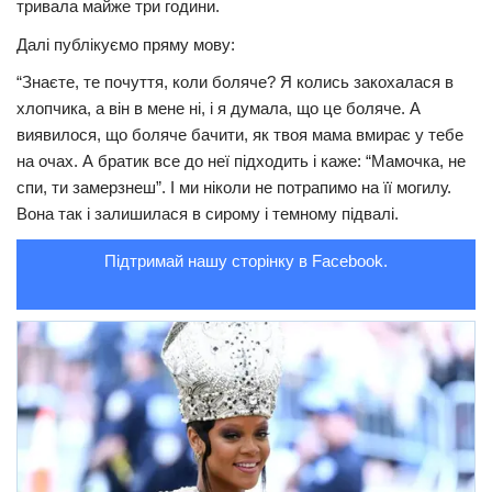
тривала майже три години.
Трагедії
Далі публікуємо пряму мову:
Курйози
“Знаєте, те почуття, коли боляче? Я колись закохалася в
Суспільство
хлопчика, а він в мене ні, і я думала, що це боляче. А
виявилося, що боляче бачити, як твоя мама вмирає у тебе
Культура
на очах. А братик все до неї підходить і каже: “Мамочка, не
спи, ти замерзнеш”. І ми ніколи не потрапимо на її могилу.
Шоу-біз
Вона так і залишилася в сирому і темному підвалі.
#Війна
Підтримай нашу сторінку в Facebook.