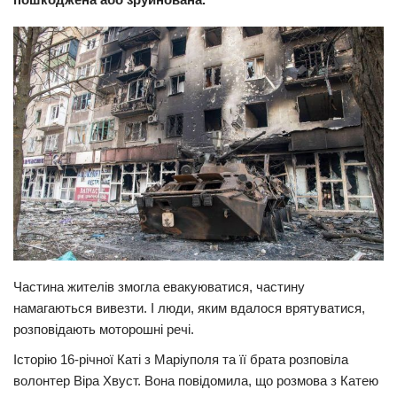
Прикарпаття
Економіка
Політика
Світ
Цікаво
Наука
Технології
Історії
Рецепти
Частина жителів змогла евакуюватися, частину
Привітання
намагаються вивезти. І люди, яким вдалося врятуватися,
розповідають моторошні речі.
Здоров’я
Історію 16-річної Каті з Маріуполя та її брата розповіла
Події
волонтер Віра Хвуст. Вона повідомила, що розмова з Катею
Кримінал