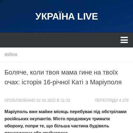
УКРАЇНА LIVE
Україна
ВІЙНА
Київ
Боляче, коли твоя мама гине на твоїх
Дніпро
очах: історія 16-річної Каті з Маріуполя
Львів
Івано-Франківськ
ОПУБЛІКОВАНО 02.04.2022 В 21:32
ПЕРЕГЛЯДИ 4 278
Харків
Маріуполь вже майже місяць перебуває під обстрілами
Донбас
російських окупантів. Місто продовжує тримати
Одеса
оборону, попри те, що більша частина будівель
Схід
пошкоджена або зруйнована.