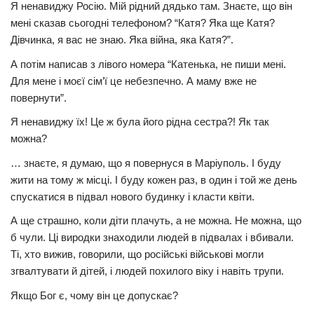
Я ненавиджу Росію. Мій рідний дядько там. Знаєте, що він
мені сказав сьогодні телефоном? “Катя? Яка ще Катя?
Дівчинка, я вас не знаю. Яка війна, яка Катя?”.
А потім написав з лівого номера “Катенька, не пиши мені.
Для мене і моєї сім’ї це небезпечно. А маму вже не
повернути”.
Я ненавиджу їх! Це ж була його рідна сестра?! Як так
можна?
… знаєте, я думаю, що я повернуся в Маріуполь. І буду
жити на тому ж місці. І буду кожен раз, в один і той же день
спускатися в підвал нового будинку і класти квіти.
А ще страшно, коли діти плачуть, а не можна. Не можна, що
б чули. Ці виродки знаходили людей в підвалах і вбивали.
Ті, хто вижив, говорили, що російські військові могли
згвалтувати й дітей, і людей похилого віку і навіть трупи.
Якщо Бог є, чому він це допускає?