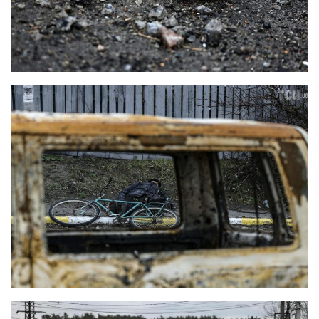
Трагедії
Курйози
Суспільство
Культура
Шоу-біз
#Війна