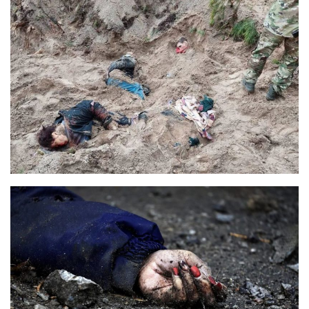
Прикарпаття
Економіка
Політика
Світ
Цікаво
Наука
Технології
Історії
Рецепти
Привітання
Здоров’я
Події
Кримінал