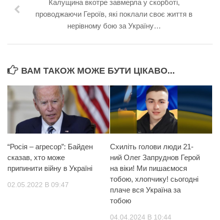
Калущина вкотре завмерла у скорботі,
проводжаючи Героїв, які поклали своє життя в
нерівному бою за Україну…
ВАМ ТАКОЖ МОЖЕ БУТИ ЦІКАВО...
“Росія – агресор”: Байден
Схиліть голови люди 21-
сказав, хто може
ний Олег Запруднов Герой
припинити війну в Україні
на віки! Ми пишаємося
тобою, хлопчику! сьогодні
02.05.2022 В 09:47
плаче вся Україна за
тобою
04.04.2024 В 10:44