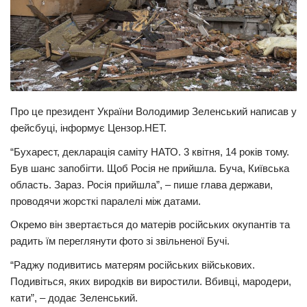
Про це президент України Володимир Зеленський написав у
фейсбуці, інформує Цензор.НЕТ.
“Бухарест, декларація саміту НАТО. 3 квітня, 14 років тому.
Був шанс запобігти. Щоб Росія не прийшла. Буча, Київська
область. Зараз. Росія прийшла”, – пише глава держави,
проводячи жорсткі паралелі між датами.
Окремо він звертається до матерів російських окупантів та
радить їм переглянути фото зі звільненої Бучі.
“Раджу подивитись матерям російських військових.
Подивіться, яких виродків ви виростили. Вбивці, мародери,
кати”, – додає Зеленський.