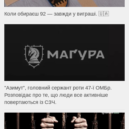
Коли обираєш 92 — завжди у виграші. 🇺🇦
⁨”Азимут”, головний сержант роти 47-ї ОМБр.
Розповідає про те, що люди все активніше
повертаються із СЗЧ.