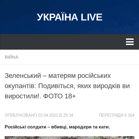
УКРАЇНА LIVE
Україна
ВІЙНА
Київ
Зеленський – матерям російських
Дніпро
окупантів: Подивіться, яких виродків ви
Львів
виростили!. ФОТО 18+
Івано-Франківськ
Харків
ОПУБЛІКОВАНО 03.04.2022 В 20:34
ПЕРЕГЛЯДИ 6 164
Донбас
Російські солдати – вбивці, мародери та кати.
Одеса
Схід