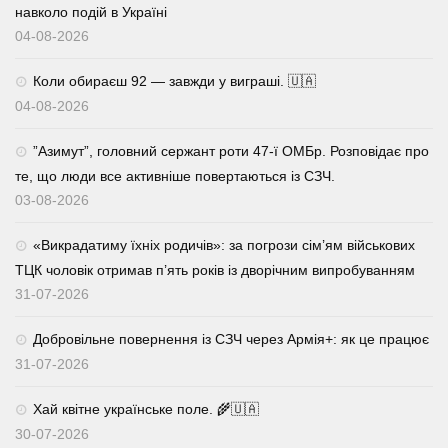
навколо подій в Україні
04-08-2026
Коли обираєш 92 — завжди у виграші. 🇺🇦
04-08-2026
⁨”Азимут”, головний сержант роти 47-ї ОМБр. Розповідає про
те, що люди все активніше повертаються із СЗЧ.
03-08-2026
«Викрадатиму їхніх родичів»: за погрози сім’ям військових
ТЦК чоловік отримав п’ять років із дворічним випробуванням
31-07-2026
Добровільне повернення із СЗЧ через Армія+: як це працює
31-07-2026
Хай квітне українське поле. 🌾🇺🇦
30-07-2026