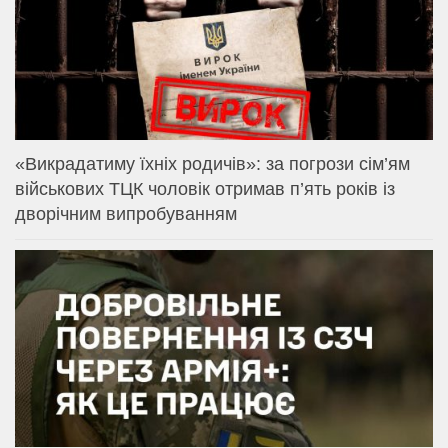
«Викрадатиму їхніх родичів»: за погрози сім’ям
військових ТЦК чоловік отримав п’ять років із
дворічним випробуванням