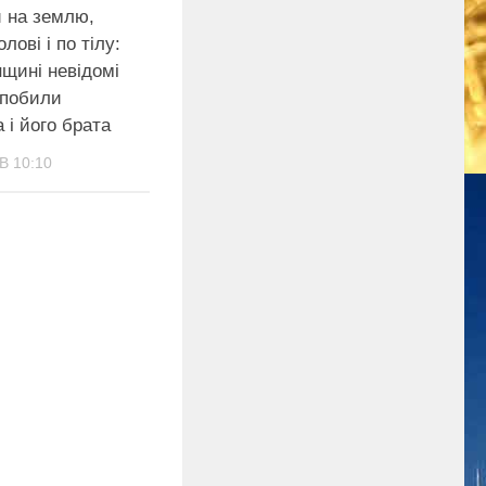
 на землю,
лові і по тілу:
щині невідомі
 побили
 і його брата
В 10:10