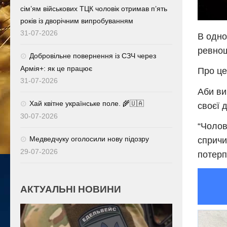
сім’ям військових ТЦК чоловік отримав п’ять
років із дворічним випробуванням
31-07-2026
В одно
ревнощ
Добровільне повернення із СЗЧ через
Армія+: як це працює
Про це
31-07-2026
Аби ви
Хай квітне українське поле. 🌾🇺🇦
своєї 
30-07-2026
“Чолов
Медведчуку оголосили нову підозру
спричи
29-07-2026
потерпі
АКТУАЛЬНІ НОВИНИ