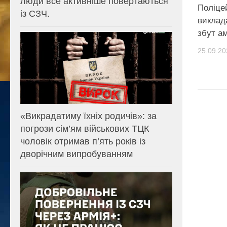
люди все активніше повертаються
Поліце
із СЗЧ.
виклад
збут а
25.09.20
«Викрадатиму їхніх родичів»: за
погрози сім’ям військових ТЦК
чоловік отримав п’ять років із
дворічним випробуванням