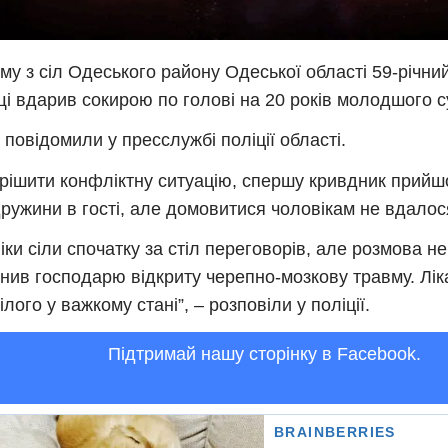
му з сіл Одеського району Одеської області 59-річний
і вдарив сокирою по голові на 20 років молодшого с
 повідомили у пресслужбі поліції області.
рішити конфліктну ситуацію, спершу кривдник прийш
дружини в гості, але домовитися чоловікам не вдалос
іки сіли спочатку за стіл переговорів, але розмова не 
нив господарю відкриту черепно-мозкову травму. Лі
лого у важкому стані”, – розповіли у поліції.
Підтримай нашу сторінку в Facebook.