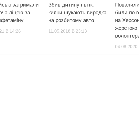
йські затримали
Збив дитину і втік:
Повалили
ача ліцею за
кияни шукають виродка
били по го
мфетаміну
на розбитому авто
на Херсон
жорстоко
21 В 14:26
11.05.2018 В 23:13
волонтера
04.08.2020 