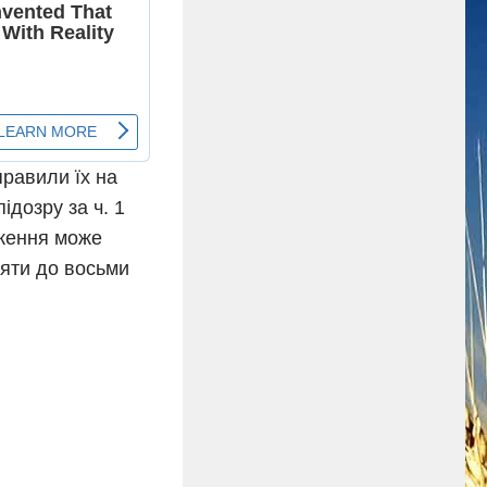
правили їх на
дозру за ч. 1
дження може
’яти до восьми