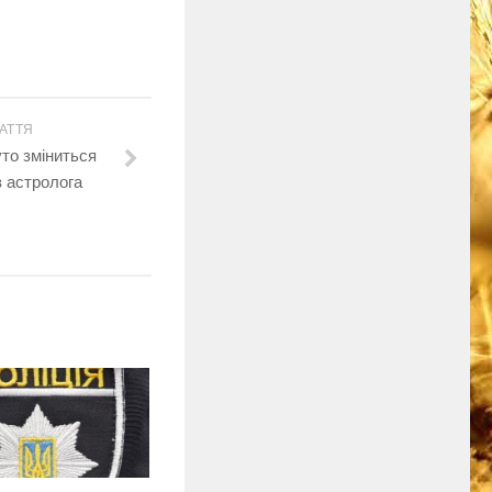
АТТЯ
уто зміниться
з астролога