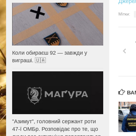
Джере
Мітки:
Коли обираєш 92 — завжди у
виграші. 🇺🇦
ВА
⁨”Азимут”, головний сержант роти
47-ї ОМБр. Розповідає про те, що