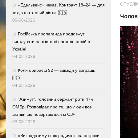
ОПУБЛІК
«Едельвейс» чекає. Контракт 18–24 — для
тих, хто готовий діяти. 🇺🇦
Чолов
06-08-2026
Російська пропаганда продовжує
вигадувати нові історії навколо подій в
Україні
04-08-2026
Коли обираєш 92 — завжди у виграші.
🇺🇦
04-08-2026
⁨”Азимут”, головний сержант роти 47-ї
ОМБр. Розповідає про те, що люди все
активніше повертаються із СЗЧ.
03-08-2026
«Викрадатиму їхніх родичів»: за погрози