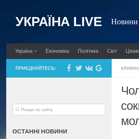
УКРАЇНА LIVE
Новини 
Україна
Економіка
Політика
Світ
Цікав
ПРИЄДНУЙТЕСЬ:
КРИМІН
Чол
сок
мо
ОСТАННІ НОВИНИ