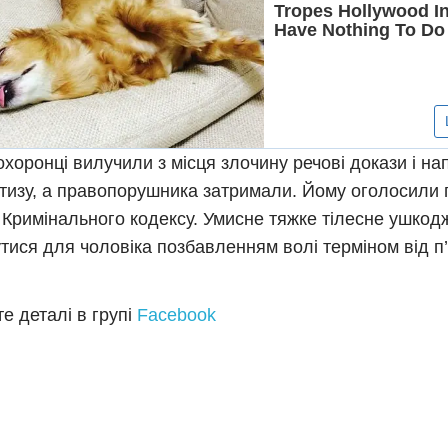
хоронці вилучили з місця злочину речові докази і на
тизу, а правопорушника затримали. Йому оголосили пі
1 Кримінального кодексу. Умисне тяжке тілесне ушко
тися для чоловіка позбавленням волі терміном від п
е деталі в групі
Facebook