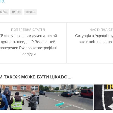
ло.
бійка
одеса
сокира
ПОПЕРЕДНЯ СТАТТЯ
НАСТУПНА СТ
“Якщо у них є чим думати, нехай
Ситуація в Україні кр
думають швидше”: Зеленський
вже в квітні: прогно
попередив РФ про катастрофічні
наслідки
М ТАКОЖ МОЖЕ БУТИ ЦІКАВО...