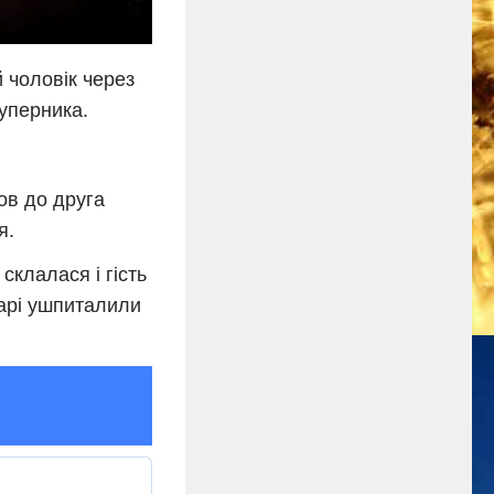
 чоловік через
уперника.
ов до друга
я.
склалася і гість
карі ушпиталили