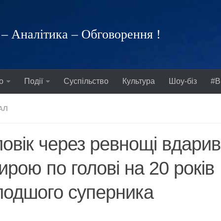
– Аналітика – Обговорення !
о
Події
Суспільство
Культура
Шоу-біз
#В
АЛ
овік через ревнощі вдарив
ирою по голові на 20 років
лодшого суперника