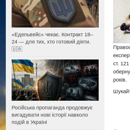
«Едельвейс» чекає. Контракт 18–
24 — для тих, хто готовий діяти.
Правоо
🇺🇦
експер
ст. 12
оберну
років.
Шукайт
Російська пропаганда продовжує
вигадувати нові історії навколо
подій в Україні