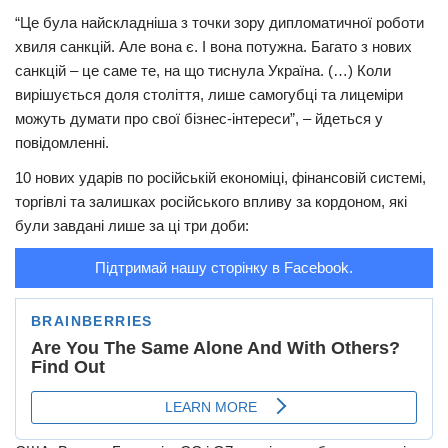
“Це була найскладніша з точки зору дипломатичної роботи
Трагедії
хвиля санкцій. Але вона є. І вона потужна. Багато з нових
Курйози
санкцій – це саме те, на що тиснула Україна. (…) Коли
вирішується доля століття, лише самогубці та лицеміри
Суспільство
можуть думати про свої бізнес-інтереси”, – йдеться у
Культура
повідомленні.
Шоу-біз
10 нових ударів по російській економіці, фінансовій системі,
торгівлі та залишках російського впливу за кордоном, які
#Війна
були завдані лише за ці три доби:
Підтримай нашу сторінку в Facebook.