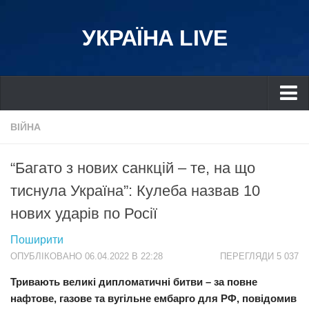
УКРАЇНА LIVE
Україна
ВІЙНА
Київ
“Багато з нових санкцій – те, на що
Дніпро
тиснула Україна”: Кулеба назвав 10
Львів
нових ударів по Росії
Івано-Франківськ
Харків
Поширити
ОПУБЛІКОВАНО 06.04.2022 В 22:28
ПЕРЕГЛЯДИ 5 037
Донбас
Тривають великі дипломатичні битви – за повне
Одеса
нафтове, газове та вугільне ембарго для РФ, повідомив
Схід