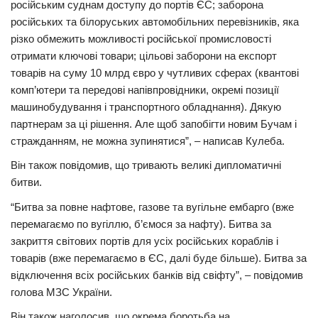
російським суднам доступу до портів ЄС; заборона
російських та білоруських автомобільних перевізників, яка
різко обмежить можливості російської промисловості
отримати ключові товари; цільові заборони на експорт
товарів на суму 10 млрд євро у чутливих сферах (квантові
комп’ютери та передові напівпровідники, окремі позиції
машинобудування і транспортного обладнання). Дякую
партнерам за ці рішення. Але щоб запобігти новим Бучам і
стражданням, не можна зупинятися”, – написав Кулеба.
Він також повідомив, що тривають великі дипломатичні
битви.
“Битва за повне нафтове, газове та вугільне ембарго (вже
перемагаємо по вугіллю, б’ємося за нафту). Битва за
закриття світових портів для усіх російських кораблів і
товарів (вже перемагаємо в ЄС, далі буде більше). Битва за
відключення всіх російських банків від свіфту”, – повідомив
голова МЗС України.
Він також наголосив, що окрема боротьба на