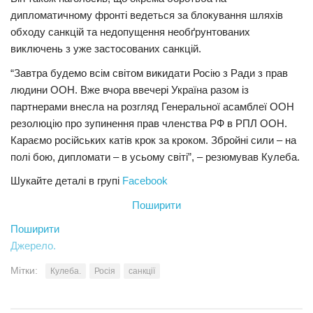
дипломатичному фронті ведеться за блокування шляхів
обходу санкцій та недопущення необґрунтованих
виключень з уже застосованих санкцій.
“Завтра будемо всім світом викидати Росію з Ради з прав
людини ООН. Вже вчора ввечері Україна разом із
партнерами внесла на розгляд Генеральної асамблеї ООН
резолюцію про зупинення прав членства РФ в РПЛ ООН.
Караємо російських катів крок за кроком. Збройні сили – на
полі бою, дипломати – в усьому світі”, – резюмував Кулеба.
Шукайте деталі в групі
Facebook
Поширити
Поширити
Джерело.
Мітки:
Кулеба.
Росія
санкції