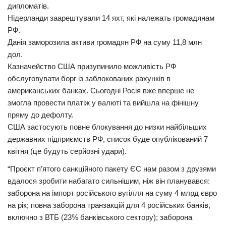
дипломатів.
Нідерланди заарештували 14 яхт, які належать громадянам
РФ.
Данія заморозила активи громадян РФ на суму 11,8 млн
дол.
Казначейство США призупинило можливість РФ
обслуговувати борг із заблокованих рахунків в
американських банках. Сьогодні Росія вже вперше не
змогла провести платіж у валюті та вийшла на фінішну
пряму до дефолту.
США застосують повне блокування до низки найбільших
державних підприємств РФ, список буде опублікований 7
квітня (це будуть серйозні удари).
“Проєкт п’ятого санкційного пакету ЄС нам разом з друзями
вдалося зробити набагато сильнішим, ніж він планувався:
заборона на імпорт російського вугілля на суму 4 млрд євро
на рік; повна заборона транзакцій для 4 російських банків,
включно з ВТБ (23% банківського сектору); заборона