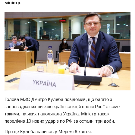
міністр.
Прикарпаття
Економіка
Політика
Світ
Цікаво
Наука
Технології
Історії
Рецепти
Голова МЗС Дмитро Кулеба повідомив, що багато з
Привітання
запроваджених низкою країн санкцій проти Росії є саме
Здоров’я
такими, на яких наполягала Україна. Міністр також
перелічив 10 нових ударів по РФ за останні три доби.
Події
Про це Кулеба написав у Мережі 6 квітня.
Кримінал