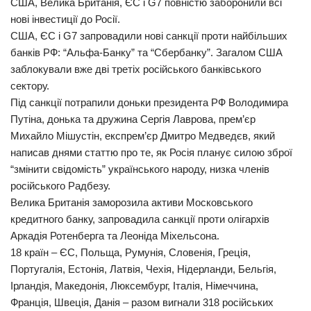
США, Велика Британія, ЄС і G7 повністю заборонили всі
нові інвестиції до Росії.
США, ЄС і G7 запровадили нові санкції проти найбільших
банків РФ: “Альфа-Банку” та “Сбербанку”. Загалом США
заблокували вже дві третіх російського банківського
сектору.
Під санкції потрапили доньки президента РФ Володимира
Путіна, донька та дружина Сергія Лаврова, прем’єр
Михайло Мішустін, експрем’єр Дмитро Медведєв, який
написав днями статтю про те, як Росія планує силою зброї
“змінити свідомість” українського народу, низка членів
російського Радбезу.
Велика Британія заморозила активи Московського
кредитного банку, запровадила санкції проти олігархів
Аркадія Ротенберга та Леоніда Міхельсона.
18 країн – ЄС, Польща, Румунія, Словенія, Греція,
Португалія, Естонія, Латвія, Чехія, Нідерланди, Бельгія,
Ірландія, Македонія, Люксембург, Італія, Німеччина,
Франція, Швеція, Данія – разом вигнали 318 російських