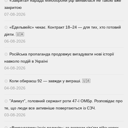
«Закрита» нарада Міноборони рф виявилася не такою вже
закритою
07-08-2026
«Едельвейс» чекає. Контракт 18–24 — для тих, хто готовий
діяти. 🇺🇦
06-08-2026
Російська пропаганда продовжує вигадувати нові історії
навколо подій в Україні
04-08-2026
Коли обираєш 92 — завжди у виграші. 🇺🇦
04-08-2026
⁨”Азимут”, головний сержант роти 47-ї ОМБр. Розповідає про
те, що люди все активніше повертаються із СЗЧ.
03-08-2026
«Викрадатиму їхніх родичів»: за погрози сім’ям військових