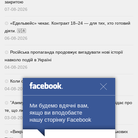
закритою
07-08-2026
«Едельвейс» чекає. Контракт 18–24 — для тих, хто готовий
діяти. 🇺🇦
06-08-2026
Російська пропаганда продовжує вигадувати нові історії
навколо подій в Україні
04-08-2026
Коли обираєш 92 — завжди у виграші. 🇺🇦
04-08-2026
⁨”Азимут”, головний сержант роти 47-ї ОМБр. Розповідає про
Ми будемо вдячні вам,
те, що люди все активніше повертаються із СЗЧ.
якщо ви вподобаєте
03-08-2026
нашу сторінку Facebook
«Викрадатиму їхніх родичів»: за погрози сім’ям військових