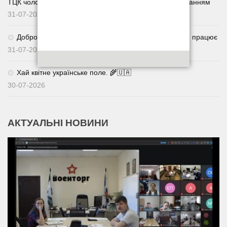
ТЦК чоловік отримав п’ять років із дворічним випробуванням
31-07-2026
Добровільне повернення із СЗЧ через Армія+: як це працює
31-07-2026
Хай квітне українське поле. 🌾🇺🇦
30-07-2026
АКТУАЛЬНІ НОВИНИ