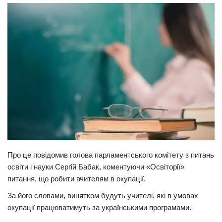
Прикарпаття
Економіка
Політика
Світ
Цікаво
Наука
Технології
Історії
Рецепти
Про це повідомив голова парламентського комітету з питань
освіти і науки Сергій Бабак, коментуючи «Освіторії»
Привітання
питання, що робити вчителям в окупації.
Здоров’я
За його словами, винятком будуть учителі, які в умовах
Події
окупації працюватимуть за українськими програмами.
Кримінал