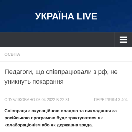
УКРАЇНА LIVE
Україна
ОСВІТА
Київ
Педагоги, що співпрацювали з рф, не
Дніпро
уникнуть покарання
Львів
Івано-Франківськ
ОПУБЛІКОВАНО 06.04.2022 В 22:31
ПЕРЕГЛЯДИ 3 404
Харків
Співпраця з окупаційною владою та викладання за
Донбас
російською програмою буде трактуватися як
Одеса
колабораціонізм або як державна зрада.
Схід