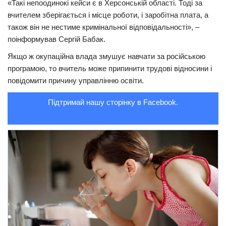
«Такі непоодинокі кейси є в Херсонській області. Тоді за
вчителем зберігається і місце роботи, і заробітна плата, а
Трагедії
також він не нестиме кримінальної відповідальності», –
Курйози
поінформував Сергій Бабак.
Суспільство
Якщо ж окупаційна влада змушує навчати за російською
Культура
програмою, то вчитель може припинити трудові відносини і
повідомити причину управлінню освіти.
Шоу-біз
Підтримай нашу сторінку в Facebook.
#Війна