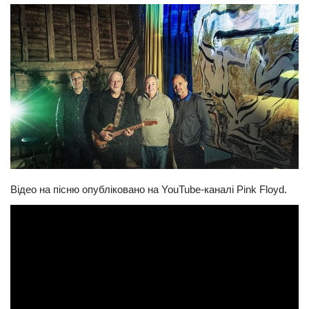
Прикарпаття
Економіка
Політика
Світ
Цікаво
Наука
Технології
Відео на пісню опубліковано на YouTube-каналі Pink Floyd.
Історії
Рецепти
Привітання
Здоров’я
Події
Кримінал