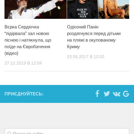
Вєрка Сердючка
Одіозний Панін
“підірвала” зал новою
роздягнувся перед дітьми
піснею і натякнула, що
на пляжі в окупованому
поїде на Євробачення
Криму
(відео)
23.06.2017 В 12:02
27.12.2019 В 12:04
ПРИЄДНУЙТЕСЬ: