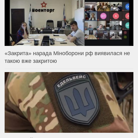
«Закрита» нарада Міноборони рф виявилася не
такою вже закритою