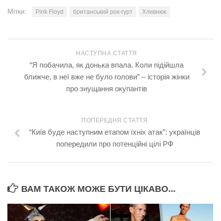
Мітки:
Pink Floyd
британський рок-гурт
Хливнюк
НАСТУПНА СТАТТЯ
“Я побачила, як донька впала. Коли підійшла
ближче, в неї вже не було голови” – історія жінки
про знущання окупантів
ПОПЕРЕДНЯ СТАТТЯ
“Київ буде наступним етапом їхніх атак”: українців
попередили про потенційні цілі РФ
ВАМ ТАКОЖ МОЖЕ БУТИ ЦІКАВО...