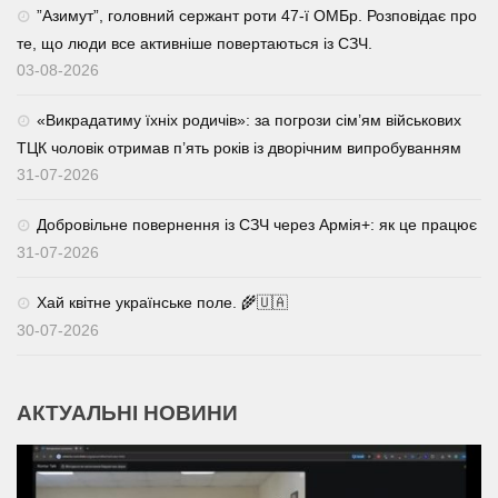
⁨”Азимут”, головний сержант роти 47-ї ОМБр. Розповідає про
те, що люди все активніше повертаються із СЗЧ.
03-08-2026
«Викрадатиму їхніх родичів»: за погрози сім’ям військових
ТЦК чоловік отримав п’ять років із дворічним випробуванням
31-07-2026
Добровільне повернення із СЗЧ через Армія+: як це працює
31-07-2026
Хай квітне українське поле. 🌾🇺🇦
30-07-2026
АКТУАЛЬНІ НОВИНИ