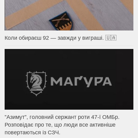
Коли обираєш 92 — завжди у виграші. 🇺🇦
⁨”Азимут”, головний сержант роти 47-ї ОМБр.
Розповідає про те, що люди все активніше
повертаються із СЗЧ.