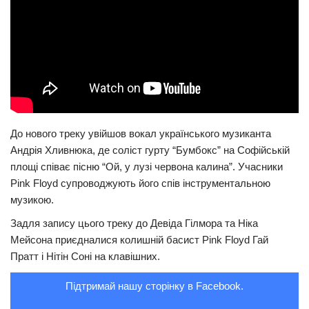
Трагедії
Курйози
Суспільство
Культура
Шоу-біз
До нового треку увійшов вокал українського музиканта
#Війна
Андрія Хливнюка, де соліст гурту “Бумбокс” на Софійській
площі співає пісню “Ой, у лузі червона калина”. Учасники
Pink Floyd супроводжують його спів інструментальною
музикою.
Задля запису цього треку до Девіда Гілмора та Ніка
Мейсона приєдналися колишній басист Pink Floyd Гай
Пратт і Нітін Соні на клавішних.
Підтримай нашу сторінку в Facebook.