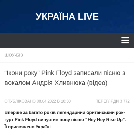
УКРАЇНА LIVE
Україна
ШОУ-БІЗ
Київ
“Ікони року” Pink Floyd записали пісню з
Дніпро
вокалом Андрія Хливнюка (відео)
Львів
Івано-Франківськ
ОПУБЛІКОВАНО 08.04.2022 В 18:30
ПЕРЕГЛЯДИ 3 772
Харків
Вперше за багато років легендарний британський рок-
Донбас
гурт Pink Floyd випустив нову пісню “Hey Hey Rise Up”.
Одеса
Її присвячено Україні.
Схід