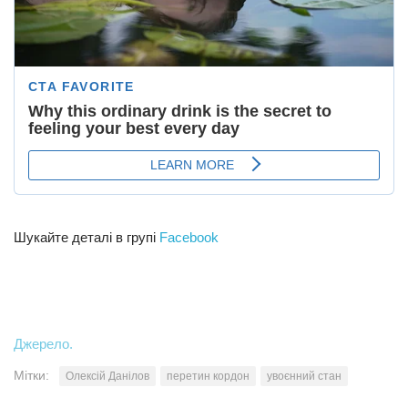
Шукайте деталі в групі
Facebook
Джерело.
Мітки:
Олексій Данілов
перетин кордон
увоєнний стан