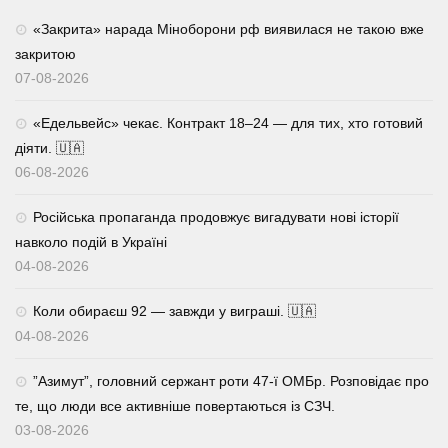
«Закрита» нарада Міноборони рф виявилася не такою вже
закритою
07-08-2026
«Едельвейс» чекає. Контракт 18–24 — для тих, хто готовий
діяти. 🇺🇦
06-08-2026
Російська пропаганда продовжує вигадувати нові історії
навколо подій в Україні
04-08-2026
Коли обираєш 92 — завжди у виграші. 🇺🇦
04-08-2026
⁨”Азимут”, головний сержант роти 47-ї ОМБр. Розповідає про
те, що люди все активніше повертаються із СЗЧ.
03-08-2026