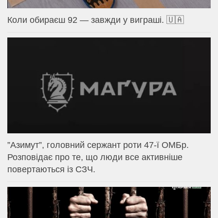
Коли обираєш 92 — завжди у виграші. 🇺🇦
⁨”Азимут”, головний сержант роти 47-ї ОМБр.
Розповідає про те, що люди все активніше
повертаються із СЗЧ.