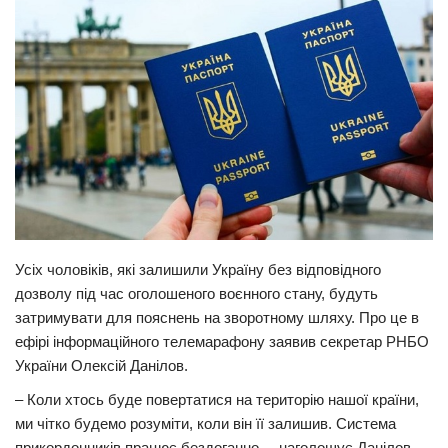
Прикарпаття
Економіка
Політика
Світ
Цікаво
Наука
Технології
Усіх чоловіків, які залишили Україну без відповідного
Історії
дозволу під час оголошеного воєнного стану, будуть
Рецепти
затримувати для пояснень на зворотному шляху. Про це в
ефірі інформаційного телемарафону заявив секретар РНБО
Привітання
України Олексій Данілов.
Здоров’я
– Коли хтось буде повертатися на територію нашої країни,
Події
ми чітко будемо розуміти, коли він її залишив. Система
Кримінал
прикордонників працює бездоганно, – наголошує Данілов.