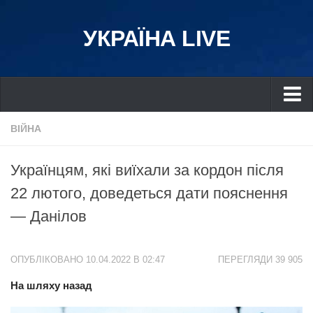
УКРАЇНА LIVE
Україна
ВІЙНА
Київ
Українцям, які виїхали за кордон після
Дніпро
22 лютого, доведеться дати пояснення
Львів
— Данілов
Івано-Франківськ
Харків
ОПУБЛІКОВАНО 10.04.2022 В 02:47
ПЕРЕГЛЯДИ 39 905
Донбас
На шляху назад
Одеса
Схід