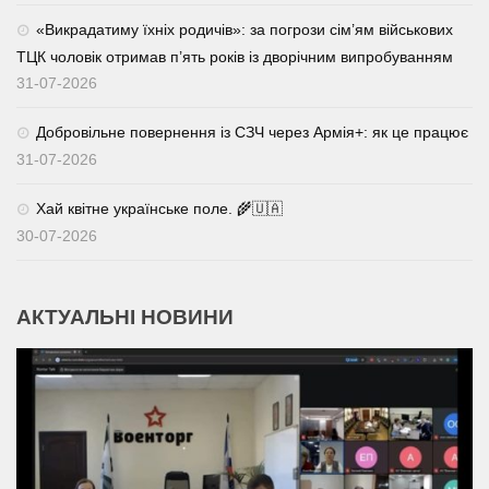
«Викрадатиму їхніх родичів»: за погрози сім’ям військових
ТЦК чоловік отримав п’ять років із дворічним випробуванням
31-07-2026
Добровільне повернення із СЗЧ через Армія+: як це працює
31-07-2026
Хай квітне українське поле. 🌾🇺🇦
30-07-2026
АКТУАЛЬНІ НОВИНИ