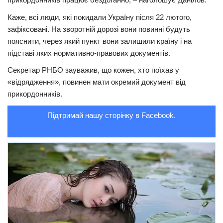
Трагедії
Каже, всі люди, які покидали Україну після 22 лютого,
зафіксовані. На зворотній дорозі вони повинні будуть
Курйози
пояснити, через який пункт вони залишили країну і на
Суспільство
підставі яких нормативно-правових документів.
Культура
Секретар РНБО зауважив, що кожен, хто поїхав у
«відрядження», повинен мати окремий документ від
Шоу-біз
прикордонників.
#Війна
Підтримай нашу сторінку в Facebook.