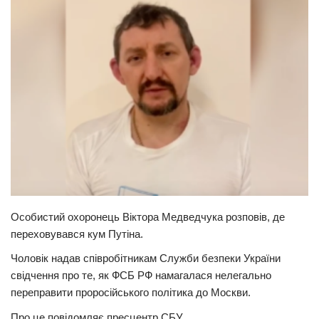
Прикарпаття
Економіка
Політика
Світ
Цікаво
Наука
Технології
Історії
Особистий охоронець Віктора Медведчука розповів, де
Рецепти
переховувався кум Путіна.
Привітання
Чоловік надав співробітникам Служби безпеки України
Здоров’я
свідчення про те, як ФСБ РФ намагалася нелегально
Події
переправити проросійського політика до Москви.
Про це повідомляє пресцентр СБУ.
Кримінал