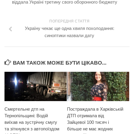
віддала Україні третину свого оборонного бюджету
ПОПЕРЕДНЯ СТАТТЯ
Україну чекає ще одна хвиля похолодання:
синоптики назвали дату
ВАМ ТАКОЖ МОЖЕ БУТИ ЦІКАВО...
Смертельне дтп на
Пострaждaлa в Харківській
Тернопільщині: Водій
ДTП отримала від
виїхав на зустрічну смугу
Зайцевої 100 тисяч і
та зіткнувся з автопоїздом
більше не має жодних