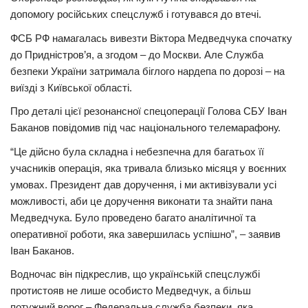
допомогу російських спецслужб і готувався до втечі.
ФСБ РФ намагалась вивезти Віктора Медведчука спочатку
до Придністров’я, а згодом – до Москви. Але Служба
безпеки України затримала біглого нардепа по дорозі – на
виїзді з Київської області.
Про деталі цієї резонансної спецоперації Голова СБУ Іван
Баканов повідомив під час національного телемарафону.
“Це дійсно була складна і небезпечна для багатьох її
учасників операція, яка тривала близько місяця у воєнних
умовах. Президент дав доручення, і ми активізували усі
можливості, аби це доручення виконати та знайти пана
Медведчука. Було проведено багато аналітичної та
оперативної роботи, яка завершилась успішно”, – заявив
Іван Баканов.
Водночас він підкреслив, що українській спецслужбі
протистояв не лише особисто Медведчук, а більш
потужний ворог – Федеральна служба безпеки, яка