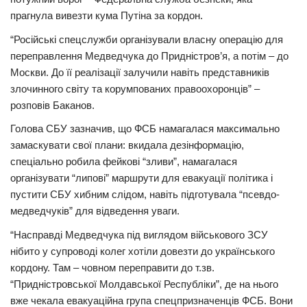
прагнула вивезти кума Путіна за кордон.
“Російські спецслужби організували власну операцію для
переправлення Медведчука до Придністров’я, а потім – до
Москви. До її реалізації залучили навіть представників
злочинного світу та корумпованих правоохоронців” –
розповів Баканов.
Голова СБУ зазначив, що ФСБ намагалася максимально
замаскувати свої плани: вкидала дезінформацію,
спеціально робила фейкові “зливи”, намагалася
організувати “липові” маршрути для евакуації політика і
пустити СБУ хибним слідом, навіть підготувала “псевдо-
медведчуків” для відведення уваги.
“Насправді Медведчука під виглядом військового ЗСУ
нібито у супроводі колег хотіли довезти до українського
кордону. Там – човном переправити до т.зв.
“Придністровської Молдавської Республіки”, де на нього
вже чекала евакуаційна група спецпризначенців ФСБ. Вони