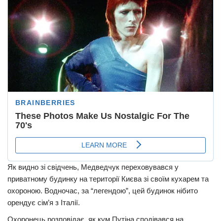
Як видно зі свідчень, Медведчук переховувався у
приватному будинку на території Києва зі своїм кухарем та
охороною. Водночас, за “легендою”, цей будинок нібито
орендує сім’я з Італії.
Охоронець розповідає, як кум Путіна сподівався на