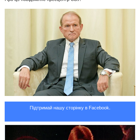
Трагедії
Курйози
Суспільство
Культура
Шоу-біз
#Війна
Підтримай нашу сторінку в Facebook.