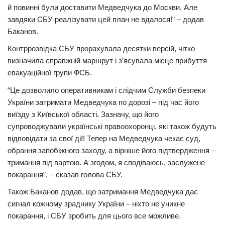
й повинні були доставити Медведчука до Москви. Але
завдяки СБУ реалізувати цей план не вдалося!” – додав
Баканов.
Контррозвідка СБУ прорахувала десятки версій, чітко
визначила справжній маршрут і з’ясувала місце прибуття
евакуаційної групи ФСБ.
“Це дозволило оперативникам і слідчим Служби безпеки
України затримати Медведчука по дорозі – під час його
виїзду з Київської області. Зазначу, що його
супроводжували українські правоохоронці, які також будуть
відповідати за свої дії! Тепер на Медведчука чекає суд,
обрання запобіжного заходу, а вірніше його підтвердження –
тримання під вартою. А згодом, я сподіваюсь, заслужене
покарання”, – сказав голова СБУ.
Також Баканов додав, що затримання Медведчука дає
сигнал кожному зраднику України – ніхто не уникне
покарання, і СБУ зробить для цього все можливе.