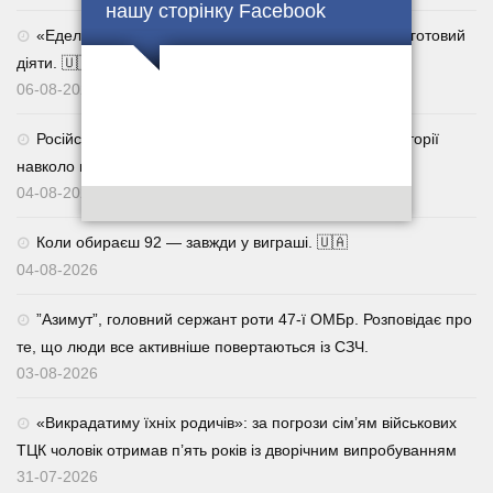
нашу сторінку Facebook
«Едельвейс» чекає. Контракт 18–24 — для тих, хто готовий
діяти. 🇺🇦
06-08-2026
Російська пропаганда продовжує вигадувати нові історії
навколо подій в Україні
04-08-2026
Коли обираєш 92 — завжди у виграші. 🇺🇦
04-08-2026
⁨”Азимут”, головний сержант роти 47-ї ОМБр. Розповідає про
те, що люди все активніше повертаються із СЗЧ.
03-08-2026
«Викрадатиму їхніх родичів»: за погрози сім’ям військових
ТЦК чоловік отримав п’ять років із дворічним випробуванням
31-07-2026