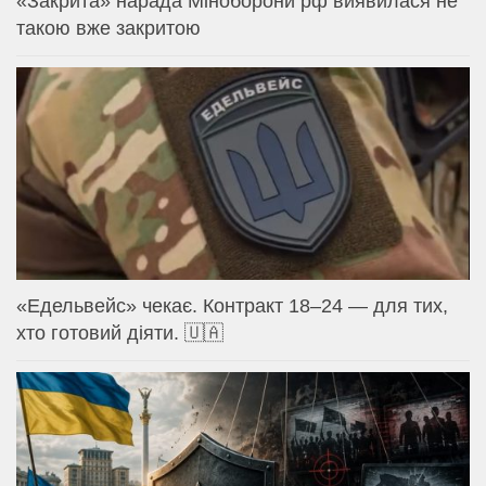
«Закрита» нарада Міноборони рф виявилася не
такою вже закритою
«Едельвейс» чекає. Контракт 18–24 — для тих,
хто готовий діяти. 🇺🇦