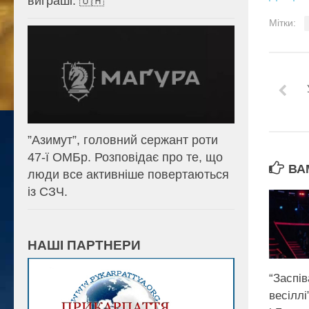
виграші. 🇺🇦
Мітки:
⁨”Азимут”, головний сержант роти
47-ї ОМБр. Розповідає про те, що
ВА
люди все активніше повертаються
із СЗЧ.
НАШІ ПАРТНЕРИ
“Заспів
весіллі