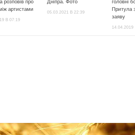
а розповів про
Дніпра. Фото
головні бо
між артистами
Притула 
05.03.2021 В 22:39
заяву
19 В 07:19
14.04.2019 