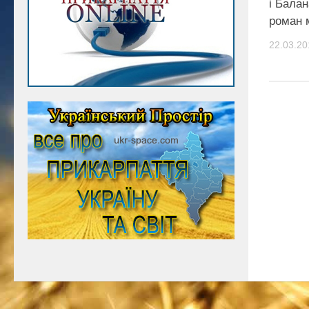
і Балан
роман 
22.03.20