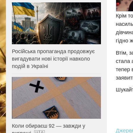
Крім т
насиль
дівчин
гідно 
Російська пропаганда продовжує
Втім, 
вигадувати нові історії навколо
стала 
подій в Україні
тепер 
заявит
Шукайт
Коли обираєш 92 — завжди у
Джере