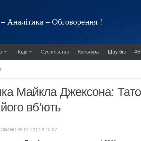
– Аналітика – Обговорення !
о
Події
Суспільство
Культура
Шоу-біз
#В
З
ка Майкла Джексона: Тато
його вб’ють
ОВАНО 25.01.2017 В 10:07