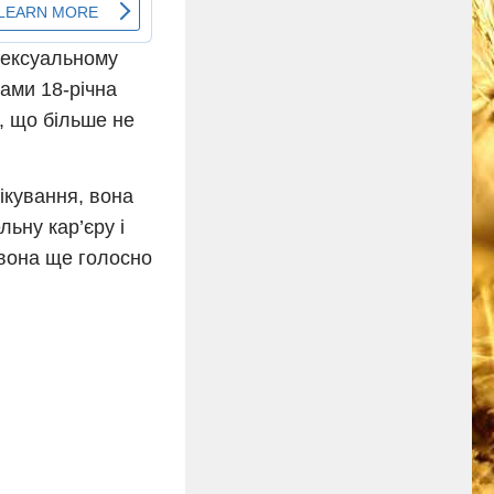
 сексуальному
дами 18-річна
, що більше не
ікування, вона
ьну кар’єру і
о вона ще голосно