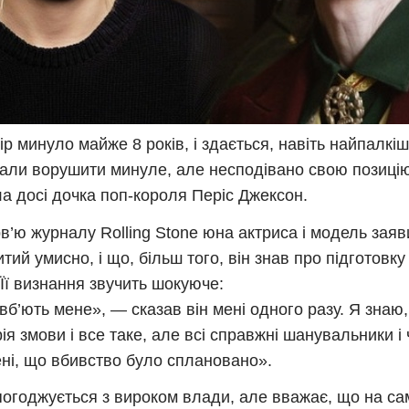
пір минуло майже 8 років, і здається, навіть найпалкі
али ворушити минуле, але несподівано свою позиці
а досі дочка поп-короля Періс Джексон.
рв’ю журналу Rolling Stone юна актриса і модель заяв
итий умисно, і що, більш того, він знав про підготовку
 Її визнання звучить шокуюче:
вб’ють мене», — сказав він мені одного разу. Я знаю,
рія змови і все таке, але всі справжні шанувальники і 
ні, що вбивство було сплановано».
погоджується з вироком влади, але вважає, що на са