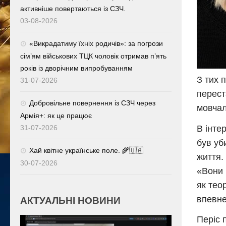
активніше повертаються із СЗЧ.
03-08-2026
«Викрадатиму їхніх родичів»: за погрози
сім’ям військових ТЦК чоловік отримав п’ять
років із дворічним випробуванням
З тих 
31-07-2026
перест
Добровільне повернення із СЗЧ через
мовчал
Армія+: як це працює
В інте
31-07-2026
був уб
Хай квітне українське поле. 🌾🇺🇦
життя.
30-07-2026
«Вони 
як тео
впевне
АКТУАЛЬНІ НОВИНИ
Періс 