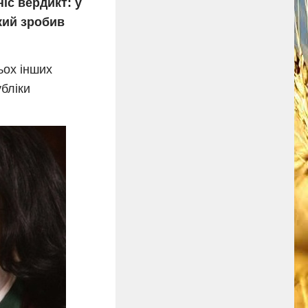
іс вердикт: у
кий зробив
ьох інших
убліки