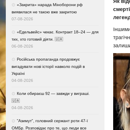
Як від
«Закрита» нарада Міноборони рф
смерт
виявилася не такою вже закритою
леген
07-08-2026
Іншими
«Едельвейс» чекає. Контракт 18–24 — для
трагіч
тих, хто готовий діяти. 🇺🇦
залиши
06-08-2026
Російська пропаганда продовжує
вигадувати нові історії навколо подій в
Україні
04-08-2026
Коли обираєш 92 — завжди у виграші.
🇺🇦
04-08-2026
⁨”Азимут”, головний сержант роти 47-ї
ОМБр. Розповідає про те, що люди все