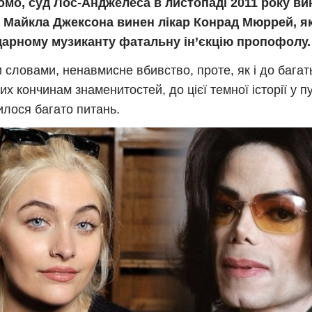
омо, суд Лос-Анджелеса в листопаді 2011 року вин
і Майкла Джексона винен лікар Конрад Мюррей, я
дарному музиканту фатальну ін’єкцію пропофолу.
 словами, ненавмисне вбивство, проте, як і до багат
них кончинам знаменитостей, до цієї темної історії у п
лося багато питань.