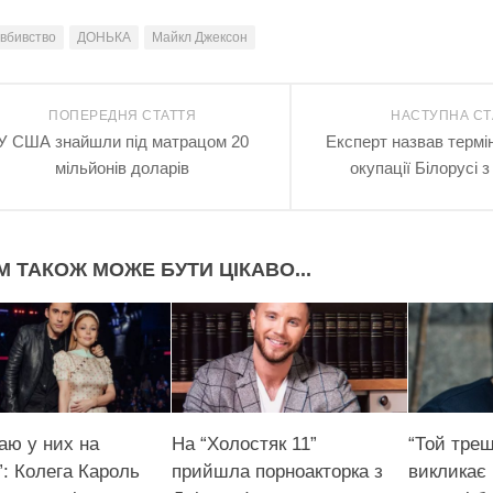
вбивство
ДОНЬКА
Майкл Джексон
ПОПЕРЕДНЯ СТАТТЯ
НАСТУПНА СТ
У США знайшли під матрацом 20
Експерт назвав термі
мільйонів доларів
окупації Білорусі з
М ТАКОЖ МОЖЕ БУТИ ЦІКАВО...
аю у них на
На “Холостяк 11”
“Той треш
”: Колега Кароль
прийшла порноакторка з
викликає 