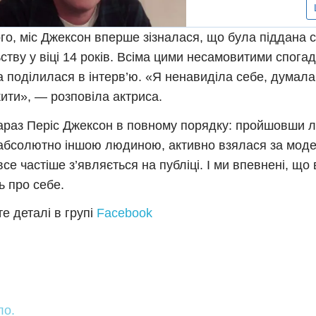
ого, міс Джексон вперше зізналася, що була піддана
ству у віці 14 років. Всіма цими несамовитими спога
а поділилася в інтерв’ю. «Я ненавиділа себе, думала
жити», — розповіла актриса.
зараз Періс Джексон в повному порядку: пройшовши л
абсолютно іншою людиною, активно взялася за модел
все частіше з’являється на публіці. І ми впевнені, щ
ь про себе.
е деталі в групі
Facebook
ло.