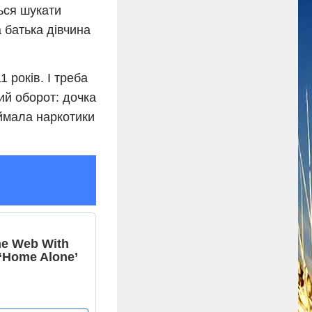
ться шукати
 батька дівчина
 років. І треба
ий оборот: дочка
ймала наркотики