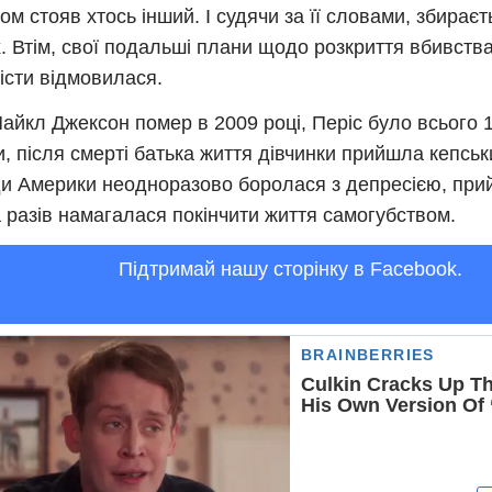
ом стояв хтось інший. І судячи за її словами, збирає
. Втім, свої подальші плани щодо розкриття вбивства
істи відмовилася.
айкл Джексон помер в 2009 році, Періс було всього 11
и, після смерті батька життя дівчинки прийшла кепськ
и Америки неодноразово боролася з депресією, при
ка разів намагалася покінчити життя самогубством.
Підтримай нашу сторінку в Facebook.