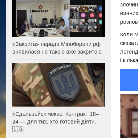
злочин
винних
розпов
Коли М
сказат
«Закрита» нарада Міноборони рф
легенд
виявилася не такою вже закритою
і кіль
«Едельвейс» чекає. Контракт 18–
24 — для тих, хто готовий діяти.
🇺🇦