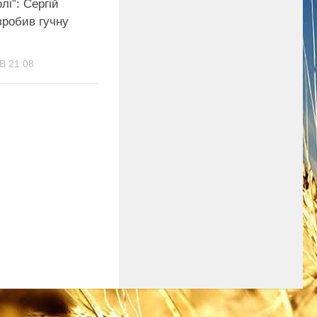
лі”: Сергій
зробив гучну
В 21:08