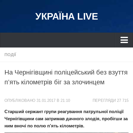
УКРАЇНА LIVE
Україна
ПОДІЇ
Київ
На Чернігівщині поліцейський без взуття
Дніпро
п’ять кілометрів біг за злочинцем
Львів
Івано-Франківськ
ОПУБЛІКОВАНО 31.01.2017 В 21:10
ПЕРЕГЛЯДИ 27 715
Харків
Старший сержант групи реагування патрульної поліції
Донбас
Чернігівщини сам затримав дачного злодія, пробігши за
Одеса
ним вночі по полю п’ять кілометрів.
Схід