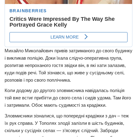
Михайло Миколайович привів затриманого до свого будинку
і викликав поліцію. Доки їхала слідчо-оперативна група,
розпитав непроханого гостя звідки він, в які хати залазив,
куди подів речі. Той зізнався, що живе у сусідньому селі,
розповів і про свого поплічника.
Коли додому до другого зловмисника навідалась поліція
той вже встиг прибігти до свого села і сидів удома. Там його
і затримали. Обоє мають судимості за крадіжки.
Зловмисники зізналися, що попередні крадіжки з дач – теж
їх рук справа. У Тополях злодії залізли в шість будинків,
скільки у сусідніх селах — з’ясовує слідчий. Заброди