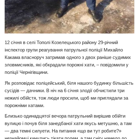
Трагедії
Курйози
Суспільство
Культура
12 січня в селі Тополі Козелецького району 29-річний
інспектор групи реагування патрульної поліції Михайло
Шоу-біз
Какама власноруч затримав одного з двох раніше судимих
зловмисників, які обкрадали порожні хати, – повідомили у
#Війна
поліції Чернігівщини.
Як розповідає поліцейський, біля нашого будинку більшість
сусідів — дачники. В ніч на 6 січня злодії обчистили три
нежилі обійстя, тож люди просили, щоб ми приглядали за
порожніми хатами.
Близько одинадцятої вечора патрульний вирішив обійти
вулицю і почув біля занедбаної хати якусь метушню, а там
— два темні силуети. На питання «що ви тут робите?»
незнайомці кинулись тікати полем, а там снігу намело до