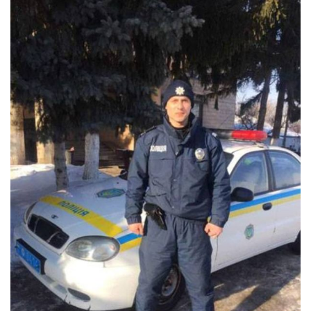
Прикарпаття
Економіка
Політика
Світ
Цікаво
Наука
Технології
Історії
Рецепти
Привітання
Здоров’я
Події
Кримінал