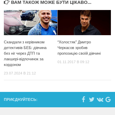
ВАМ ТАКОЖ МОЖЕ БУТИ ЦІКАВО...
Скандали з керівником
“Холостяк” Дмитро
детективів БЕБ: дівчина
Черкасов зробив
без ніг через ДТП та
пропозицію своїй дівчині
лакшері-відпочинок за
01.11.2017 В 09:12
кордоном
23.07.2024 В 21:12
ПРИЄДНУЙТЕСЬ: