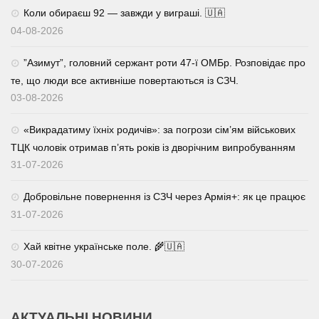
Коли обираєш 92 — завжди у виграші. 🇺🇦
04-08-2026
⁨”Азимут”, головний сержант роти 47-ї ОМБр. Розповідає про
те, що люди все активніше повертаються із СЗЧ.
03-08-2026
«Викрадатиму їхніх родичів»: за погрози сім’ям військових
ТЦК чоловік отримав п’ять років із дворічним випробуванням
31-07-2026
Добровільне повернення із СЗЧ через Армія+: як це працює
31-07-2026
Хай квітне українське поле. 🌾🇺🇦
30-07-2026
АКТУАЛЬНІ НОВИНИ