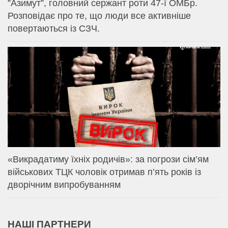
⁨”Азимут”, головний сержант роти 47-ї ОМБр.
Розповідає про те, що люди все активніше
повертаються із СЗЧ.
«Викрадатиму їхніх родичів»: за погрози сім’ям
військових ТЦК чоловік отримав п’ять років із
дворічним випробуванням
НАШІ ПАРТНЕРИ