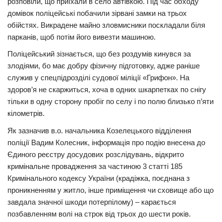
розповіли, що приїхали в село автівкою. Під час обходу
домівок поліцейські побачили зірвані замки на трьох
обійстях. Викрадене майно зловмисники поскладали біля
парканів, щоб потім його вивезти машиною.
Поліцейський зізнається, що без роздумів кинувся за
злодіями, бо має добру фізичну підготовку, адже раніше
служив у спецпідрозділі судової міліції «Грифон». На
здоров’я не скаржиться, хоча в одних шкарпетках по снігу
тільки в одну сторону пробіг по селу і по полю близько п’яти
кілометрів.
Як зазначив в.о. начальника Козелецького відділення
поліції Вадим Колесник, інформація про подію внесена до
Єдиного реєстру досудових розслідувань, відкрито
кримінальне провадження за частиною 3 статті 185
Кримінального кодексу України (крадіжка, поєднана з
проникненням у житло, інше приміщення чи сховище або що
завдала значної шкоди потерпілому) – карається
позбавленням волі на строк від трьох до шести років.