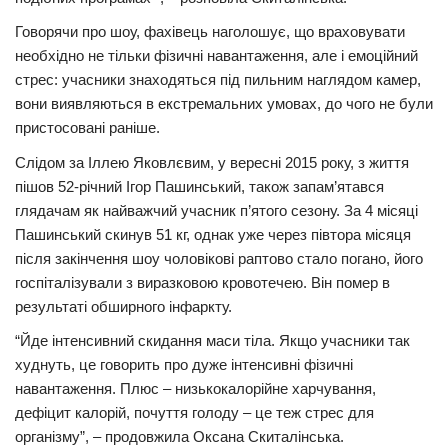
Говорячи про шоу, фахівець наголошує, що враховувати
необхідно не тільки фізичні навантаження, але і емоційний
стрес: учасники знаходяться під пильним наглядом камер,
вони виявляються в екстремальних умовах, до чого не були
пристосовані раніше.
Слідом за Іллею Яковлєвим, у вересні 2015 року, з життя
пішов 52-річний Ігор Пашинський, також запам’ятався
глядачам як найважчий учасник п’ятого сезону. За 4 місяці
Пашинський скинув 51 кг, однак уже через півтора місяця
після закінчення шоу чоловікові раптово стало погано, його
госпіталізували з виразковою кровотечею. Він помер в
результаті обширного інфаркту.
“Йде інтенсивний скидання маси тіла. Якщо учасники так
худнуть, це говорить про дуже інтенсивні фізичні
навантаження. Плюс – низькокалорійне харчування,
дефіцит калорій, почуття голоду – це теж стрес для
організму”, – продовжила Оксана Скиталінська.