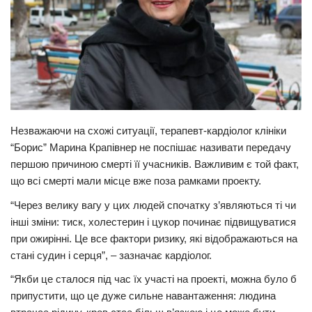
Незважаючи на схожі ситуації, терапевт-кардіолог клініки
“Борис” Марина Крапівнер не поспішає називати передачу
першою причиною смерті її учасників. Важливим є той факт,
що всі смерті мали місце вже поза рамками проекту.
“Через велику вагу у цих людей спочатку з’являються ті чи
інші зміни: тиск, холестерин і цукор починає підвищуватися
при ожирінні. Це все фактори ризику, які відображаються на
стані судин і серця”, – зазначає кардіолог.
“Якби це сталося під час їх участі на проекті, можна було б
припустити, що це дуже сильне навантаження: людина