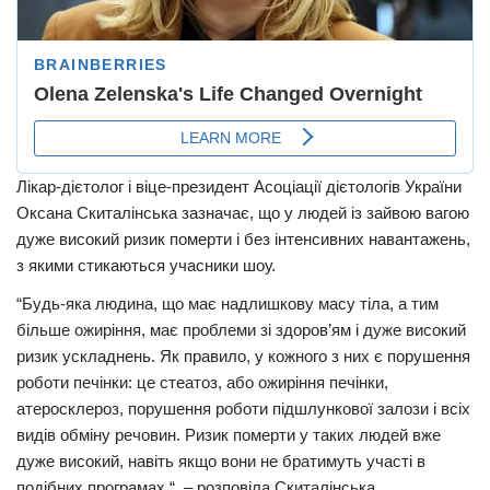
Лікар-дієтолог і віце-президент Асоціації дієтологів України
Оксана Скиталінська зазначає, що у людей із зайвою вагою
дуже високий ризик померти і без інтенсивних навантажень,
з якими стикаються учасники шоу.
“Будь-яка людина, що має надлишкову масу тіла, а тим
більше ожиріння, має проблеми зі здоров’ям і дуже високий
ризик ускладнень. Як правило, у кожного з них є порушення
роботи печінки: це стеатоз, або ожиріння печінки,
атеросклероз, порушення роботи підшлункової залози і всіх
видів обміну речовин. Ризик померти у таких людей вже
дуже високий, навіть якщо вони не братимуть участі в
подібних програмах “, – розповіла Скиталінська.