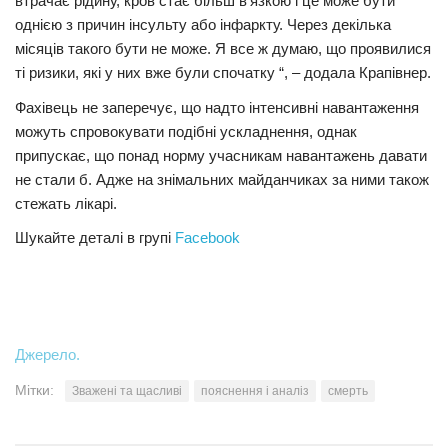
втрачає рідину, кров стає більш в’язкою і це може бути
однією з причин інсульту або інфаркту. Через декілька
місяців такого бути не може. Я все ж думаю, що проявилися
ті ризики, які у них вже були спочатку “, – додала Крапівнер.
Фахівець не заперечує, що надто інтенсивні навантаження
можуть спровокувати подібні ускладнення, однак
припускає, що понад норму учасникам навантажень давати
не стали б. Адже на знімальних майданчиках за ними також
стежать лікарі.
Шукайте деталі в групі
Facebook
Джерело.
Мітки:
Зважені та щасливі
пояснення і аналіз
смерть