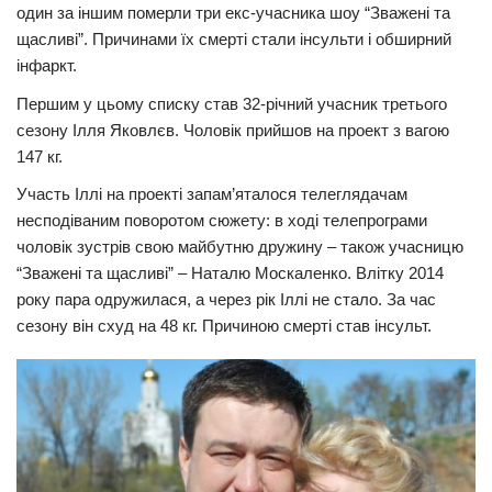
один за іншим померли три екс-учасника шоу “Зважені та
Трагедії
щасливі”. Причинами їх смерті стали інсульти і обширний
інфаркт.
Курйози
Першим у цьому списку став 32-річний учасник третього
Суспільство
сезону Ілля Яковлєв. Чоловік прийшов на проект з вагою
Культура
147 кг.
Шоу-біз
Участь Іллі на проекті запам’яталося телеглядачам
несподіваним поворотом сюжету: в ході телепрограми
#Війна
чоловік зустрів свою майбутню дружину – також учасницю
“Зважені та щасливі” – Наталю Москаленко. Влітку 2014
року пара одружилася, а через рік Іллі не стало. За час
сезону він схуд на 48 кг. Причиною смерті став інсульт.