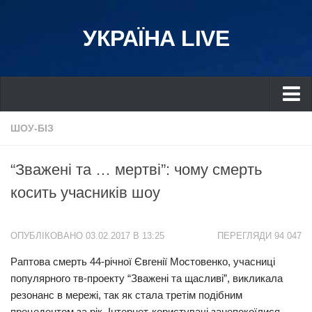
УКРАЇНА LIVE
Україна
ШОУ-БІЗ
Київ
“Зважені та … мертві”: чому смерть
Дніпро
косить учасників шоу
Львів
Івано-Франківськ
ОПУБЛІКОВАНО 03.02.2017 В 13:25
ПЕРЕГЛЯДИ 94 047
Харків
Раптова смерть 44-річної Євгенії Мостовенко, учасниці
Донбас
популярного тв-проекту “Зважені та щасливі”, викликала
Одеса
резонанс в мережі, так як стала третім подібним
Схід
прецедентом за рік. Інтернет-користувачі занепокоїлися