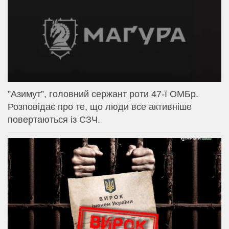
⁨”Азимут”, головний сержант роти 47-ї ОМБр.
Розповідає про те, що люди все активніше
повертаються із СЗЧ.