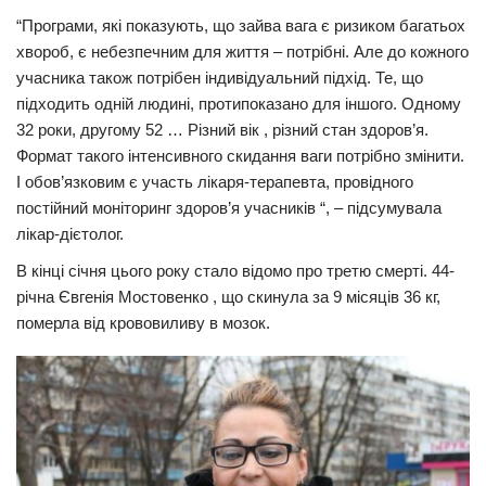
“Програми, які показують, що зайва вага є ризиком багатьох
хвороб, є небезпечним для життя – потрібні. Але до кожного
учасника також потрібен індивідуальний підхід. Те, що
підходить одній людині, протипоказано для іншого. Одному
32 роки, другому 52 … Різний вік , різний стан здоров’я.
Формат такого інтенсивного скидання ваги потрібно змінити.
І обов’язковим є участь лікаря-терапевта, провідного
постійний моніторинг здоров’я учасників “, – підсумувала
лікар-дієтолог.
В кінці січня цього року стало відомо про третю смерті. 44-
річна Євгенія Мостовенко , що скинула за 9 місяців 36 кг,
померла від крововиливу в мозок.