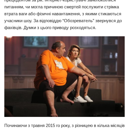
питанням, чи могла причиною смертей послужити стрімка
Прикарпаття
втрата ваги або фізичні навантаження, з якими стикаються
Економіка
учасники шоу. За відповіддю “Обозреватель” звернувся до
фахівців. Думки з цього приводу розходяться.
Політика
Світ
Цікаво
Наука
Технології
Історії
Рецепти
Привітання
Здоров’я
Події
Починаючи з травня 2015 го року, з різницею в кілька місяців
Кримінал