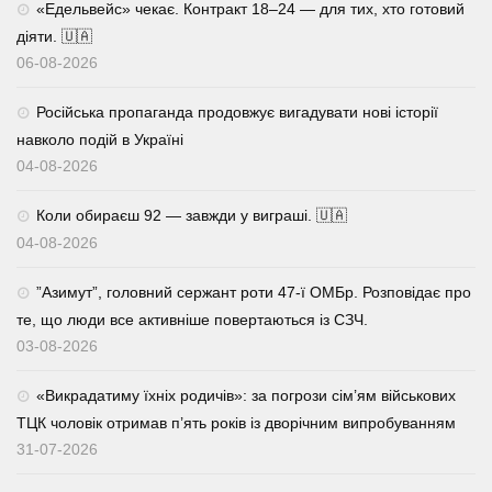
«Едельвейс» чекає. Контракт 18–24 — для тих, хто готовий
діяти. 🇺🇦
06-08-2026
Російська пропаганда продовжує вигадувати нові історії
навколо подій в Україні
04-08-2026
Коли обираєш 92 — завжди у виграші. 🇺🇦
04-08-2026
⁨”Азимут”, головний сержант роти 47-ї ОМБр. Розповідає про
те, що люди все активніше повертаються із СЗЧ.
03-08-2026
«Викрадатиму їхніх родичів»: за погрози сім’ям військових
ТЦК чоловік отримав п’ять років із дворічним випробуванням
31-07-2026