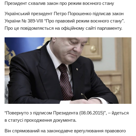
Президент схвалив закон про режим воєнного стану
Прикарпаття
Український президент Петро Порошенко підписав закон
Економіка
України № 389-VIII “Про правовий режим воєнного стану”.
Про це повідомляється на офіційному сайті парламенту.
Політика
Світ
Цікаво
Наука
Технології
Історії
Рецепти
Привітання
“Повернуто з підписом Президента (08.06.2015)”, – йдеться
Здоров’я
в статусі проходження документа.
Події
Він спрямований на законодавче врегулювання правового
Кримінал