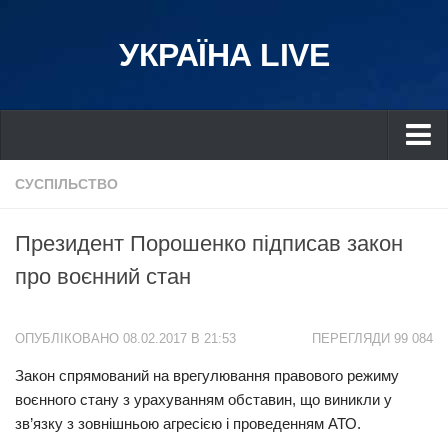
УКРАЇНА LIVE
Україна
СУСПІЛЬСТВО
Київ
Президент Порошенко підписав закон
Дніпро
про воєнний стан
Львів
Івано-Франківськ
ОПУБЛІКОВАНО 08.02.2017 В 21:53
ПЕРЕГЛЯДИ 99 084
Харків
Закон спрямований на врегулювання правового режиму
Донбас
воєнного стану з урахуванням обставин, що виникли у
Одеса
зв’язку з зовнішньою агресією і проведенням АТО.
Схід