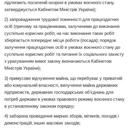
підлягають посиленій охороні в умовах воєнного стану,
затверджується Кабінетом Міністрів України);
2) запровадження трудової повинності для працездатних
осіб (причому за працівниками, залученими до виконання
суспільно корисних робіт, на час виконання таких робіт
зберігається попереднє місце роботи (посада); порядок
залучення працездатних осіб в умовах воєнного стану до
суспільно корисних робіт та питання їх соціального захисту
з урахуванням вимог закону визначаються Кабінетом
Міністрів України);
3) примусове відчуження майна, що перебуває у приватній
або комунальній власності, вилучення майна державних
підприємств, державних господарських об’єднань для
потреб держави в умовах правового режиму воєнного стану
в установленому законом порядку;
4) заборона проведення мирних зборів, мітингів, походів і
демонстрацій, інших масових заходів;