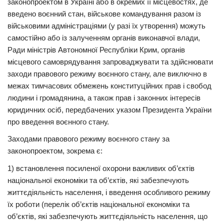
законопроектом в Україні або в окремих її місцевостях, де
введено воєнний стан, військове командування разом із
військовими адміністраціями (у разі їх утворення) можуть
самостійно або із залученням органів виконавчої влади,
Ради міністрів Автономної Республіки Крим, органів
місцевого самоврядування запроваджувати та здійснювати
заходи правового режиму воєнного стану, але виключно в
межах тимчасових обмежень конституційних прав і свобод
людини і громадянина, а також прав і законних інтересів
юридичних осіб, передбачених указом Президента України
про введення воєнного стану.
Заходами правового режиму воєнного стану за
законопроектом, зокрема є:
1) встановлення посиленої охорони важливих об’єктів
національної економіки та об’єктів, які забезпечують
життєдіяльність населення, і введення особливого режиму
їх роботи (перелік об’єктів національної економіки та
об’єктів, які забезпечують життєдіяльність населення, що