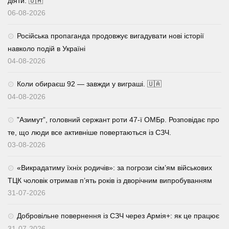
діяти. 🇺🇦
06-08-2026
Російська пропаганда продовжує вигадувати нові історії
навколо подій в Україні
04-08-2026
Коли обираєш 92 — завжди у виграші. 🇺🇦
04-08-2026
⁨”Азимут”, головний сержант роти 47-ї ОМБр. Розповідає про
те, що люди все активніше повертаються із СЗЧ.
03-08-2026
«Викрадатиму їхніх родичів»: за погрози сім’ям військових
ТЦК чоловік отримав п’ять років із дворічним випробуванням
31-07-2026
Добровільне повернення із СЗЧ через Армія+: як це працює
31-07-2026