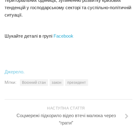
територіальних одиниць, зупиненню розвитку кризових
тенденцій у господарському секторі та суспільно-політичній
ситуації.
Шукайте деталі в групі
Facebook
Джерело.
Мітки:
Воєнний стан
закон
президент
НАСТУПНА СТАТТЯ
Соцмережі підкорило відео втечі малюка через
“грати”