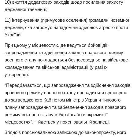
10) вжиття додаткових заходів щодо посилення захисту
державної таємниці;
11) інтернування (примусове оселення) громадян іноземної
держави, яка загрожує нападом чи здійснює агресію проти
України.
При цьому у місцевостях, де ведуться бойові дії,
запровадження та здійснення заходів правового режиму
воєнного стану покладається безпосередньо на військове
командування та військові адміністрації (у разі їх
утворення).
“Передбачається, що запровадження та здійснення заходів
правового режиму воєнного стану провадиться відповідно
до затвердженого Кабінетом міністрів України типового
плану запровадження та забезпечення заходів правового
режиму воєнного стану в Україні або в окремих її
місцевостях”, – йдеться у пояснювальній записці.
Згідно з пояснювальною запискою до законопроекту, його