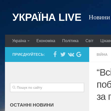
УКРАЇНА LIVE
Новини 
Україна
Економіка
Політика
Світ
Цікав
ПРИЄДНУЙТЕСЬ:
ВІЙНА
“Вс
поб
за 
ОСТАННІ НОВИНИ