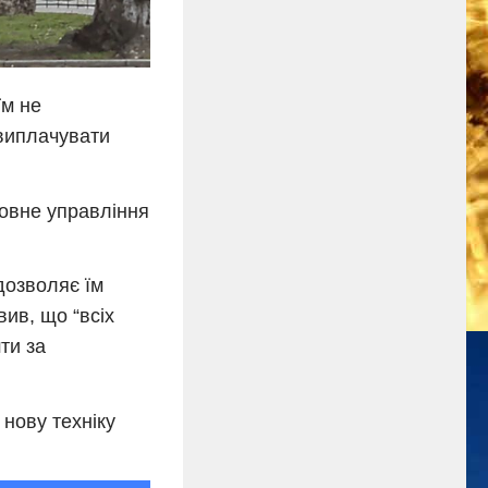
їм не
 виплачувати
ловне управління
дозволяє їм
вив, що “всіх
ти за
 нову техніку