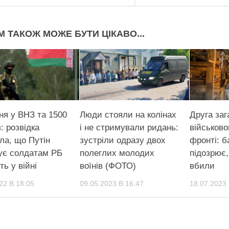
М ТАКОЖ МОЖЕ БУТИ ЦІКАВО...
ня у ВНЗ та 1500
Люди стояли на колінах
Друга заг
: розвідка
і не стримували ридань:
військово
ла, що Путін
зустріли одразу двох
фронті: б
ує солдатам РБ
полеглих молодих
підозрює
ть у війні
воїнів (ФОТО)
вбили
22 В 18:05
09.05.2023 В 16:47
18.07.2023 