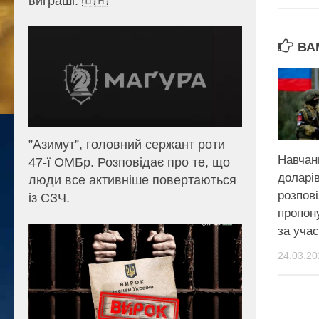
виграші. 🇺🇦
ВА
⁨”Азимут”, головний сержант роти
Навчан
47-ї ОМБр. Розповідає про те, що
доларів
люди все активніше повертаються
розпові
із СЗЧ.
пропон
за учас
24.03.20