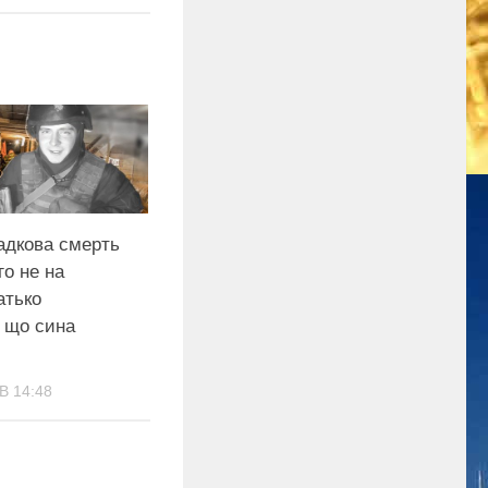
адкова смерть
го не на
атько
, що сина
В 14:48