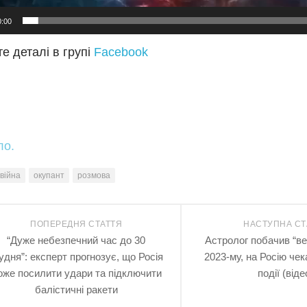
0:00
е деталі в групі
Facebook
ло.
війна
окупант
розмова
ПОПЕРЕДНЯ СТАТТЯ
НАСТУПНА СТ
“Дуже небезпечний час до 30
Астролог побачив “ве
удня”: експерт прогнозує, що Росія
2023-му, на Росію че
оже посилити удари та підключити
події (віде
балістичні ракети