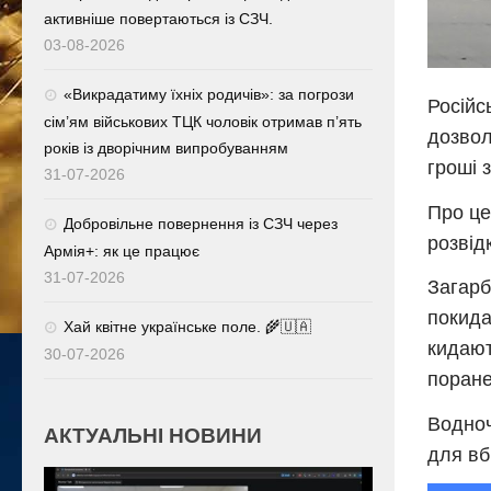
активніше повертаються із СЗЧ.
03-08-2026
«Викрадатиму їхніх родичів»: за погрози
Російс
сім’ям військових ТЦК чоловік отримав п’ять
дозвол
років із дворічним випробуванням
гроші 
31-07-2026
Про це
Добровільне повернення із СЗЧ через
розвід
Армія+: як це працює
31-07-2026
Загарб
покида
Хай квітне українське поле. 🌾🇺🇦
кидают
30-07-2026
поране
Водноч
АКТУАЛЬНІ НОВИНИ
для вб