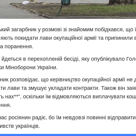
ький загарбник у розмові зі знайомим побідкався, що 
яють покидати лави окупаційної армії та припинили
за поранення.
 йдеться в перехопленій бесіді, яку опублікувало Го
ки Міноборони України.
ник розповідає, що керівництво окупаційної армії не 
ти лави та змушує укладати контракти. Також він зая
ь нах**”, оскільки їм відмовляються виплачувати кош
ння.
ас росіянин радіє, бо їм невдовзі повинні відправити
ивств українців.