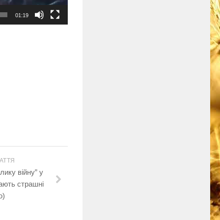
01:19
АТТЯ
лику війну” у
кають страшні
о)