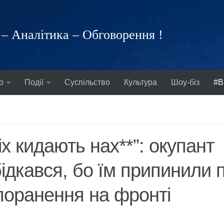
– Аналітика – Обговорення !
о
Події
Суспільство
Культура
Шоу-біз
#В
іх кидають нах**”: окупант
ідкався, бо їм припинили 
поранення на фронті