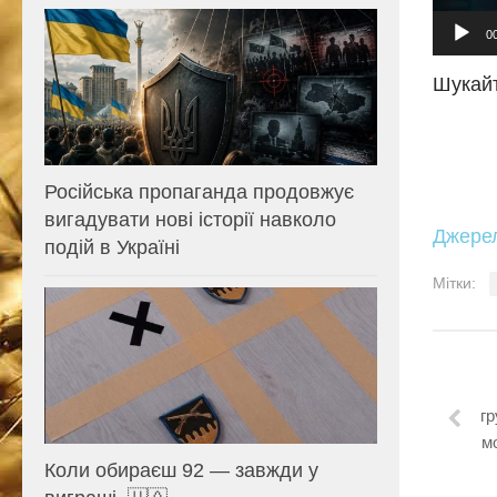
0
Шукайт
Російська пропаганда продовжує
вигадувати нові історії навколо
Джере
подій в Україні
Мітки:
гр
м
Коли обираєш 92 — завжди у