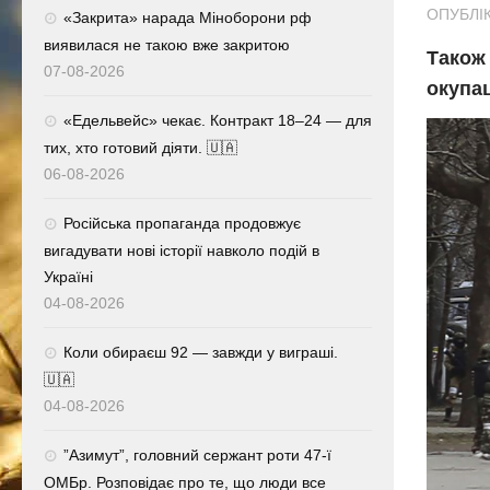
ОПУБЛІК
«Закрита» нарада Міноборони рф
виявилася не такою вже закритою
Також
07-08-2026
окупа
«Едельвейс» чекає. Контракт 18–24 — для
тих, хто готовий діяти. 🇺🇦
06-08-2026
Російська пропаганда продовжує
вигадувати нові історії навколо подій в
Україні
04-08-2026
Коли обираєш 92 — завжди у виграші.
🇺🇦
04-08-2026
⁨”Азимут”, головний сержант роти 47-ї
ОМБр. Розповідає про те, що люди все