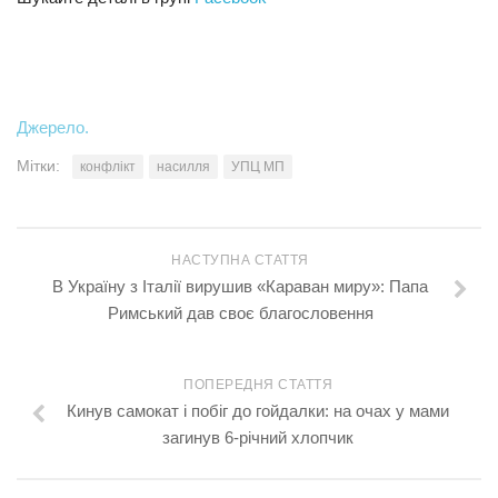
Джерело.
Мітки:
конфлікт
насилля
УПЦ МП
НАСТУПНА СТАТТЯ
В Україну з Італії вирушив «Караван миру»: Папа
Римський дав своє благословення
ПОПЕРЕДНЯ СТАТТЯ
Кинув самокат і побіг до гойдалки: на очах у мами
загинув 6-річний хлопчик