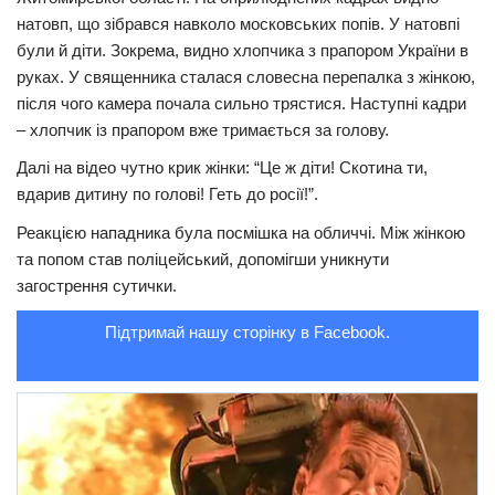
натовп, що зібрався навколо московських попів. У натовпі
Трагедії
були й діти. Зокрема, видно хлопчика з прапором України в
Курйози
руках. У священника сталася словесна перепалка з жінкою,
після чого камера почала сильно трястися. Наступні кадри
Суспільство
– хлопчик із прапором вже тримається за голову.
Культура
Далі на відео чутно крик жінки: “Це ж діти! Скотина ти,
Шоу-біз
вдарив дитину по голові! Геть до росії!”.
#Війна
Реакцією нападника була посмішка на обличчі. Між жінкою
та попом став поліцейський, допомігши уникнути
загострення сутички.
Підтримай нашу сторінку в Facebook.