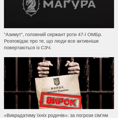
⁨”Азимут”, головний сержант роти 47-ї ОМБр.
Розповідає про те, що люди все активніше
повертаються із СЗЧ.
«Викрадатиму їхніх родичів»: за погрози сім’ям