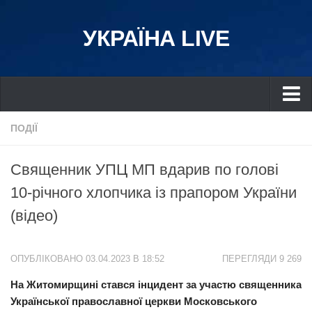
УКРАЇНА LIVE
Україна
ПОДІЇ
Київ
Священник УПЦ МП вдарив по голові
Дніпро
10-річного хлопчика із прапором України
Львів
(відео)
Івано-Франківськ
Харків
ОПУБЛІКОВАНО 03.04.2023 В 18:52
ПЕРЕГЛЯДИ 9 269
Донбас
На Житомирщині стався інцидент за участю священника
Одеса
Української православної церкви Московського
Схід