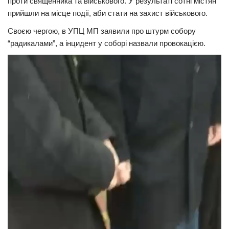
проти священника та військового. У результаті сотні містян
прийшли на місце події, аби стати на захист військового.
Своєю чергою, в УПЦ МП заявили про штурм собору
“радикалами”, а інцидент у соборі назвали провокацією.
Відеопрогравач