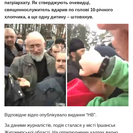
патріархату. Як стверджують очевидці,
Прикарпаття
священнослужитель вдарив по голові 10-річного
хлопчика, а ще одну дитину – штовхнув.
Економіка
Політика
Світ
Цікаво
Наука
Технології
Історії
Рецепти
Привітання
Здоров’я
Відповідне відео опублікувало видання “НВ”.
Події
За даними журналістів, подія сталася у місті Іршанськ
Житомирської області. На оприлюднених кадрах видно
Кримінал