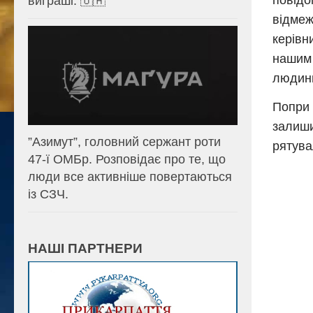
повідо
виграші. 🇺🇦
відмеж
керівн
нашим 
людини
Попри 
залиши
⁨”Азимут”, головний сержант роти
рятува
47-ї ОМБр. Розповідає про те, що
люди все активніше повертаються
із СЗЧ.
НАШІ ПАРТНЕРИ