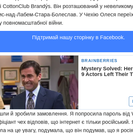
і CottonClub Brandýs. Він розташований у невеликому
с-над-Лабем-Стара-Болеслав. У Чехію Олеся переїх
у повномасштабної війни.
Підтримай нашу сторінку в Facebook.
ли й зробили замовлення. Я попросила пароль від W
фіціант чех відповів, що інтернет є тільки російський.
ла на це увагу, подумала, що він подумав, що я росі