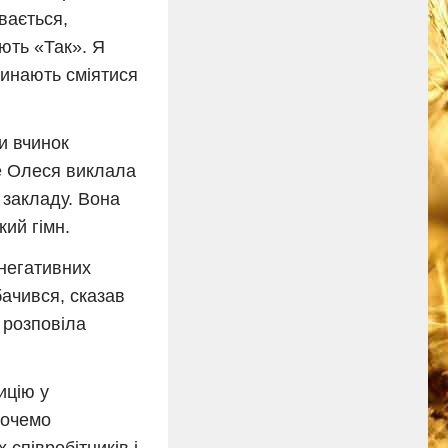
вається,
ають «Так». Я
чинають сміятися
и вчинок
ше Олеся виклала
 закладу. Вона
кий гімн.
 негативних
бачився, сказав
– розповіла
ицію у
хочемо