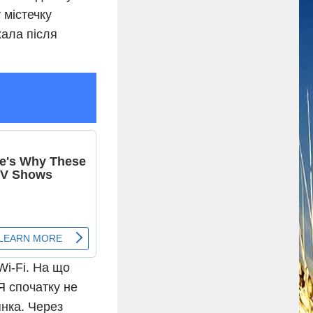
 містечку
ала після
i-Fi. На що
 Я спочатку не
янка. Через