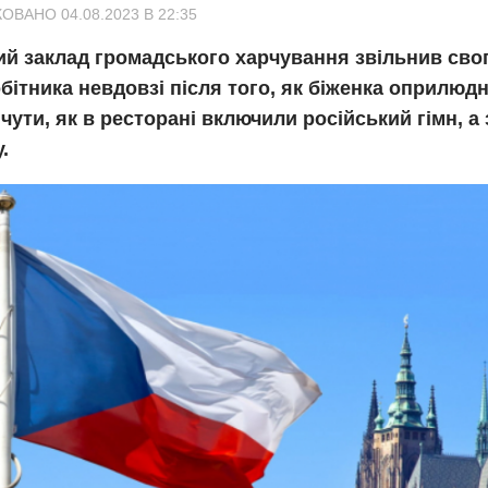
ОВАНО 04.08.2023 В 22:35
ий заклад громадського харчування звільнив сво
бітника невдовзі після того, як біженка оприлюдн
чути, як в ресторані включили російський гімн, а 
.