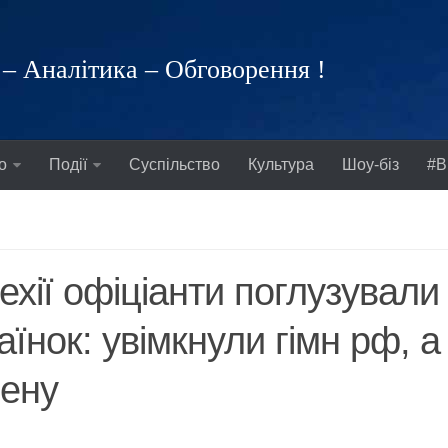
– Аналітика – Обговорення !
о
Події
Суспільство
Культура
Шоу-біз
#В
ехії офіціанти поглузували
аїнок: увімкнули гімн рф, а
ену