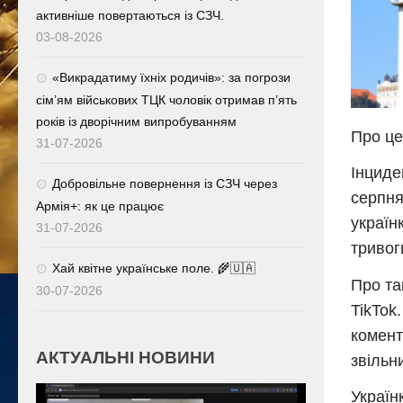
активніше повертаються із СЗЧ.
03-08-2026
«Викрадатиму їхніх родичів»: за погрози
сім’ям військових ТЦК чоловік отримав п’ять
років із дворічним випробуванням
Про це
31-07-2026
Інциде
Добровільне повернення із СЗЧ через
серпня
Армія+: як це працює
україн
31-07-2026
тривог
Хай квітне українське поле. 🌾🇺🇦
Про та
30-07-2026
TikTok
комент
АКТУАЛЬНІ НОВИНИ
звільн
Україн