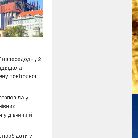
ї напередодні, 2
відвідала
ену повітряної
розповіла у
нівних
 у дівчини й
 пообідати у