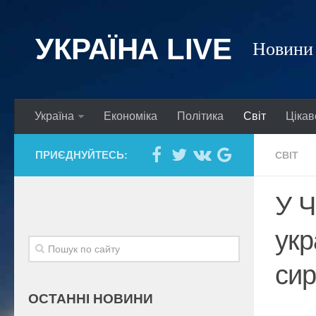
УКРАЇНА LIVE
Новини 
Україна
Економіка
Політика
Світ
Цікав
ПРИЄДНУЙТЕСЬ:
СВІТ
У Ч
укр
сир
ОСТАННІ НОВИНИ