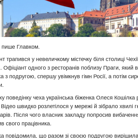
 пише Главком.
нт трапився у невеличкому містечку біля столиці Чехі
. Офіціант одного з ресторанів поблизу Праги, який 
ка з подругою, спершу увімкнув гімн Росії, а потім сир
и.
ку поведінку чеха українська біженка Олеся Кошілка 
. Відео швидко розлетілося у мережі й зібрало хвилі г
арів. Після чого власник закладу попросив вибачення
ив свого працівника.
ка повідомила, що разом зі своєю подругою вирішила