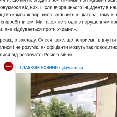
мити, що ми не згодні з політичними поглядами наших 
овуємося від них. Після вчорашнього інциденту в на
ицтво компанії вирішило звільнити ініціатора, тому ві
співробітником. Ми також не згодні з порушенням пр
, яке відбувається проти України».
реакцію закладу, Олеся каже, що неприємні відчуття 
лися і не розуміє, як офіціанти можуть так поводитис
лися від розпочатої Росією війни.