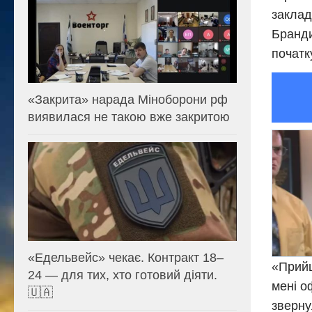
заклад
Бранди
початк
«Закрита» нарада Міноборони рф
виявилася не такою вже закритою
«Едельвейс» чекає. Контракт 18–
«Прийш
24 — для тих, хто готовий діяти.
мені о
🇺🇦
зверну