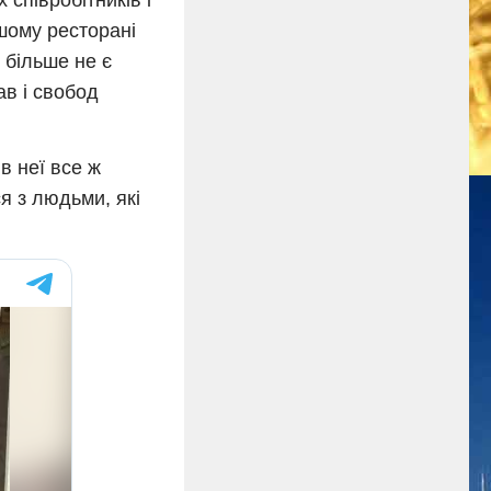
співробітників і
шому ресторані
н більше не є
ав і свобод
в неї все ж
я з людьми, які