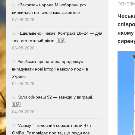
ОПУБЛІК
«Закрита» нарада Міноборони рф
виявилася не такою вже закритою
Чеськ
07-08-2026
співро
якому 
«Едельвейс» чекає. Контракт 18–24 — для
тих, хто готовий діяти. 🇺🇦
сирену
06-08-2026
Російська пропаганда продовжує
вигадувати нові історії навколо подій в
Україні
04-08-2026
Коли обираєш 92 — завжди у виграші.
🇺🇦
04-08-2026
⁨”Азимут”, головний сержант роти 47-ї
ОМБр. Розповідає про те, що люди все