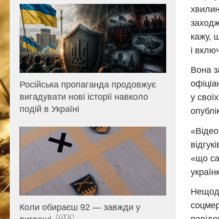
хвилин
заходж
кажу, 
і вклю
Вона з
офіціа
Російська пропаганда продовжує
вигадувати нові історії навколо
у свої
подій в Україні
опублі
«Відео
відгук
«що са
україн
Нещода
соцмер
Коли обираєш 92 — завжди у