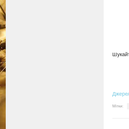
Шукайт
Джере
Мітки: