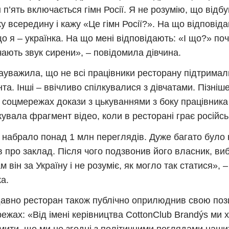
 п’ять включається гімн Росії. Я не розумію, що відбу
у всередину і кажу «Це гімн Росії?». На що відповід
що я – українка. На що мені відповідають: «І що?» по
чають звук сирени», – повідомила дівчина.
ауважила, що не всі працівники ресторану підтримал
нта. Інші – ввічливо спілкувалися з дівчатами. Пізні
х соцмережах докази з цькуваннями з боку працівника
кувала фрагмент відео, коли в ресторані грає російсь
 набрало понад 1 млн переглядів. Дуже багато було
ів про заклад. Після чого подзвонив його власник, ви
м він за Україну і не розуміє, як могло так статися», 
ка.
вно ресторан також публічно оприлюднив свою поз
ежах: «Від імені керівництва CottonClub Brandýs ми 