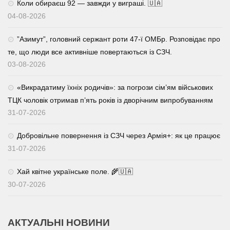
Коли обираєш 92 — завжди у виграші. 🇺🇦
04-08-2026
⁨”Азимут”, головний сержант роти 47-ї ОМБр. Розповідає про
те, що люди все активніше повертаються із СЗЧ.
03-08-2026
«Викрадатиму їхніх родичів»: за погрози сім’ям військових
ТЦК чоловік отримав п’ять років із дворічним випробуванням
31-07-2026
Добровільне повернення із СЗЧ через Армія+: як це працює
31-07-2026
Хай квітне українське поле. 🌾🇺🇦
30-07-2026
АКТУАЛЬНІ НОВИНИ