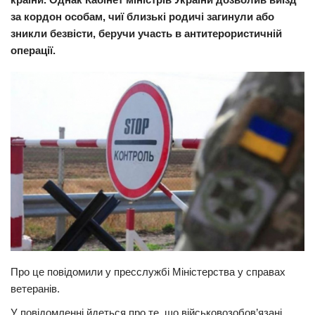
за кордон особам, чиї близькі родичі загинули або
Прикарпаття
зникли безвісти, беручи участь в антитерористичній
Економіка
операції.
Політика
Світ
Цікаво
Наука
Технології
Історії
Рецепти
Привітання
Здоров’я
Про це повідомили у пресслужбі Міністерства у справах
ветеранів.
Події
У повідомленні йдеться про те, що військовозобов’язані
Кримінал