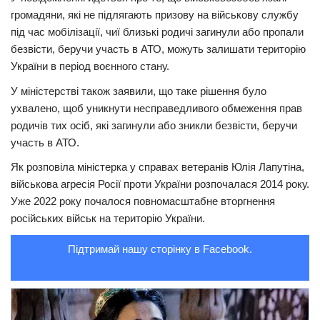
громадяни, які не підлягають призову на військову службу
Трагедії
під час мобілізації, чиї близькі родичі загинули або пропали
Курйози
безвісти, беручи участь в АТО, можуть залишати територію
України в період воєнного стану.
Суспільство
У міністерстві також заявили, що таке рішення було
Культура
ухвалено, щоб уникнути несправедливого обмеження прав
Шоу-біз
родичів тих осіб, які загинули або зникли безвісти, беручи
участь в АТО.
#Війна
Як розповіла міністерка у справах ветеранів Юлія Лапутіна,
військова агресія Росії проти України розпочалася 2014 року.
Уже 2022 року почалося повномасштабне вторгнення
російських військ на територію України.
Підтримай нашу сторінку в Facebook.