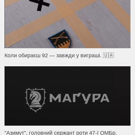
Коли обираєш 92 — завжди у виграші. 🇺🇦
⁨”Азимут”, головний сержант роти 47-ї ОМБр.