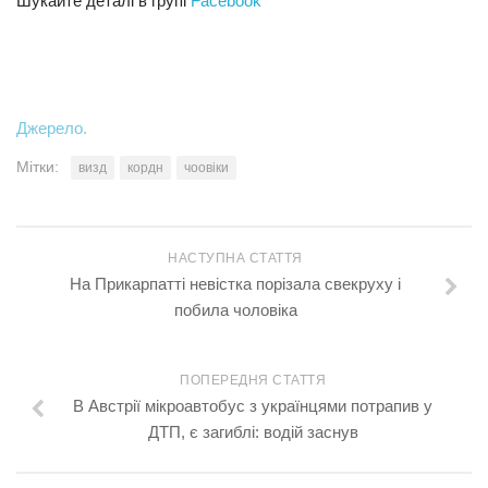
Шукайте деталі в групі
Facebook
Джерело.
Мітки:
визд
кордн
чоовіки
НАСТУПНА СТАТТЯ
На Прикарпатті невістка порізала свекруху і
побила чоловіка
ПОПЕРЕДНЯ СТАТТЯ
В Австрії мікроавтобус з українцями потрапив у
ДТП, є загиблі: водій заснув