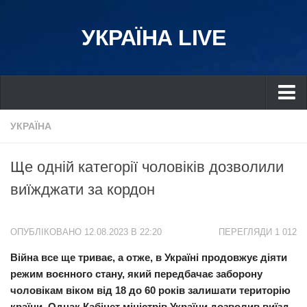
УКРАЇНА LIVE
Україна
УКРАЇНА
Київ
Ще одній категорії чоловіків дозволили
Дніпро
виїжджати за кордон
Львів
Івано-Франківськ
ОПУБЛІКОВАНО 12.08.2023 В 22:20
ПЕРЕГЛЯДИ 1 012
Харків
Війна все ще триває, а отже, в Україні продовжує діяти
Донбас
режим воєнного стану, який передбачає заборону
Одеса
чоловікам віком від 18 до 60 років залишати територію
Схід
країни. Однак Кабінет міністрів України дозволив виїзд