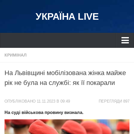
УКРАЇНА LIVE
Україна
КРИМІНАЛ
Київ
На Львівщині мобілізована жінка майже
Дніпро
рік не була на службі: як її покарали
Львів
Івано-Франківськ
ОПУБЛІКОВАНО 11.11.2023 В 09:49
ПЕРЕГЛЯДИ 897
Харків
На суді військова провину визнала.
Донбас
Одеса
Схід