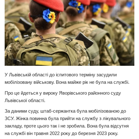
Прикарпаття
Економіка
Політика
Світ
Цікаво
Наука
У Львівській області до іспитового терміну засудили
Технології
мобілізовану військову. Вона майже рік не була на службі.
Історії
Про це йдеться у вироку Яворівського районного суду
Рецепти
Львівської області.
Привітання
За даними суду, штаб-сержантка була мобілізованою до
Здоров’я
ЗСУ. Жінка повинна була прийти на службу з лікувального
закладу, проте цього так і не зробила. Вона була відсутня
Події
на службі він травня 2022 року до березня 2023 року.
Кримінал