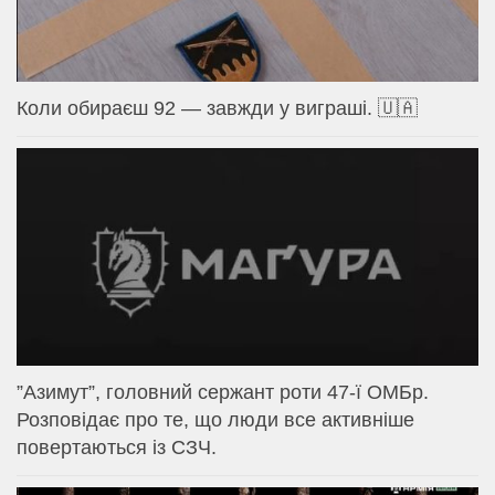
Коли обираєш 92 — завжди у виграші. 🇺🇦
⁨”Азимут”, головний сержант роти 47-ї ОМБр.
Розповідає про те, що люди все активніше
повертаються із СЗЧ.