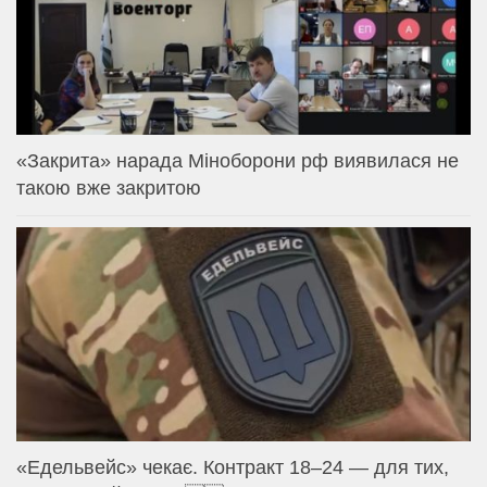
«Закрита» нарада Міноборони рф виявилася не
такою вже закритою
«Едельвейс» чекає. Контракт 18–24 — для тих,