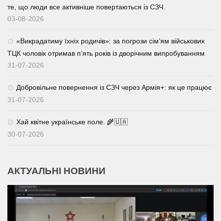
те, що люди все активніше повертаються із СЗЧ.
03-08-2026
«Викрадатиму їхніх родичів»: за погрози сім’ям військових
ТЦК чоловік отримав п’ять років із дворічним випробуванням
31-07-2026
Добровільне повернення із СЗЧ через Армія+: як це працює
31-07-2026
Хай квітне українське поле. 🌾🇺🇦
30-07-2026
АКТУАЛЬНІ НОВИНИ