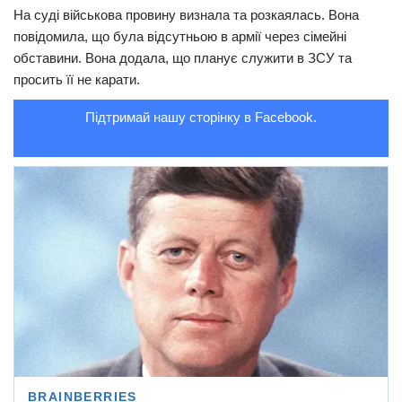
На суді військова провину визнала та розкаялась. Вона
Трагедії
повідомила, що була відсутньою в армії через сімейні
обставини. Вона додала, що планує служити в ЗСУ та
Курйози
просить її не карати.
Суспільство
Підтримай нашу сторінку в Facebook.
Культура
Шоу-біз
#Війна