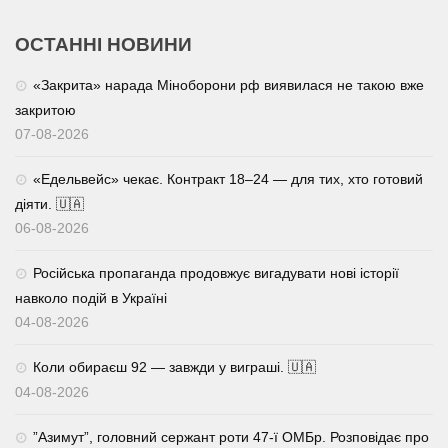
ОСТАННІ НОВИНИ
«Закрита» нарада Міноборони рф виявилася не такою вже
закритою
07-08-2026
«Едельвейс» чекає. Контракт 18–24 — для тих, хто готовий
діяти. 🇺🇦
06-08-2026
Російська пропаганда продовжує вигадувати нові історії
навколо подій в Україні
04-08-2026
Коли обираєш 92 — завжди у виграші. 🇺🇦
04-08-2026
⁨”Азимут”, головний сержант роти 47-ї ОМБр. Розповідає про