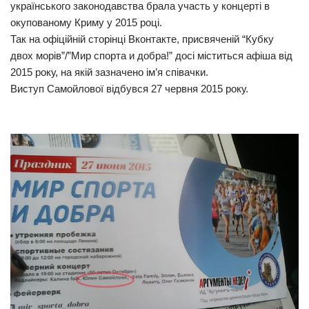
українського законодавства брала участь у концерті в
Прикарпаття
окупованому Криму у 2015 році.
Так на офіційній сторінці Вконтакте, присвяченій “Кубку
Економіка
двох морів”/”Мир спорта и добра!” досі міститься афіша від
Політика
2015 року, на якій зазначено ім’я співачки.
Виступ Самойлової відбувся 27 червня 2015 року.
Світ
Цікаво
Наука
Технології
Історії
Рецепти
Привітання
Здоров’я
Події
Кримінал