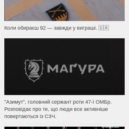
Коли обираєш 92 — завжди у виграші. 🇺🇦
⁨”Азимут”, головний сержант роти 47-ї ОМБр.
Розповідає про те, що люди все активніше
повертаються із СЗЧ.