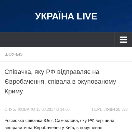
УКРАЇНА LIVE
Україна
ШОУ-БІЗ
Київ
Співачка, яку РФ відправляє на
Дніпро
Євробачення, співала в окупованому
Львів
Криму
Івано-Франківськ
Харків
ОПУБЛІКОВАНО 13.03.2017 В 14:05
ПЕРЕГЛЯДИ 25 323
Донбас
Російська співачка Юлія Самойлова, яку РФ вирішила
Одеса
відправити на Євробачення у Київ, в порушення
Схід