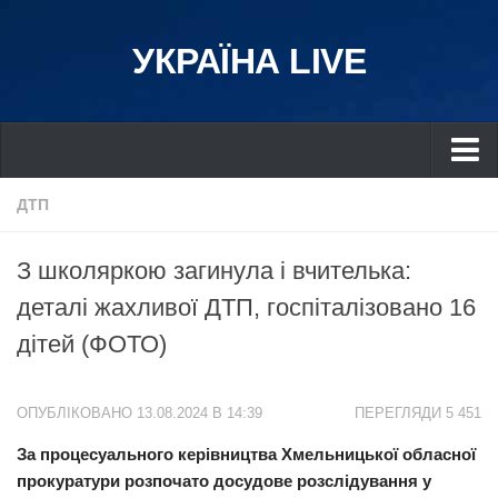
УКРАЇНА LIVE
Україна
ДТП
Київ
З школяркою загинула і вчителька:
Дніпро
деталі жахливої ДТП, госпіталізовано 16
Львів
дітей (ФОТО)
Івано-Франківськ
Харків
ОПУБЛІКОВАНО 13.08.2024 В 14:39
ПЕРЕГЛЯДИ 5 451
Донбас
За процесуального керівництва Хмельницької обласної
Одеса
прокуратури розпочато досудове розслідування у
Схід