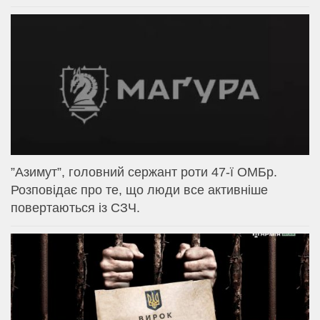
⁨”Азимут”, головний сержант роти 47-ї ОМБр.
Розповідає про те, що люди все активніше
повертаються із СЗЧ.