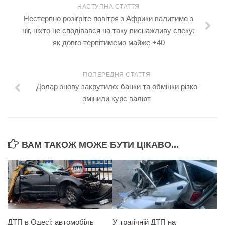
НАСТУПНА СТАТТЯ
Нестерпно розігріте повітря з Африки валитиме з
ніг, ніхто не сподівався на таку виснажливу спеку:
як довго терпітимемо майже +40
ПОПЕРЕДНЯ СТАТТЯ
Долар знову закрутило: банки та обмінки різко
змінили курс валют
ВАМ ТАКОЖ МОЖЕ БУТИ ЦІКАВО...
ДТП в Одесі: автомобіль
У трагічній ДТП на