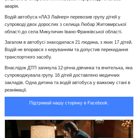
аварія.
Трагедії
Водій автобуса «ЛАЗ Лайнер» перевозив групу дітей у
Курйози
супроводі двох дорослих з селища Любар Житомирської
Суспільство
області до села Микуличин Івано-Франківської області.
Культура
Загалом в автобусі знаходилася 21 людина, з яких 17 дітей.
Водій не впорався з керуванням та допустив перекидання
Шоу-біз
транспортного засобу.
#Війна
Внаслідок ДТП загинула 12-річна дівчинка та вчителька, яка
супроводжувала групу. 16 дітей доставлено медичних
закладів. Одна дитина та водій автобуса у важкому стані в
реанімації.
Підтримай нашу сторінку в Facebook.