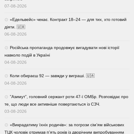
07-08-2026
«Едельвейс» чекає. Контракт 18–24 — для тих, хто готовий
діяти. 🇺🇦
06-08-2026
Російська пропаганда продовжує вигадувати нові історії
навколо подій в Україні
04-08-2026
Коли обираєш 92 — завжди у виграші. 🇺🇦
04-08-2026
⁨”Азимут”, головний сержант роти 47-ї ОМБр. Розповідає про
те, що люди все активніше повертаються із СЗЧ.
03-08-2026
«Викрадатиму їхніх родичів»: за погрози сім’ям військових
ТЦК чоловік отримав п’ять років із дворічним випробуванням