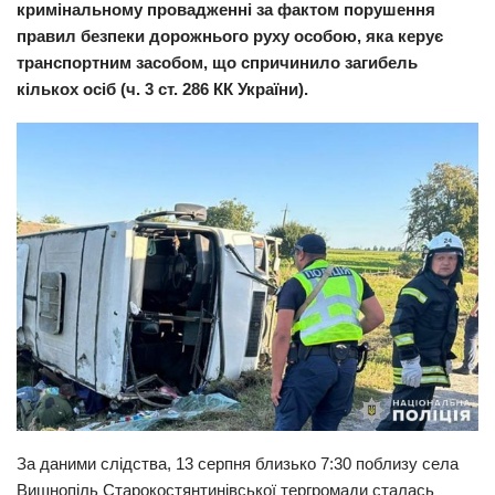
кримінальному провадженні за фактом порушення
Прикарпаття
правил безпеки дорожнього руху особою, яка керує
транспортним засобом, що спричинило загибель
Економіка
кількох осіб (ч. 3 ст. 286 КК України).
Політика
Світ
Цікаво
Наука
Технології
Історії
Рецепти
Привітання
Здоров’я
Події
За даними слідства, 13 серпня близько 7:30 поблизу села
Вишнопіль Старокостянтинівської тергромади сталась
Кримінал