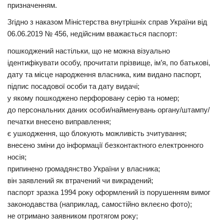
призначенням.
Трагедії
Згідно з наказом Міністерства внутрішніх справ України від
Курйози
06.06.2019 № 456, недійсним вважається паспорт:
Суспільство
пошкоджений настільки, що не можна візуально
ідентифікувати особу, прочитати прізвище, ім’я, по батькові,
Культура
дату та місце народження власника, ким видано паспорт,
Шоу-біз
підпис посадової особи та дату видачі;
у якому пошкоджено перфоровану серію та номер;
#Війна
до персональних даних особи/найменувань органу/штампу/
печатки внесено виправлення;
є ушкодження, що блокують можливість зчитування;
внесено зміни до інформації безконтактного електронного
носія;
припинено громадянство України у власника;
він заявлений як втрачений чи викрадений;
паспорт зразка 1994 року оформлений із порушенням вимог
законодавства (наприклад, самостійно вклеєно фото);
не отримано заявником протягом року;