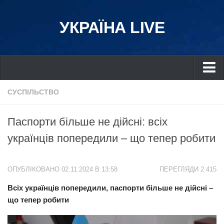
УКРАЇНА LIVE
Україна
СУСПІЛЬСТВО
Київ
Паспорти більше не дійсні: всіх
Дніпро
українців попередили – що тепер робити
Львів
Івано-Франківськ
ОПУБЛІКОВАНО 02.11.2024 В 13:58
ПЕРЕГЛЯДИ 2 415
Харків
Всіх українців попередили, паспорти більше не дійсні –
Донбас
що тепер робити
Одеса
Схід