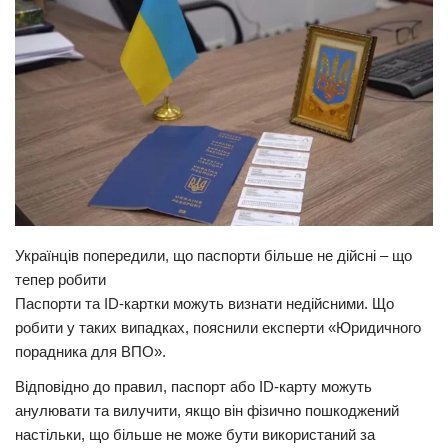
Прикарпаття
Економіка
Політика
Світ
Цікаво
Наука
Технології
Українців попередили, що паспорти більше не дійсні – що
Історії
тепер робити
Паспорти та ID-картки можуть визнати недійсними. Що
Рецепти
робити у таких випадках, пояснили експерти «Юридичного
Привітання
порадника для ВПО».
Здоров’я
Відповідно до правил, паспорт або ID-карту можуть
анулювати та вилучити, якщо він фізично пошкоджений
Події
настільки, що більше не може бути використаний за
Кримінал