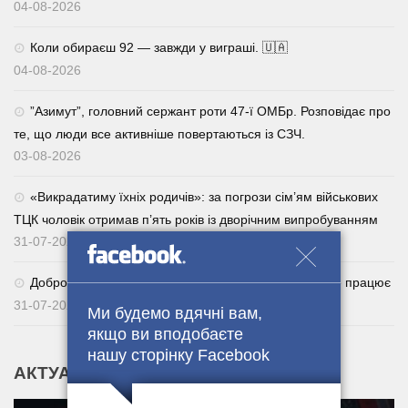
04-08-2026
Коли обираєш 92 — завжди у виграші. 🇺🇦
04-08-2026
⁨”Азимут”, головний сержант роти 47-ї ОМБр. Розповідає про
те, що люди все активніше повертаються із СЗЧ.
03-08-2026
«Викрадатиму їхніх родичів»: за погрози сім’ям військових
ТЦК чоловік отримав п’ять років із дворічним випробуванням
31-07-2026
Добровільне повернення із СЗЧ через Армія+: як це працює
31-07-2026
Ми будемо вдячні вам,
якщо ви вподобаєте
нашу сторінку Facebook
АКТУАЛЬНІ НОВИНИ